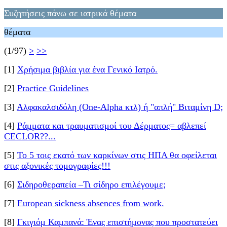
Συζητήσεις πάνω σε ιατρικά θέματα
θέματα
(1/97)
>
>>
[1]
Χρήσιμα βιβλία για ένα Γενικό Ιατρό.
[2]
Practice Guidelines
[3]
Αλφακαλσιδόλη (One-Alpha κτλ) ή "απλή" Βιταμίνη D;
[4]
Ράμματα και τραυματισμοί του Δέρματος= αβλεπεί
CΕCLOR??...
[5]
Το 5 τοις εκατό των καρκίνων στις ΗΠΑ θα οφείλεται
στις αξονικές τομογραφίες!!!
[6]
Σιδηροθεραπεία –Τι σίδηρο επιλέγουμε;
[7]
European sickness absences from work.
[8]
Γκιγιόμ Καμπανά: Ένας επιστήμονας που προστατεύει