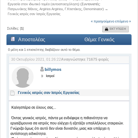
Εργασία στον ιδιωτικό τομέα (αυτοαπασχόληση)
(Συντονιστές:
Πατρωνάκης Μάνος
,
Argirios Argiriou
,
Γ.Κτιστάκης
,
Denominator
) →
Γενικός ιατρός σαν Ιατρός Εργασίας
« προηγούμενο
επόμενο »
Σελίδες: [
1
]
ΕΚΤΎΠΩΣΗ
Αποστολέας
Θέμα: Γενικός
ιατρός σαν Ιατρός Εργασίας (Αναγνώστηκε 71675
0 μέλη και 1 επισκέπτης διαβάζουν αυτό το θέμα.
30 Οκτωβρίου 2021, 01:26:22
Αναγνώστηκε 71675 φορές
φορές)
billymos
Ιατροί
Γενικός ιατρός σαν Ιατρός Εργασίας
Καλησπέρα σε όλους σας...
Όντας γενικός ιατρός, πάντα με ενδιέφερε η πιθανότητα να
εργαζόμουνα σα ιατρός που ελέγχει ή εξετάζει υπαλλήλους εταιρειών.
Γνώριζα όμως ότι αυτό δεν είναι δυνατόν, μιας και υπάρχει η
αντίστοιχη ειδικότητα.