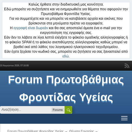
Καλώς ήρθατε στην διαδικτυακή μας κοινότητα.
Εδώ μπορείτε να συζητήσετε και να ενημερωθείτε για θέματα που αφορούν την
Πρωτοβάθμια Φροντίδα Υγείας.
Για να συμμετέχετε και να μπορείτε να κατεβάσετε αρχεία και εικόνες που
βρίσκονται στα μηνύματα πρέπει να εγγραφείτε.
Η
εγγραφή είναι δωρεάν
και θα σας αποσταλεί άμεσα ένα e-mail για την
ενεργοποίηση της εγγραφής σας.
Εάν δεν το λάβετε σε λίγα λεπτά ελέγξετε το φάκελο ομαδικής αλληλογραφίας ή
το φάκελο SPAM ή το φάκελο ανεπιθύμητης αλληλογραφίας καθώς μπορεί να
βρεθεί εκεί από λάθος του λογισμικού ηλεκτρονικού ταχυδρομείου.
Εάν έχετε ξεχάσει τον κωδικό σας, μπορείτε να ζητήσετε να σας ξανασταλεί από
εδώ
.
10 Αυγούστου 2026, 07:16:08
Forum Πρωτοβάθμιας
Φροντίδας Υγείας
Forums
Forum Πρωτοβάθμιας Φροντίδας Υγείας
→
Θέματα Εργασίας
→