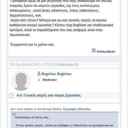
Πρόσφατα όμως σε μία συζήτηση που είχα, ανακάλυψα ότι πολλές
εταιρείες έχουν σα ιατρούς εργασίας, όχι τους αντίστοιχους
ειδικευμένους , αλλά άλλες ειδικότητες, όπως παθολόγους,
δερματολόγους, κοκ.
Ισχύει κάτι τέτοιο? Μπορώ και γω σαν γενικός ιατρός να εκτελώ
καθήκοντα ιατορύ εργασίας? Κάπου είχα διαβάσει για πληθυσμιακά
κριτήρια, αλλά τα παραδείγματα που σας ανέφερα, είναι στην
πρωτεύουσα..
Ευχαριστώ για το χρόνο σας.
Καταγράφηκε
30 Οκτωβρίου 2021, 07:03:42
Απάντηση #1
Argirios Argiriou
Moderator
Απ: Γενικός ιατρός σαν Ιατρός Εργασίας
Δεν είναι ορατοί οι σύνδεσμοι (links).
Εγγραφή
ή
Είσοδος
Καλησπέρα σε όλους σας...
Όντας γενικός ιατρός, πάντα με ενδιέφερε η πιθανότητα να εργαζόμουνα σα