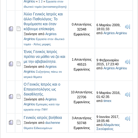
Argiriou
«
1
2
»
Εργασία στον
ιδιωτικό τομέα (αυτοαπασχόληση)
Άλλο Γενικός Ιατρός και
άλλο Παθολόγος: Το
θυμόμαστε και όταν
0 Απαντήσεις
6 Μαρτίου 2009,
κόβουμε επίσκεψη.
18:01:33
32348
από
Argirios Argiriou
Ξεκίνησε από
Argirios
Εμφανίσεις
Argiriou
Εργασία στον ιδιωτικό
τομέα - Άλλες μορφές
Ένας Γενικός Ιατρός
πρέπει να μάθει να ζει και
1 Απαντήσεις
9 Φεβρουαρίου
με την αβεβαιότητα.
2015, 17:23:40
46515
Ξεκίνησε από
Argirios
από
Argirios Argiriou
Εμφανίσεις
Argiriou
Συζητήσεις πάνω σε
ιατρικά θέματα
Ο Γενικός Ιατρός και ο
Επειγοντολόγος ως
10 Απαντήσεις
9 Μαρτίου 2016,
δεκαθλητής.
01:42:35
22706
Ξεκίνησε από
Argirios
από
timex
Εμφανίσεις
Argiriou
Εμπειρίες κατά την
εργασία στην ΠΦΥ
9 Ιουνίου 2017,
Γενικός ιατρός βοήθεια
3 Απαντήσεις
18:05:46
Ξεκίνησε από
duchenne
50748
από
Αδαμάντιος
Εμφανίσεις
Θέματα Ειδικευομένων
Σκούφαλος