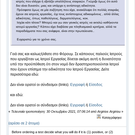
ιατρός που ελέγχει ή εξετάζει υπαλλήλους εταιρειών. Γνώριζα όμως ότι αυτό
δεν είναι δυνατόν, μιας και υπάρχει η αντίστοιχη ειδικότητα.
Πρόσφατα όμως σε μία συζήτηση που είχα, ανακάλυψα ότι πολλές εταιρείες
έχουν σα ιατρούς εργασίας, όχι τους αντίστοιχους ειδικευμένους , αλλά άλλες
ειδικότητες, όπως παθολόγους, δερματολόγους, κοκ.
Ισχύει κάτι τέτοιο? Μπορώ και γω σαν γενικός ιατρός να εκτελώ καθήκοντα
ιατορύ εργασίας? Κάπου είχα διαβάσει για πληθυσμιακά κριτήρια, αλλά τα
παραδείγματα που σας ανέφερα, είναι στην πρωτεύουσα..
Ευχαριστώ για το χρόνο σας.
Γειά σας και καλωςήλθατε στο Φόρουμ. Σε κάποιους παλιούς Ιατρούς
που εργαζόταν ως Ιατροί Εργασίας δίνεται ακόμη αυτή η δυνατότητα
υπό την προϋπόθεση ότι στον νομό δεν δραστηριοποιούνται Ιατροί
που έχουν επίσημα την ειδικότητα του Ιατρού Εργασίας. Δείτε
περισσότερα εδώ:
Δεν είναι ορατοί οι σύνδεσμοι (links).
Εγγραφή
ή
Είσοδος
και εδώ:
Δεν είναι ορατοί οι σύνδεσμοι (links).
Εγγραφή
ή
Είσοδος
«
Τελευταία τροποποίηση: 30 Οκτωβρίου 2021, 07:06:14 από Argirios Argiriou
»
Καταγράφηκε
(αρέσει σε 2 άτομα)
Before ordering a test decide what you will do if it is (1) positive, or (2)