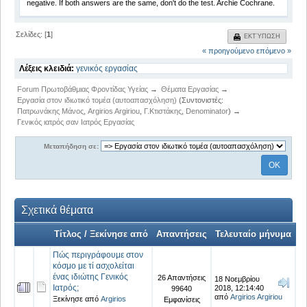
negative. If both answers are the same, don't do the test. Archie Cochrane.
Σελίδες: [
1
]
ΕΚΤΎΠΩΣΗ
« προηγούμενο
επόμενο »
Λέξεις κλειδιά:
γενικός
εργασίας
Forum Πρωτοβάθμιας Φροντίδας Υγείας
→
Θέματα Εργασίας
→
Εργασία στον ιδιωτικό τομέα (αυτοαπασχόληση)
(Συντονιστές:
Πατρωνάκης Μάνος
,
Argirios Argiriou
,
Γ.Κτιστάκης
,
Denominator
) →
Γενικός ιατρός σαν Ιατρός Εργασίας
Μεταπήδηση σε:
Σχετικά θέματα
Τίτλος / Ξεκίνησε από
Απαντήσεις
Τελευταίο μήνυμα
Πώς περιγράφουμε στον
κόσμο με τί ασχολείται
ένας ιδιώτης Γενικός
26 Απαντήσεις
18 Νοεμβρίου
Ιατρός;
2018, 12:14:40
99640
από
Argirios Argiriou
Ξεκίνησε από
Argirios
Εμφανίσεις