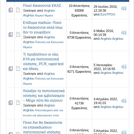
Ποιοί δικαιούνται ΕΚΑΣ.
10 Απαντήσεις
29 Ιουλίου 2016,
Ξεκίνησε από
Argirios
83068
12:18:36
από
EzeΤΡΟΛ
Argiriou
Εμφανίσεις
Νομικά θέματα
Επίδομα παιδιών: Ποιοί
το δικαιούνται αλλά ίσως
6 Μαΐου 2016,
δεν το γνωρίζουν.
0 Απαντήσεις
00:14:39
Ξεκίνησε από
Argirios
8738 Εμφανίσεις
από
Argirios Argiriou
Argiriou
Πολιτική και Κοινωνικά
Θέματα
Τι προβλέπουν οι νέες
ΚΥΑ για πιστοποιητικά
νόσησης, PCR, rapid test
5 Ιανουαρίου
0 Απαντήσεις
και άδειες
2022, 10:16:55
8271 Εμφανίσεις
από
Argirios Argiriou
Ξεκίνησε από
Argirios
Argiriou
Πολιτική και Κοινωνικά
Θέματα
Άλλαξαν τα πιστοποιητικά
νόσησης και εμβολιασμού
0 Απαντήσεις
4 Απριλίου 2022,
– Μέχρι πότε θα ισχύουν
19:41:01
41736
Ξεκίνησε από
Argirios
από
Argirios Argiriou
Εμφανίσεις
Argiriou
Αποσπάσματα από τον
έντυπο και ηλεκτρονικό τύπο
Ποιοι δεν θα δικαιούνται
να επανεκδώσουν
0 Απαντήσεις
5 Απριλίου 2022,
πιστοποιητικό νόσησης