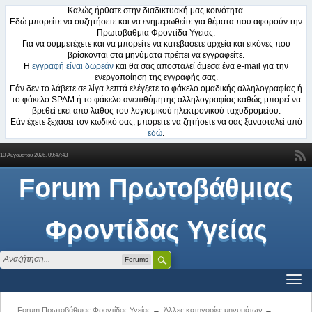
Καλώς ήρθατε στην διαδικτυακή μας κοινότητα.
Εδώ μπορείτε να συζητήσετε και να ενημερωθείτε για θέματα που αφορούν την
Πρωτοβάθμια Φροντίδα Υγείας.
Για να συμμετέχετε και να μπορείτε να κατεβάσετε αρχεία και εικόνες που
βρίσκονται στα μηνύματα πρέπει να εγγραφείτε.
Η
εγγραφή είναι δωρεάν
και θα σας αποσταλεί άμεσα ένα e-mail για την
ενεργοποίηση της εγγραφής σας.
Εάν δεν το λάβετε σε λίγα λεπτά ελέγξετε το φάκελο ομαδικής αλληλογραφίας ή
το φάκελο SPAM ή το φάκελο ανεπιθύμητης αλληλογραφίας καθώς μπορεί να
βρεθεί εκεί από λάθος του λογισμικού ηλεκτρονικού ταχυδρομείου.
Εάν έχετε ξεχάσει τον κωδικό σας, μπορείτε να ζητήσετε να σας ξανασταλεί από
εδώ
.
10 Αυγούστου 2026, 09:47:43
Forum Πρωτοβάθμιας
Φροντίδας Υγείας
Forums
Forum Πρωτοβάθμιας Φροντίδας Υγείας
→
Άλλες κατηγορίες μηνυμάτων
→