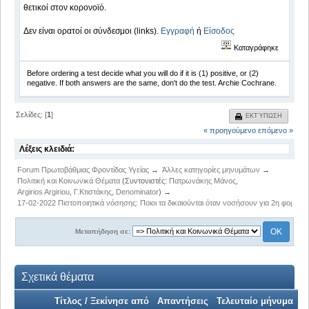
θετικοί στον κορονοϊό.
Δεν είναι ορατοί οι σύνδεσμοι (links).
Εγγραφή
ή
Είσοδος
Καταγράφηκε
Before ordering a test decide what you will do if it is (1) positive, or (2)
negative. If both answers are the same, don't do the test. Archie Cochrane.
Σελίδες: [
1
]
ΕΚΤΎΠΩΣΗ
« προηγούμενο
επόμενο »
Λέξεις κλειδιά:
Forum Πρωτοβάθμιας Φροντίδας Υγείας
→
Άλλες κατηγορίες μηνυμάτων
→
Πολιτική και Κοινωνικά Θέματα
(Συντονιστές:
Πατρωνάκης Μάνος
,
Argirios Argiriou
,
Γ.Κτιστάκης
,
Denominator
) →
17-02-2022 Πιστοποιητικά νόσησης: Ποιοι τα δικαιούνται όταν νοσήσουν για 2η φορά
Μεταπήδηση σε:
Σχετικά θέματα
Τίτλος / Ξεκίνησε από
Απαντήσεις
Τελευταίο μήνυμα