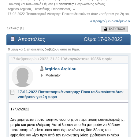
Πολιτική και Κοινωνικά Θέματα
(Συντονιστές:
Πατρωνάκης Μάνος
,
Argirios Argiriou
,
Γ.Κτιστάκης
,
Denominator
) →
17-02-2022 Πιστοποιητικά νόσησης: Ποιοι τα δικαιούνται όταν νοσήσουν για 2η φορά
« προηγούμενο
επόμενο »
Σελίδες: [
1
]
ΕΚΤΎΠΩΣΗ
Αποστολέας
Θέμα: 17-02-2022
Πιστοποιητικά νόσησης: Ποιοι τα δικαιούνται όταν
0 μέλη και 1 επισκέπτης διαβάζουν αυτό το θέμα.
17 Φεβρουαρίου 2022, 21:32:19
Αναγνώστηκε 10856 φορές
νοσήσουν για 2η φορά (Αναγνώστηκε 10856 φορές)
Argirios Argiriou
Moderator
17-02-2022 Πιστοποιητικά νόσησης: Ποιοι τα δικαιούνται όταν
νοσήσουν για 2η φορά
17/02/2022
Δεν χορηγείται πιστοποιητικό νόσησης σε περίπτωση επαναλοίμωξης,
με μία και μόνο εξαίρεση. Αυτοί λοιπόν που θα μπορούν να λάβουν
πιστοποιητικό, είναι μόνο όσοι έχουν κάνει τις δύο δόσεις του
εμβολίου και λίγο πριν από την ενισχυτική δόση, βρέθηκαν εκ νέου