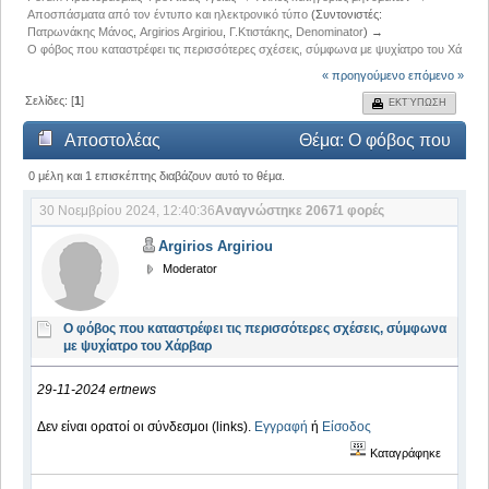
Αποσπάσματα από τον έντυπο και ηλεκτρονικό τύπο
(Συντονιστές:
Πατρωνάκης Μάνος
,
Argirios Argiriou
,
Γ.Κτιστάκης
,
Denominator
) →
O φόβος που καταστρέφει τις περισσότερες σχέσεις, σύμφωνα με ψυχίατρο του Χάρβαρ
« προηγούμενο
επόμενο »
Σελίδες: [
1
]
ΕΚΤΎΠΩΣΗ
Αποστολέας
Θέμα: O φόβος που
καταστρέφει τις περισσότερες σχέσεις, σύμφωνα με
0 μέλη και 1 επισκέπτης διαβάζουν αυτό το θέμα.
30 Νοεμβρίου 2024, 12:40:36
Αναγνώστηκε 20671 φορές
ψυχίατρο του Χάρβαρ (Αναγνώστηκε 20671 φορές)
Argirios Argiriou
Moderator
O φόβος που καταστρέφει τις περισσότερες σχέσεις, σύμφωνα
με ψυχίατρο του Χάρβαρ
29-11-2024 ertnews
Δεν είναι ορατοί οι σύνδεσμοι (links).
Εγγραφή
ή
Είσοδος
Καταγράφηκε