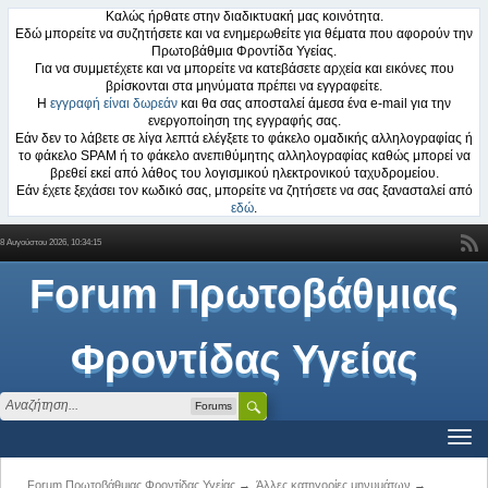
Καλώς ήρθατε στην διαδικτυακή μας κοινότητα.
Εδώ μπορείτε να συζητήσετε και να ενημερωθείτε για θέματα που αφορούν την
Πρωτοβάθμια Φροντίδα Υγείας.
Για να συμμετέχετε και να μπορείτε να κατεβάσετε αρχεία και εικόνες που
βρίσκονται στα μηνύματα πρέπει να εγγραφείτε.
Η
εγγραφή είναι δωρεάν
και θα σας αποσταλεί άμεσα ένα e-mail για την
ενεργοποίηση της εγγραφής σας.
Εάν δεν το λάβετε σε λίγα λεπτά ελέγξετε το φάκελο ομαδικής αλληλογραφίας ή
το φάκελο SPAM ή το φάκελο ανεπιθύμητης αλληλογραφίας καθώς μπορεί να
βρεθεί εκεί από λάθος του λογισμικού ηλεκτρονικού ταχυδρομείου.
Εάν έχετε ξεχάσει τον κωδικό σας, μπορείτε να ζητήσετε να σας ξανασταλεί από
εδώ
.
8 Αυγούστου 2026, 10:34:15
Forum Πρωτοβάθμιας
Φροντίδας Υγείας
Forums
Forum Πρωτοβάθμιας Φροντίδας Υγείας
→
Άλλες κατηγορίες μηνυμάτων
→