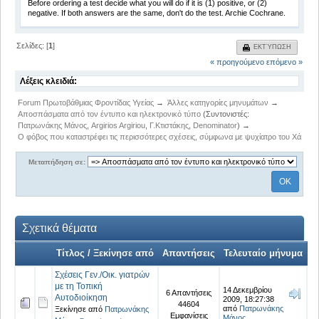
Before ordering a test decide what you will do if it is (1) positive, or (2)
negative. If both answers are the same, don't do the test. Archie Cochrane.
Σελίδες: [
1
]
ΕΚΤΎΠΩΣΗ
« προηγούμενο
επόμενο »
Λέξεις κλειδιά:
Forum Πρωτοβάθμιας Φροντίδας Υγείας
→
Άλλες κατηγορίες μηνυμάτων
→
Αποσπάσματα από τον έντυπο και ηλεκτρονικό τύπο
(Συντονιστές:
Πατρωνάκης Μάνος
,
Argirios Argiriou
,
Γ.Κτιστάκης
,
Denominator
) →
O φόβος που καταστρέφει τις περισσότερες σχέσεις, σύμφωνα με ψυχίατρο του Χάρβαρ
Μεταπήδηση σε:
Σχετικά θέματα
Τίτλος / Ξεκίνησε από
Απαντήσεις
Τελευταίο μήνυμα
Σχέσεις Γεν./Οικ. γιατρών
με τη Τοπική
14 Δεκεμβρίου
6 Απαντήσεις
Αυτοδιοίκηση
2009, 18:27:38
44604
από
Πατρωνάκης
Ξεκίνησε από
Πατρωνάκης
Εμφανίσεις
Μάνος