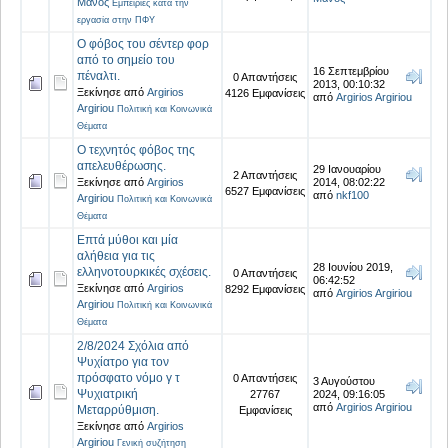
Μάνος
Εμπειρίες κατά την
εργασία στην ΠΦΥ
O φόβος του σέντερ φορ
από το σημείο του
16 Σεπτεμβρίου
πέναλτι.
0 Απαντήσεις
2013, 00:10:32
Ξεκίνησε από
Argirios
4126 Εμφανίσεις
από
Argirios Argiriou
Argiriou
Πολιτική και Κοινωνικά
Θέματα
Ο τεχνητός φόβος της
απελευθέρωσης.
29 Ιανουαρίου
2 Απαντήσεις
Ξεκίνησε από
Argirios
2014, 08:02:22
6527 Εμφανίσεις
από
nkf100
Argiriou
Πολιτική και Κοινωνικά
Θέματα
Επτά μύθοι και μία
αλήθεια για τις
28 Ιουνίου 2019,
ελληνοτουρκικές σχέσεις.
0 Απαντήσεις
06:42:52
Ξεκίνησε από
Argirios
8292 Εμφανίσεις
από
Argirios Argiriou
Argiriou
Πολιτική και Κοινωνικά
Θέματα
2/8/2024 Σχόλια από
Ψυχίατρο για τον
πρόσφατο νόμο γ τ
0 Απαντήσεις
3 Αυγούστου
Ψυχιατρική
27767
2024, 09:16:05
από
Argirios Argiriou
Μεταρρύθμιση.
Εμφανίσεις
Ξεκίνησε από
Argirios
Argiriou
Γενική συζήτηση