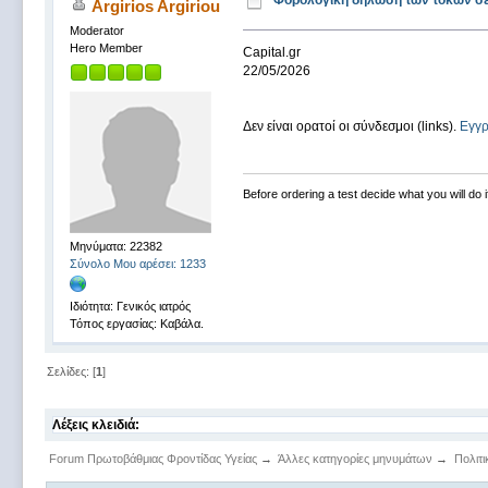
Φορολογική δήλωση των τόκων σε
Argirios Argiriou
Moderator
Hero Member
Capital.gr
22/05/2026
Δεν είναι ορατοί οι σύνδεσμοι (links).
Εγγ
Before ordering a test decide what you will do i
Μηνύματα: 22382
Σύνολο Μου αρέσει: 1233
Ιδιότητα: Γενικός ιατρός
Τόπος εργασίας: Καβάλα.
Σελίδες: [
1
]
Λέξεις κλειδιά:
Forum Πρωτοβάθμιας Φροντίδας Υγείας
→
Άλλες κατηγορίες μηνυμάτων
→
Πολιτι