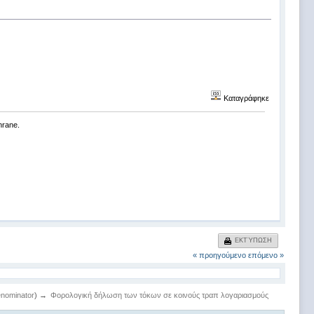
Καταγράφηκε
chrane.
ΕΚΤΎΠΩΣΗ
« προηγούμενο
επόμενο »
nominator
) →
Φορολογική δήλωση των τόκων σε κοινούς τραπ λογαριασμούς