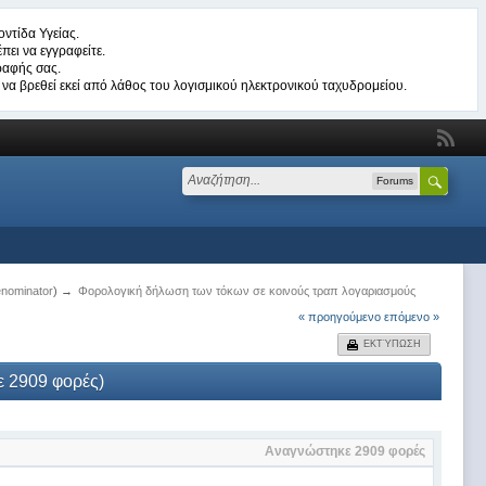
ντίδα Υγείας.
πει να εγγραφείτε.
ραφής σας.
να βρεθεί εκεί από λάθος του λογισμικού ηλεκτρονικού ταχυδρομείου.
Forums
nominator
) →
Φορολογική δήλωση των τόκων σε κοινούς τραπ λογαριασμούς
« προηγούμενο
επόμενο »
ΕΚΤΎΠΩΣΗ
 2909 φορές)
Αναγνώστηκε 2909 φορές