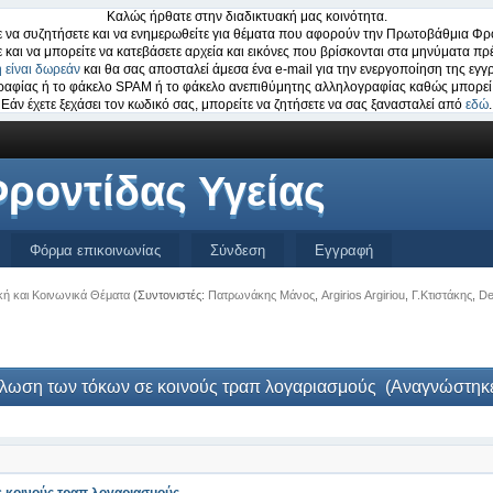
Καλώς ήρθατε στην διαδικτυακή μας κοινότητα.
 να συζητήσετε και να ενημερωθείτε για θέματα που αφορούν την Πρωτοβάθμια Φρο
ε και να μπορείτε να κατεβάσετε αρχεία και εικόνες που βρίσκονται στα μηνύματα πρέ
 είναι δωρεάν
και θα σας αποσταλεί άμεσα ένα e-mail για την ενεργοποίηση της εγγ
ογραφίας ή το φάκελο SPAM ή το φάκελο ανεπιθύμητης αλληλογραφίας καθώς μπορεί 
Εάν έχετε ξεχάσει τον κωδικό σας, μπορείτε να ζητήσετε να σας ξανασταλεί από
εδώ
.
ροντίδας Υγείας
Φόρμα επικοινωνίας
Σύνδεση
Εγγραφή
κή και Κοινωνικά Θέματα
(Συντονιστές:
Πατρωνάκης Μάνος
,
Argirios Argiriou
,
Γ.Κτιστάκης
,
De
λωση των τόκων σε κοινούς τραπ λογαριασμούς (Αναγνώστηκε