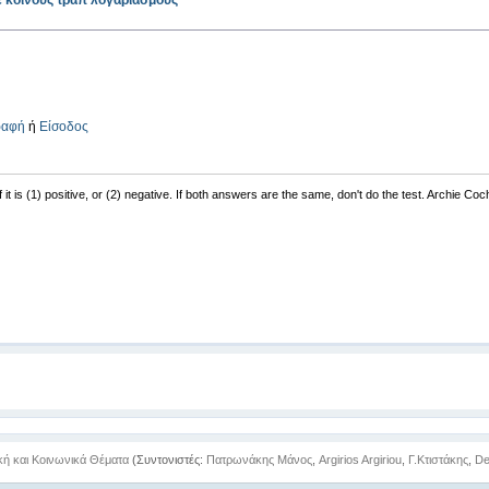
 κοινούς τραπ λογαριασμούς
ραφή
ή
Είσοδος
f it is (1) positive, or (2) negative. If both answers are the same, don't do the test. Archie Co
κή και Κοινωνικά Θέματα
(Συντονιστές:
Πατρωνάκης Μάνος
,
Argirios Argiriou
,
Γ.Κτιστάκης
,
De