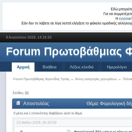
Εδώ μπορείτε
Για να συμμετέχετ
Η
εγγραφή
Εάν δεν το λάβετε σε λίγα λεπτά ελέγξετε το φάκελο ομαδικής αλληλ
9 Αυγούστου 2026, 14:16:33
Forum Πρωτοβάθμιας Φ
Αρχική
Βοήθεια
Λέξεις κλειδιά
Ημερολόγιο
Forum Πρωτοβάθμιας Φροντίδας Υγείας
→
Άλλες κατηγορίες μηνυμάτων
→
Πολιτι
Σελίδες: [
1
]
Αποστολέας
Θέμα: Φορολογική δή
0 μέλη και 1 επισκέπτης διαβάζουν αυτό το θέμα.
23 Μαΐου 2026, 00:30:59