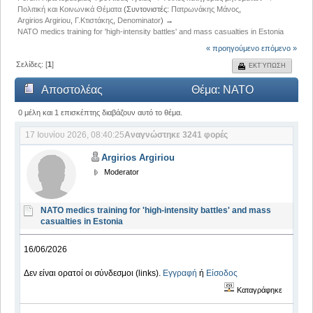
Πολιτική και Κοινωνικά Θέματα
(Συντονιστές:
Πατρωνάκης Μάνος
,
Argirios Argiriou
,
Γ.Κτιστάκης
,
Denominator
) →
NATO medics training for 'high-intensity battles' and mass casualties in Estonia
« προηγούμενο
επόμενο »
Σελίδες: [
1
]
ΕΚΤΎΠΩΣΗ
Αποστολέας
Θέμα: NATO
medics training for 'high-intensity battles' and mass
0 μέλη και 1 επισκέπτης διαβάζουν αυτό το θέμα.
17 Ιουνίου 2026, 08:40:25
Αναγνώστηκε 3241 φορές
casualties in Estonia (Αναγνώστηκε 3241 φορές)
Argirios Argiriou
Moderator
NATO medics training for 'high-intensity battles' and mass
casualties in Estonia
16/06/2026
Δεν είναι ορατοί οι σύνδεσμοι (links).
Εγγραφή
ή
Είσοδος
Καταγράφηκε