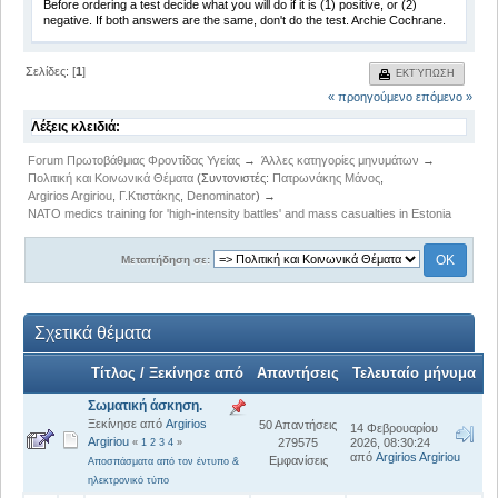
Before ordering a test decide what you will do if it is (1) positive, or (2)
negative. If both answers are the same, don't do the test. Archie Cochrane.
Σελίδες: [
1
]
ΕΚΤΎΠΩΣΗ
« προηγούμενο
επόμενο »
Λέξεις κλειδιά:
Forum Πρωτοβάθμιας Φροντίδας Υγείας
→
Άλλες κατηγορίες μηνυμάτων
→
Πολιτική και Κοινωνικά Θέματα
(Συντονιστές:
Πατρωνάκης Μάνος
,
Argirios Argiriou
,
Γ.Κτιστάκης
,
Denominator
) →
NATO medics training for 'high-intensity battles' and mass casualties in Estonia
Μεταπήδηση σε:
Σχετικά θέματα
Τίτλος / Ξεκίνησε από
Απαντήσεις
Τελευταίο μήνυμα
Σωματική άσκηση.
Ξεκίνησε από
Argirios
50 Απαντήσεις
14 Φεβρουαρίου
Argiriou
279575
2026, 08:30:24
«
1
2
3
4
»
από
Argirios Argiriou
Εμφανίσεις
Αποσπάσματα από τον έντυπο &
ηλεκτρονικό τύπο