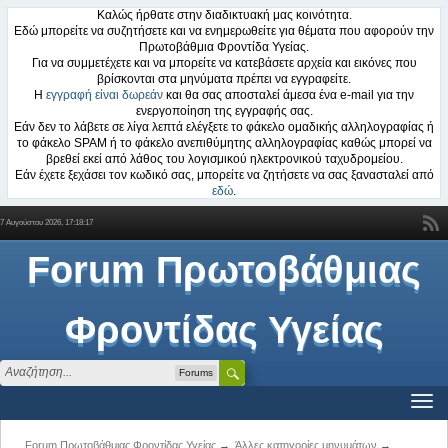
Καλώς ήρθατε στην διαδικτυακή μας κοινότητα.
Εδώ μπορείτε να συζητήσετε και να ενημερωθείτε για θέματα που αφορούν την
Πρωτοβάθμια Φροντίδα Υγείας.
Για να συμμετέχετε και να μπορείτε να κατεβάσετε αρχεία και εικόνες που
βρίσκονται στα μηνύματα πρέπει να εγγραφείτε.
Η
εγγραφή είναι δωρεάν
και θα σας αποσταλεί άμεσα ένα e-mail για την
ενεργοποίηση της εγγραφής σας.
Εάν δεν το λάβετε σε λίγα λεπτά ελέγξετε το φάκελο ομαδικής αλληλογραφίας ή
το φάκελο SPAM ή το φάκελο ανεπιθύμητης αλληλογραφίας καθώς μπορεί να
βρεθεί εκεί από λάθος του λογισμικού ηλεκτρονικού ταχυδρομείου.
Εάν έχετε ξεχάσει τον κωδικό σας, μπορείτε να ζητήσετε να σας ξανασταλεί από
εδώ
.
7 Αυγούστου 2026, 17:18:17
Forum Πρωτοβάθμιας
Φροντίδας Υγείας
Forums
Forum Πρωτοβάθμιας Φροντίδας Υγείας
→
Άλλες κατηγορίες μηνυμάτων
→