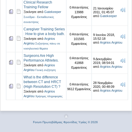
Clinical Research
Training Fellow
0 Απαντήσεις
21 Ιανουαρίου
Ξεκίνησε από
Gatekeeper
13988
2011, 01:45:07
από
Gatekeeper
Εμφανίσεις
Συνέδρια - Εκπαιδευτικές
συναντήσεις
Caregiver Training Series
: How to give a body bath.
0 Απαντήσεις
9 Ιουνίου 2018,
Ξεκίνησε από
Argirios
15:52:18
101565
από
Argirios Argiriou
Argiriou
Εμφανίσεις
Συζητήσεις πάνω σε
νοσηλευτικά θέματα
Surgeons Are High
0 Απαντήσεις
9 Δεκεμβρίου
Performance Athletes.
41868
2019, 08:54:01
Ξεκίνησε από
Argirios
από
Argirios Argiriou
Εμφανίσεις
Argiriou
Γενική συζήτηση
What is the difference
between CT and HRCT
28 Νοεμβρίου
0 Απαντήσεις
(High Resolution CT) ?
2020, 00:48:09
9612 Εμφανίσεις
από
Argirios Argiriou
Ξεκίνησε από
Argirios
Argiriou
Χρήσιμες πληροφορίες
Forum Πρωτοβάθμιας Φροντίδας Υγείας © 2026