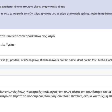
 χρειάζεται κάποια στιγμή να γίνουν αναμνηστικές δόσεις;
το PCV13 σε ηλικία 30 ετών, λόγω εργασίας μου σε χώρο με ευπαθείς ομάδες. Ισχύει ότι πρόκειται 
πευθυνθείτε στον προσωπικό σας Ιατρό.
ίες Υγείας.
f it is (1) positive, or (2) negative. If both answers are the same, don't do the test. Archie Co
είδα επιλογές όπως "διοικητικός υπάλληλος" και άλλες θέσεις και φαντάστηκα ότι θα 
διαφέροντα θέματα το φόρουμ σας που βοηθούν πολύ πιστεύω, ακόμα και τους μη επ