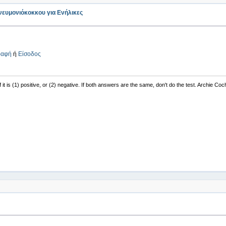
νευμονιόκοκκου για Ενήλικες
ραφή
ή
Είσοδος
f it is (1) positive, or (2) negative. If both answers are the same, don't do the test. Archie Co