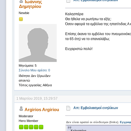
Απ: Εμβολιασμοί ενηλίκων
Ιωάννης
Δημητρίου
Newbie
Καλησπέρα
Θα ήθελα να ρωτήσω τα εξής:
Όσον αφορά τα εμβόλια της ηπατίτιδας Α κ
Επίσης έκανα το εμβόλιο του πνευμονιόκοκ
τα 65 έτη) να το επαναλάβω;
Ευχαριστώ πολύ!
Μηνύματα: 5
Σύνολο Μου αρέσει: 0
Ιδιότητα: Δεν ξέρω/Δεν
απαντώ
Τόπος εργασίας: Αθήνα
1 Μαρτίου 2019, 15:29:57
Απ: Εμβολιασμοί ενηλίκων
Argirios Argiriou
Moderator
Hero Member
Δεν είναι ορατοί οι σύνδεσμοι (links).
Εγγραφ
Καλησπέρα