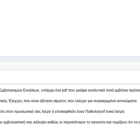
μβολιασμών Ενηλίκων, υπάρχει ένα pdf που γράφει αναλυτικά ποιά εμβόλια πρέπει να 
ικός Έλεγχος που είναι εξέταση αίματος που ελέγχει για συγκεκριμένα αντισώματα.
τε στον προσωπικό σας Ιατρό ή επισκεφθείτε έναν Παθολόγο/Γενικό Ιατρό.
ν εμβολιαστική σας κάλυψη καθώς οι περισσότεροι το αγνοούν και νομίζουν ότι τα εμβ