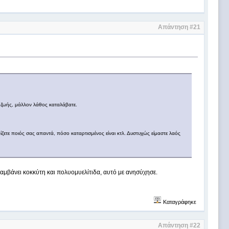
Απάντηση #21
ου ζωής, μάλλον λάθος καταλάβατε.
ωρίζετε ποιός σας απαντά, πόσο καταρτισμένος είναι κτλ. Δυστυχώς είμαστε λαός
ιλαμβάνει κοκκύτη και πολυομυελίτιδα, αυτό με ανησύχησε.
Καταγράφηκε
Απάντηση #22