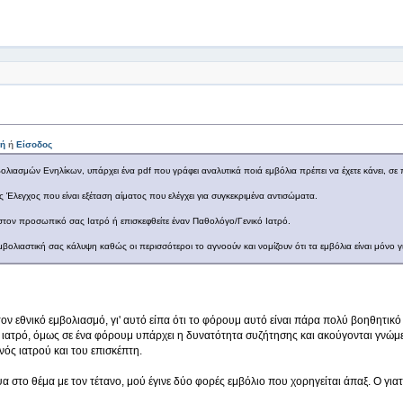
ή
ή
Είσοδος
ιασμών Ενηλίκων, υπάρχει ένα pdf που γράφει αναλυτικά ποιά εμβόλια πρέπει να έχετε κάνει, σε πο
ς Έλεγχος που είναι εξέταση αίματος που ελέγχει για συγκεκριμένα αντισώματα.
στον προσωπικό σας Ιατρό ή επισκεφθείτε έναν Παθολόγο/Γενικό Ιατρό.
βολιαστική σας κάλυψη καθώς οι περισσότεροι το αγνοούν και νομίζουν ότι τα εμβόλια είναι μόνο γι
ν εθνικό εμβολιασμό, γι' αυτό είπα ότι το φόρουμ αυτό είναι πάρα πολύ βοηθητικό 
 ιατρό, όμως σε ένα φόρουμ υπάρχει η δυνατότητα συζήτησης και ακούγονται γνώμ
ενός ιατρού και του επισκέπτη.
 στο θέμα με τον τέτανο, μού έγινε δύο φορές εμβόλιο που χορηγείται άπαξ. Ο γι