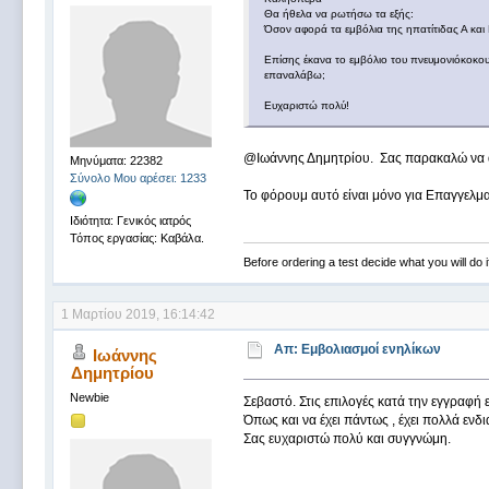
Θα ήθελα να ρωτήσω τα εξής:
Όσον αφορά τα εμβόλια της ηπατίτιδας Α και Β
Επίσης έκανα το εμβόλιο του πνευμονιόκοκου 
επαναλάβω;
Ευχαριστώ πολύ!
@Ιωάννης Δημητρίου. Σας παρακαλώ να α
Μηνύματα: 22382
Σύνολο Μου αρέσει: 1233
Το φόρουμ αυτό είναι μόνο για Επαγγελματ
Ιδιότητα: Γενικός ιατρός
Τόπος εργασίας: Καβάλα.
Before ordering a test decide what you will do i
1 Μαρτίου 2019, 16:14:42
Απ: Εμβολιασμοί ενηλίκων
Ιωάννης
Δημητρίου
Newbie
Σεβαστό. Στις επιλογές κατά την εγγραφή 
Όπως και να έχει πάντως , έχει πολλά εν
Σας ευχαριστώ πολύ και συγγνώμη.