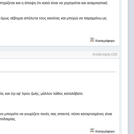
τηρίζεται και η άποψη ότι καλό είναι να χορηγείται και αναμνηστική
ση όμως σέβομαι απόλυτα τους κανόνες και μπορώ να παραμείνω ως
Καταγράφηκε
Απάντηση #20
τία, και όχι εφ' όρου ζωής, μάλλον λάθος καταλάβατε.
 δεν μπορείτε να γνωρίζετε ποιός σας απαντά, πόσο καταρτισμένος είναι
πιδαιμίας.
Καταγράφηκε