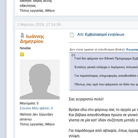
Ιδιότητα: Ιατρός άλλης
ειδικότητας
Τόπος εργασίας: Αθήνα
2 Μαρτίου 2019, 17:14:39
Απ: Εμβολιασμοί ενηλίκων
Ιωάννης
Δημητρίου
Newbie
Δεν είναι ορατοί οι σύνδεσμοι (links).
Εγγραφ
Γιατί δεν ψάχνετε τον Εθνικό Πρόγραμμα Εμβολ
Εντελώς γενικά υπάρχει ο λεγόμενος Ιολογικό
Για περισσότερες πληροφορίες απευθυνθείτε 
Πάντως σας τιμά που ψάχνεστε να δείτε την εμ
Σας ευχαριστώ πολύ!
Μηνύματα: 5
Σύνολο Μου αρέσει: 0
Βρήκα εδώ στο φόρουμ σας το αρχείο με το
Ιδιότητα: Δεν ξέρω/Δεν
Και βέβαια απευθύνθηκα πρώτα σε γενικό
απαντώ
γίνεται σε μία κατ' ιδίαν συζήτηση μεταξύ 
Τόπος εργασίας: Αθήνα
Για παράδειγμα από αβλεψία, όπως έγραψα
γνώμη.