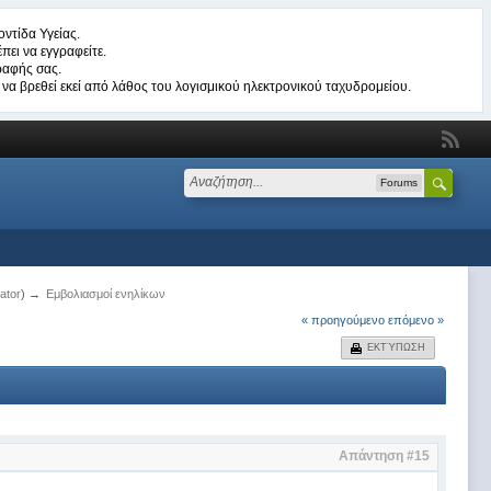
ντίδα Υγείας.
πει να εγγραφείτε.
ραφής σας.
να βρεθεί εκεί από λάθος του λογισμικού ηλεκτρονικού ταχυδρομείου.
Forums
ator
) →
Εμβολιασμοί ενηλίκων
« προηγούμενο
επόμενο »
ΕΚΤΎΠΩΣΗ
Απάντηση #15