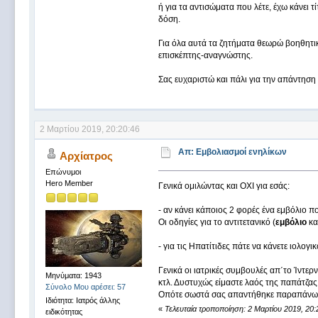
ή για τα αντισώματα που λέτε, έχω κάνει τ
δόση.
Για όλα αυτά τα ζητήματα θεωρώ βοηθητι
επισκέπτης-αναγνώστης.
Σας ευχαριστώ και πάλι για την απάντηση 
2 Μαρτίου 2019, 20:20:46
Απ: Εμβολιασμοί ενηλίκων
Αρχίατρος
Επώνυμοι
Hero Member
Γενικά ομιλώντας και ΟΧΙ για εσάς:
- αν κάνει κάποιος 2 φορές ένα εμβόλιο πο
Οι οδηγίες για το αντιτετανικό (
εμβόλιο
κα
- για τις Ηπατίτιδες πάτε να κάνετε ιολογ
Γενικά οι ιατρικές συμβουλές απ΄το Ίντερν
Μηνύματα: 1943
κτλ. Δυστυχώς είμαστε λαός της παπάτζας,
Σύνολο Μου αρέσει: 57
Οπότε σωστά σας απαντήθηκε παραπάνω π
Ιδιότητα: Ιατρός άλλης
«
Τελευταία τροποποίηση: 2 Μαρτίου 2019, 20:
ειδικότητας