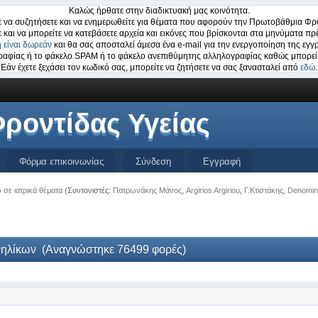
Καλώς ήρθατε στην διαδικτυακή μας κοινότητα.
 να συζητήσετε και να ενημερωθείτε για θέματα που αφορούν την Πρωτοβάθμια Φρο
ε και να μπορείτε να κατεβάσετε αρχεία και εικόνες που βρίσκονται στα μηνύματα πρέ
 είναι δωρεάν
και θα σας αποσταλεί άμεσα ένα e-mail για την ενεργοποίηση της εγγ
ογραφίας ή το φάκελο SPAM ή το φάκελο ανεπιθύμητης αλληλογραφίας καθώς μπορεί 
Εάν έχετε ξεχάσει τον κωδικό σας, μπορείτε να ζητήσετε να σας ξανασταλεί από
εδώ
.
ροντίδας Υγείας
Φόρμα επικοινωνίας
Σύνδεση
Εγγραφή
σε ιατρικά θέματα
(Συντονιστές:
Πατρωνάκης Μάνος
,
Argirios Argiriou
,
Γ.Κτιστάκης
,
Denomin
νηλίκων (Αναγνώστηκε 76499 φορές)