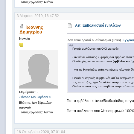
Τόπος εργασίας: Αθήνα
3 Μαρτίου 2019, 16:47:52
Απ: Εμβολιασμοί ενηλίκων
Ιωάννης
Δημητρίου
Newbie
Δεν είναι ορατοί οι σύνδεσμοι (links).
Εγγραφ
Γενικά ομιλώντας και ΟΧΙ για εσάς:
- αν κάνει κάποιος 2 φορές ένα εμβόλιο που πρ
Οι οδηγίες για το αντιτετανικό (
εμβόλιο
και όχ
- για τις Ηπατίτιδες πάτε να κάνετε ιολογικό
Γενικά οι ιατρικές συμβουλές απ΄το Ίντερνετ 
της παπάτζας, έχω δει αλλού άτομο που ασχολ
Οπότε σωστά σας απαντήθηκε παραπάνω περί
Μηνύματα: 5
Σύνολο Μου αρέσει: 0
Για το εμβόλιο τετάνου/διφθερίτιδας το γ
Ιδιότητα: Δεν ξέρω/Δεν
απαντώ
Για τα υπόλοιπα που λέτε συμφωνώ 100% μ
Τόπος εργασίας: Αθήνα
16 Οκτωβρίου 2020, 07:01:04