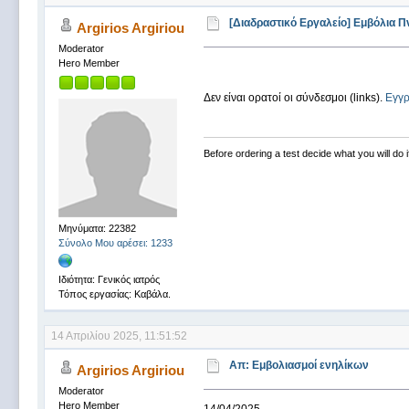
[Διαδραστικό Εργαλείο] Εμβόλια Π
Argirios Argiriou
Moderator
Hero Member
Δεν είναι ορατοί οι σύνδεσμοι (links).
Εγγ
Before ordering a test decide what you will do i
Μηνύματα: 22382
Σύνολο Μου αρέσει: 1233
Ιδιότητα: Γενικός ιατρός
Τόπος εργασίας: Καβάλα.
14 Απριλίου 2025, 11:51:52
Απ: Εμβολιασμοί ενηλίκων
Argirios Argiriou
Moderator
Hero Member
14/04/2025