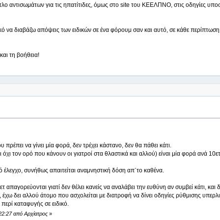
ίτλο αντισωμάτων για τις ηπατίτιδες, όμως στο site του ΚΕΕΛΠΝΟ, στις οδηγίες υποσ
κό να διαβάζω απόψεις των ειδικών σε ένα φόρουμ σαν και αυτό, σε κάθε περίπτω
και τη βοήθεια!
υ πρέπει να γίνει μία φορά, δεν τρέχει κάστανο, δεν θα πάθει κάτι.
ι όχι τον ορό που κάνουν οι γιατροί στα θλαστικά και αλλού) είναι μία φορά ανά 10ε
ικό έλεγχο, συνήθως απαιτείται αναμνηστική δόση απ΄το καθένα.
ετ απαγορεύονται γιατί δεν θέλει κανείς να αναλάβει την ευθύνη αν συμβεί κάτι, και
 έχω δει αλλού άτομο που ασχολείται με διατροφή να δίνει οδηγίες ρύθμισης υπερλι
ερί καταφυγής σε ειδικό.
22:27 από Αρχίατρος
»