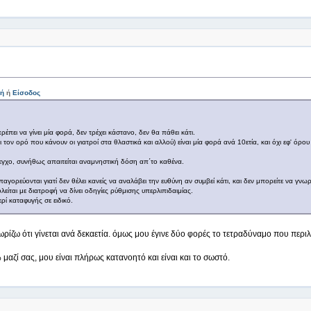
ή
ή
Είσοδος
έπει να γίνει μία φορά, δεν τρέχει κάστανο, δεν θα πάθει κάτι.
ι τον ορό που κάνουν οι γιατροί στα θλαστικά και αλλού) είναι μία φορά ανά 10ετία, και όχι εφ' όρ
 έλεγχο, συνήθως απαιτείται αναμνηστική δόση απ΄το καθένα.
απαγορεύονται γιατί δεν θέλει κανείς να αναλάβει την ευθύνη αν συμβεί κάτι, και δεν μπορείτε να γν
είται με διατροφή να δίνει οδηγίες ρύθμισης υπερλιπιδαιμίας.
 καταφυγής σε ειδικό.
νωρίζω ότι γίνεται ανά δεκαετία. όμως μου έγινε δύο φορές το τετραδύναμο που περ
αζί σας, μου είναι πλήρως κατανοητό και είναι και το σωστό.