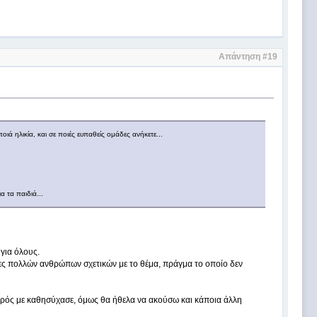
Απάντηση #19
ιά ηλικία, και σε ποιές ευπαθείς ομάδες ανήκετε...
α τα παιδιά...
για όλους.
ες πολλών ανθρώπων σχετικών με το θέμα, πράγμα το οποίο δεν
ατρός με καθησύχασε, όμως θα ήθελα να ακούσω και κάποια άλλη