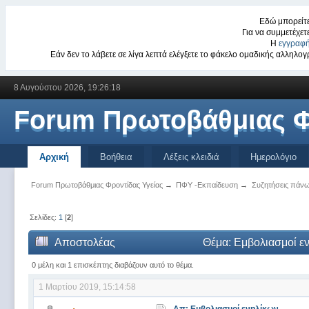
Εδώ μπορείτε
Για να συμμετέχετ
Η
εγγραφή
Εάν δεν το λάβετε σε λίγα λεπτά ελέγξετε το φάκελο ομαδικής αλληλ
8 Αυγούστου 2026, 19:26:18
Forum Πρωτοβάθμιας Φ
Αρχική
Βοήθεια
Λέξεις κλειδιά
Ημερολόγιο
Forum Πρωτοβάθμιας Φροντίδας Υγείας
→
ΠΦΥ -Εκπαίδευση
→
Συζητήσεις πάνω 
Σελίδες:
1
[
2
]
Αποστολέας
Θέμα: Εμβολιασμοί ε
0 μέλη και 1 επισκέπτης διαβάζουν αυτό το θέμα.
1 Μαρτίου 2019, 15:14:58