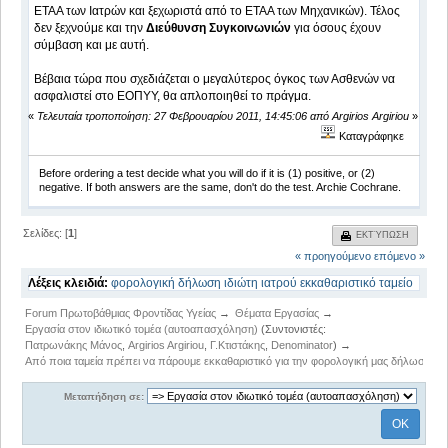
ΕΤΑΑ των Ιατρών και ξεχωριστά από το ΕΤΑΑ των Μηχανικών). Τέλος
δεν ξεχνούμε και την
Διεύθυνση Συγκοινωνιών
για όσους έχουν
σύμβαση και με αυτή.
Βέβαια τώρα που σχεδιάζεται ο μεγαλύτερος όγκος των Ασθενών να
ασφαλιστεί στο ΕΟΠΥΥ, θα απλοποιηθεί το πράγμα.
«
Τελευταία τροποποίηση: 27 Φεβρουαρίου 2011, 14:45:06 από Argirios Argiriou
»
Καταγράφηκε
Before ordering a test decide what you will do if it is (1) positive, or (2)
negative. If both answers are the same, don't do the test. Archie Cochrane.
Σελίδες: [
1
]
ΕΚΤΎΠΩΣΗ
« προηγούμενο
επόμενο »
Λέξεις κλειδιά:
φορολογική
δήλωση
ιδιώτη
ιατρού
εκκαθαριστικό
ταμείο
Forum Πρωτοβάθμιας Φροντίδας Υγείας
→
Θέματα Εργασίας
→
Εργασία στον ιδιωτικό τομέα (αυτοαπασχόληση)
(Συντονιστές:
Πατρωνάκης Μάνος
,
Argirios Argiriou
,
Γ.Κτιστάκης
,
Denominator
) →
Από ποια ταμεία πρέπει να πάρουμε εκκαθαριστικό για την φορολογική μας δήλωση;
Μεταπήδηση σε: