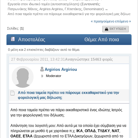
Εργασία στον ιδιωτικό τομέα (αυτοαπασχόληση)
(Συντονιστές:
Πατρωνάκης Μάνος
,
Argirios Argiriou
,
Γ.Κτιστάκης
,
Denominator
) →
Από ποια ταμεία πρέπει να πάρουμε εκκαθαριστικό για την φορολογική μας δήλωση;
« προηγούμενο
επόμενο »
Σελίδες: [
1
]
ΕΚΤΎΠΩΣΗ
Αποστολέας
Θέμα: Από ποια
ταμεία πρέπει να πάρουμε εκκαθαριστικό για την
0 μέλη και 2 επισκέπτες διαβάζουν αυτό το θέμα.
27 Φεβρουαρίου 2011, 13:42:31
Αναγνώστηκε 15463 φορές
φορολογική μας δήλωση; (Αναγνώστηκε 15463
Argirios Argiriou
φορές)
Moderator
Από ποια ταμεία πρέπει να πάρουμε εκκαθαριστικό για την
φορολογική μας δήλωση;
Από ποια ταμεία πρέπει να πάρει εκκαθαριστικό ένας ιδιώτης Ιατρός
για την φορολογική του δήλωση;
Απάντηση του λογιστή μου: Από αυτά με τα οποία έχει σύμβαση για να
πληρώνεται με μισθό ή με χαρτάκια π.χ.
ΙΚΑ
,
ΟΠΑΔ
,
ΤΥΔΚΥ
,
ΝΑΤ
,
ΟΑΕΕ
,
ΕΤΑΑ
(ξεχωριστά από το ΕΤΑΑ Δικηγόρων, ξεχωριστά από το