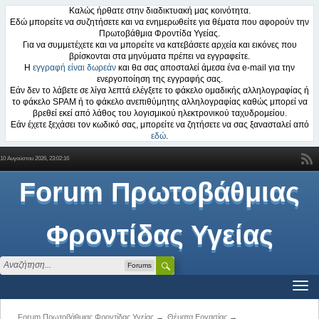
Καλώς ήρθατε στην διαδικτυακή μας κοινότητα.
Εδώ μπορείτε να συζητήσετε και να ενημερωθείτε για θέματα που αφορούν την
Πρωτοβάθμια Φροντίδα Υγείας.
Για να συμμετέχετε και να μπορείτε να κατεβάσετε αρχεία και εικόνες που
βρίσκονται στα μηνύματα πρέπει να εγγραφείτε.
Η
εγγραφή είναι δωρεάν
και θα σας αποσταλεί άμεσα ένα e-mail για την
ενεργοποίηση της εγγραφής σας.
Εάν δεν το λάβετε σε λίγα λεπτά ελέγξετε το φάκελο ομαδικής αλληλογραφίας ή
το φάκελο SPAM ή το φάκελο ανεπιθύμητης αλληλογραφίας καθώς μπορεί να
βρεθεί εκεί από λάθος του λογισμικού ηλεκτρονικού ταχυδρομείου.
Εάν έχετε ξεχάσει τον κωδικό σας, μπορείτε να ζητήσετε να σας ξανασταλεί από
εδώ
.
10 Αυγούστου 2026, 23:02:16
Forum Πρωτοβάθμιας
Φροντίδας Υγείας
Forums
Forum Πρωτοβάθμιας Φροντίδας Υγείας
→
Θέματα Εργασίας
→