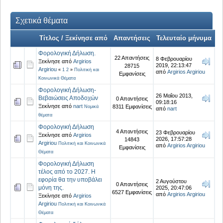
Σχετικά θέματα
Τίτλος / Ξεκίνησε από
Απαντήσεις
Τελευταίο μήνυμα
Φορολογική Δήλωση.
22 Απαντήσεις
8 Φεβρουαρίου
Ξεκίνησε από
Argirios
2019, 22:13:47
28715
Argiriou
«
1
2
»
Πολιτική και
από
Argirios Argiriou
Εμφανίσεις
Κοινωνικά Θέματα
Φορολογική Δήλωση-
26 Μαΐου 2013,
Βεβαιώσεις Αποδοχών
0 Απαντήσεις
09:18:16
Ξεκίνησε από
nart
8311 Εμφανίσεις
Νομικά
από
nart
θέματα
Φορολογική Δήλωση
4 Απαντήσεις
23 Φεβρουαρίου
Ξεκίνησε από
Argirios
2026, 17:57:28
14843
Argiriou
Πολιτική και Κοινωνικά
από
Argirios Argiriou
Εμφανίσεις
Θέματα
Φορολογική Δήλωση
τέλος από το 2027. Η
εφορία θα την υποβάλει
2 Αυγούστου
0 Απαντήσεις
μόνη της.
2025, 20:47:06
6527 Εμφανίσεις
από
Argirios Argiriou
Ξεκίνησε από
Argirios
Argiriou
Πολιτική και Κοινωνικά
Θέματα