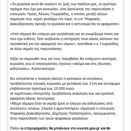
«Τα εργαλεία αυτά θα σώσουν τις ζωές των παιδιών μας, το ιερότερο
πράγμα που έχει μια κοινωνία», είπε ξεκινώντας την παρουσίαση ο
υπουργός Υγείας, Άδωνις Γεωργιάδης, ο οποίος μεταξύ άλλων
σημείωσε πως «εμείς φτιάξαμε τον νόμο, το υπ. Ψηφιακής
Διακυβέρνησης έφτιαξε τα εργαλεία και η αστυνομία θα τα εφαρμόσει».
«Από σήμερα θα υπάρχει μια ιχνηλάτηση για να γνωρίζουμε ποιος και
πού έχει ευθύνη. Όσο αυξάνεται η επιτήρηση τόσο κάνεις κάποιον πιο
προσεκτικό για την εφαρμογή του νόμου», πρόσθεσε ο κ. Γεωργιάδης
σε άλλο σημείο της παρουσίασης.
Αξίζει να σημειωθεί πως για τους παραβάτες θα υπάρχουν αυστηρές
κυρώσεις ενώ οι απαγορεύσεις ισχύουν «ακόμα και στις ιδιωτικές
εκδηλώσεις». Αναλυτικότερα:
δεν επιτρέπεται η πώληση αλκοόλ ή καπνικών σε ανηλίκους
προβλέπονται ποινικές κυρώσεις με φυλάκιση έως 3 έτη και αυτόφωρο
επιβάλλονται πρόστιμα έως 10.000 ευρώ
σε περίπτωση υποτροπής προβλέπεται ανάκληση έως και οριστική
αφαίρεση άδειας λειτουργίας
«Μέχρι σήμερα ήταν σε γκρίζα ζώνη οι έλεγχοι για εκδηλώσεις από
συλλόγους γονέων, 15μελή ή φροντιστήρια» σημείωσε ο υπουργός
Ψηφιακής Διακυβέρνησης, Δημήτρης Παπαστεργίου, προχωρώντας
στην παρουσίαση των τριών ψηφιακών εργαλείων:
Πλέον
οι επιχειρηματίες θα μπαίνουν στο events.gov.gr και θα