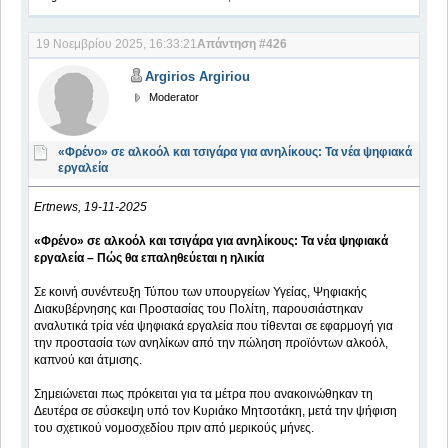
19 Νοεμβρίου 2025, 16:33:21
Απάντηση #426
Argirios Argiriou
Moderator
«Φρένο» σε αλκοόλ και τσιγάρα για ανηλίκους: Τα νέα ψηφιακά
εργαλεία
Ertnews, 19-11-2025
«Φρένο» σε αλκοόλ και τσιγάρα για ανηλίκους: Τα νέα ψηφιακά
εργαλεία – Πώς θα επαληθεύεται η ηλικία
Σε κοινή συνέντευξη Τύπου των υπουργείων Υγείας, Ψηφιακής
Διακυβέρνησης και Προστασίας του Πολίτη, παρουσιάστηκαν
αναλυτικά τρία νέα ψηφιακά εργαλεία που τίθενται σε εφαρμογή για
την προστασία των ανηλίκων από την πώληση προϊόντων αλκοόλ,
καπνού και άτμισης.
Σημειώνεται πως πρόκειται για τα μέτρα που ανακοινώθηκαν τη
Δευτέρα σε σύσκεψη υπό τον Κυριάκο Μητσοτάκη, μετά την ψήφιση
του σχετικού νομοσχεδίου πριν από μερικούς μήνες.