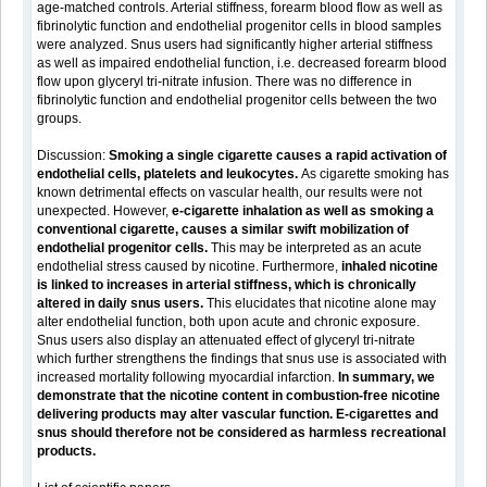
age-matched controls. Arterial stiffness, forearm blood flow as well as
fibrinolytic function and endothelial progenitor cells in blood samples
were analyzed. Snus users had significantly higher arterial stiffness
as well as impaired endothelial function, i.e. decreased forearm blood
flow upon glyceryl tri-nitrate infusion. There was no difference in
fibrinolytic function and endothelial progenitor cells between the two
groups.
Discussion:
Smoking a single cigarette causes a rapid activation of
endothelial cells, platelets and leukocytes.
As cigarette smoking has
known detrimental effects on vascular health, our results were not
unexpected. However,
e-cigarette inhalation as well as smoking a
conventional cigarette, causes a similar swift mobilization of
endothelial progenitor cells.
This may be interpreted as an acute
endothelial stress caused by nicotine. Furthermore,
inhaled nicotine
is linked to increases in arterial stiffness, which is chronically
altered in daily snus users.
This elucidates that nicotine alone may
alter endothelial function, both upon acute and chronic exposure.
Snus users also display an attenuated effect of glyceryl tri-nitrate
which further strengthens the findings that snus use is associated with
increased mortality following myocardial infarction.
In summary, we
demonstrate that the nicotine content in combustion-free nicotine
delivering products may alter vascular function. E-cigarettes and
snus should therefore not be considered as harmless recreational
products.