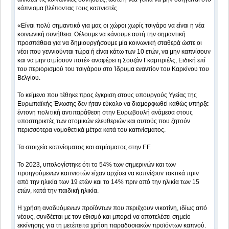
κάπνισμα βλέποντας τους καπνιστές.
«Είναι πολύ σημαντικό για μας οι χώροι χωρίς τσιγάρο να είναι η νέα
κοινωνική συνήθεια. Θέλουμε να κάνουμε αυτή την σημαντική
προσπάθεια για να δημιουργήσουμε μία κοινωνική σταθερά ώστε οι
νέοι που γεννιούνται τώρα ή είναι κάτω των 10 ετών, να μην καπνίσουν
και να μην ατμίσουν ποτέ» αναφέρει η Σουζάν Γκαμπριέλς, Ειδική επί
του περιορισμού του τσιγάρου στο Ίδρυμα εναντίον του Καρκίνου του
Βελγίου.
Το κείμενο που τέθηκε προς έγκριση στους υπουργούς Υγείας της
Ευρωπαϊκής Ένωσης δεν ήταν εύκολο να διαμορφωθεί καθώς υπήρξε
έντονη πολιτική αντιπαράθεση στην Ευρωβουλή ανάμεσα στους
υποστηρικτές των ατομικών ελευθεριών και αυτούς που ζητούν
περισσότερα νομοθετικά μέτρα κατά του καπνίσματος.
Τα στοιχεία καπνίσματος και ατμίσματος στην ΕΕ
Το 2023, υπολογίστηκε ότι το 54% των σημερινών και των
προηγούμενων καπνιστών είχαν αρχίσει να καπνίζουν τακτικά πριν
από την ηλικία των 19 ετών και το 14% πριν από την ηλικία των 15
ετών, κατά την παιδική ηλικία.
Η χρήση αναδυόμενων προϊόντων που περιέχουν νικοτίνη, ιδίως από
νέους, συνδέεται με τον εθισμό και μπορεί να αποτελέσει σημείο
εκκίνησης για τη μετέπειτα χρήση παραδοσιακών προϊόντων καπνού.