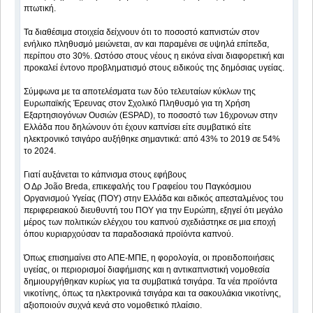
πτωτική.
Τα διαθέσιμα στοιχεία δείχνουν ότι το ποσοστό καπνιστών στον
ενήλικο πληθυσμό μειώνεται, αν και παραμένει σε υψηλά επίπεδα,
περίπου στο 30%. Ωστόσο στους νέους η εικόνα είναι διαφορετική και
προκαλεί έντονο προβληματισμό στους ειδικούς της δημόσιας υγείας.
Σύμφωνα με τα αποτελέσματα των δύο τελευταίων κύκλων της
Ευρωπαϊκής Έρευνας στον Σχολικό Πληθυσμό για τη Χρήση
Εξαρτησιογόνων Ουσιών (ESPAD), το ποσοστό των 16χρονων στην
Ελλάδα που δηλώνουν ότι έχουν καπνίσει είτε συμβατικό είτε
ηλεκτρονικό τσιγάρο αυξήθηκε σημαντικά: από 43% το 2019 σε 54%
το 2024.
Γιατί αυξάνεται το κάπνισμα στους εφήβους
Ο Δρ João Breda, επικεφαλής του Γραφείου του Παγκόσμιου
Οργανισμού Υγείας (ΠΟΥ) στην Ελλάδα και ειδικός απεσταλμένος του
περιφερειακού διευθυντή του ΠΟΥ για την Ευρώπη, εξηγεί ότι μεγάλο
μέρος των πολιτικών ελέγχου του καπνού σχεδιάστηκε σε μια εποχή
όπου κυριαρχούσαν τα παραδοσιακά προϊόντα καπνού.
Όπως επισημαίνει στο ΑΠΕ-ΜΠΕ, η φορολογία, οι προειδοποιήσεις
υγείας, οι περιορισμοί διαφήμισης και η αντικαπνιστική νομοθεσία
δημιουργήθηκαν κυρίως για τα συμβατικά τσιγάρα. Τα νέα προϊόντα
νικοτίνης, όπως τα ηλεκτρονικά τσιγάρα και τα σακουλάκια νικοτίνης,
αξιοποιούν συχνά κενά στο νομοθετικό πλαίσιο.