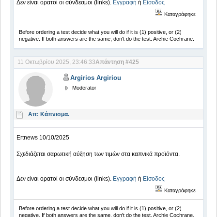
Δεν είναι ορατοί οι σύνδεσμοι (links).
Εγγραφή
ή
Είσοδος
Καταγράφηκε
Before ordering a test decide what you will do if it is (1) positive, or (2)
negative. If both answers are the same, don't do the test. Archie Cochrane.
11 Οκτωβρίου 2025, 23:46:33
Απάντηση #425
Argirios Argiriou
Moderator
Απ: Κάπνισμα.
Ertnews 10/10/2025
Σχεδιάζεται σαρωτική αύξηση των τιμών στα καπνικά προϊόντα.
Δεν είναι ορατοί οι σύνδεσμοι (links).
Εγγραφή
ή
Είσοδος
Καταγράφηκε
Before ordering a test decide what you will do if it is (1) positive, or (2)
negative. If both answers are the same, don't do the test. Archie Cochrane.