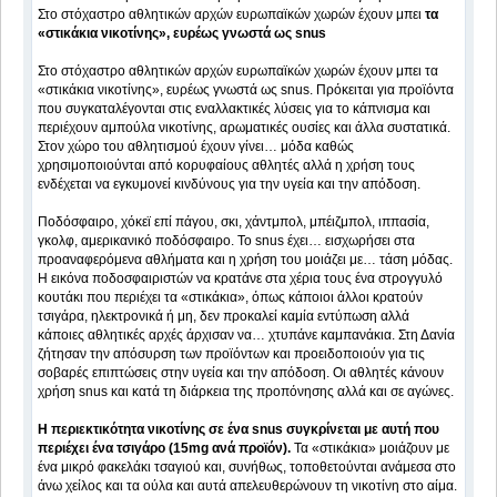
Στο στόχαστρο αθλητικών αρχών ευρωπαϊκών χωρών έχουν μπει
τα
«στικάκια νικοτίνης», ευρέως γνωστά ως snus
Στο στόχαστρο αθλητικών αρχών ευρωπαϊκών χωρών έχουν μπει τα
«στικάκια νικοτίνης», ευρέως γνωστά ως snus. Πρόκειται για προϊόντα
που συγκαταλέγονται στις εναλλακτικές λύσεις για το κάπνισμα και
περιέχουν αμπούλα νικοτίνης, αρωματικές ουσίες και άλλα συστατικά.
Στον χώρο του αθλητισμού έχουν γίνει… μόδα καθώς
χρησιμοποιούνται από κορυφαίους αθλητές αλλά η χρήση τους
ενδέχεται να εγκυμονεί κινδύνους για την υγεία και την απόδοση.
Ποδόσφαιρο, χόκεϊ επί πάγου, σκι, χάντμπολ, μπέιζμπολ, ιππασία,
γκολφ, αμερικανικό ποδόσφαιρο. Το snus έχει… εισχωρήσει στα
προαναφερόμενα αθλήματα και η χρήση του μοιάζει με… τάση μόδας.
Η εικόνα ποδοσφαιριστών να κρατάνε στα χέρια τους ένα στρογγυλό
κουτάκι που περιέχει τα «στικάκια», όπως κάποιοι άλλοι κρατούν
τσιγάρα, ηλεκτρονικά ή μη, δεν προκαλεί καμία εντύπωση αλλά
κάποιες αθλητικές αρχές άρχισαν να… χτυπάνε καμπανάκια. Στη Δανία
ζήτησαν την απόσυρση των προϊόντων και προειδοποιούν για τις
σοβαρές επιπτώσεις στην υγεία και την απόδοση. Οι αθλητές κάνουν
χρήση snus και κατά τη διάρκεια της προπόνησης αλλά και σε αγώνες.
Η περιεκτικότητα νικοτίνης σε ένα snus συγκρίνεται με αυτή που
περιέχει ένα τσιγάρο (15mg ανά προϊόν).
Τα «στικάκια» μοιάζουν με
ένα μικρό φακελάκι τσαγιού και, συνήθως, τοποθετούνται ανάμεσα στο
άνω χείλος και τα ούλα και αυτά απελευθερώνουν τη νικοτίνη στο αίμα.