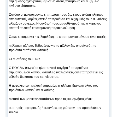
ατμίσματος σχετίζονται με βλάβες στους πνεύμονες και αυξημένο
κίνδυνο εξάρτησης.
Ωστόσο οι μακροχρόνιες επιπτώσεις τους δεν έχουν ακόμη πλήρως
αποτυπωθεί, κυρίως επειδή τα προϊόντα και οι χημικές τους συνθέσεις
αλλάζουν συνεχώς. Η σύνδεσή τους με ασθένειες όπως ο καρκίνος
απαιτεί πολυετή επιστημονική παρακολούθηση.
Όπως επισημαίνει η κ. Σαριδάκη, το επιστημονικό μήνυμα είναι σαφές:
η έλλειψη πλήρων δεδομένων για το μέλλον δεν σημαίνει ότι τα
προϊόντα αυτά είναι ασφαλή.
Οι συστάσεις του ΠΟΥ
Ο ΠΟΥ δεν θεωρεί τα ηλεκτρονικά τσιγάρα ή τα προϊόντα
θερμαινόμενου καπνού ασφαλείς εναλλακτικές ούτε τα προτείνει ως
μέθοδο διακοπής του καπνίσματος.
Η ασφαλέστερη επιλογή παραμένει η πλήρης διακοπή όλων των
προϊόντων καπνού και νικοτίνης.
Μεταξύ των βασικών συστάσεων προς τις κυβερνήσεις είναι:
αυστηρός περιορισμός ή απαγόρευση γεύσεων που προσελκύουν
παιδιά