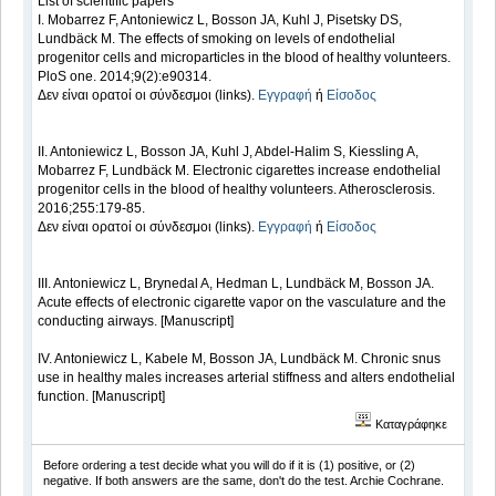
List of scientific papers
I. Mobarrez F, Antoniewicz L, Bosson JA, Kuhl J, Pisetsky DS,
Lundbäck M. The effects of smoking on levels of endothelial
progenitor cells and microparticles in the blood of healthy volunteers.
PloS one. 2014;9(2):e90314.
Δεν είναι ορατοί οι σύνδεσμοι (links).
Εγγραφή
ή
Είσοδος
II. Antoniewicz L, Bosson JA, Kuhl J, Abdel-Halim S, Kiessling A,
Mobarrez F, Lundbäck M. Electronic cigarettes increase endothelial
progenitor cells in the blood of healthy volunteers. Atherosclerosis.
2016;255:179-85.
Δεν είναι ορατοί οι σύνδεσμοι (links).
Εγγραφή
ή
Είσοδος
III. Antoniewicz L, Brynedal A, Hedman L, Lundbäck M, Bosson JA.
Acute effects of electronic cigarette vapor on the vasculature and the
conducting airways. [Manuscript]
IV. Antoniewicz L, Kabele M, Bosson JA, Lundbäck M. Chronic snus
use in healthy males increases arterial stiffness and alters endothelial
function. [Manuscript]
Καταγράφηκε
Before ordering a test decide what you will do if it is (1) positive, or (2)
negative. If both answers are the same, don't do the test. Archie Cochrane.