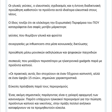
Οι γλυκές γεύσεις, ο ελκυστικός σχεδιασμός και η έντονη διαδικτυακή
προώθηση καθιστούν τα προϊόντα αυτά ιδιαίτερα ελκυστικά στους
νέους.
Ο ίδιος τονίζει ότι σε ολόκληρη την Ευρωπαϊκή Περιφέρεια του ΠΟΥ
καταγράφεται ένα σαφές μοτίβο μάρκετινγκ:
γεύσεις που θυμίζουν γλυκά και φρούτα
συνεργασίες με influencers στα μέσα κοινωνικής δικτύωσης
προώθηση μέσω μουσικών εκδηλώσεων και ψηφιακών παιχνιδιών
συσκευές που μοιάζουν περισσότερο με ηλεκτρονικά gadgets παρά με
προϊόντα καπνού.
«Οι πρακτικές αυτές δεν στοχεύουν σε έναν 55χρονο καπνιστή, αλλά
σε έναν έφηβο 15 ετών», σημειώνει χαρακτηριστικά.
Εύκολη πρόσβαση παρά τους περιορισμούς
Ένας ακόμη σημαντικός παράγοντας είναι η χαλαρή εφαρμογή των
κανονισμών. Παρότι υπάρχουν ηλικιακοί περιορισμοί για την πώληση
προϊόντων καπνού και νικοτίνης, στην πράξη πολλοί ανήλικοι
καταφέρνουν να τα προμηθευτούν εύκολα.