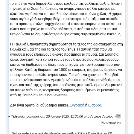
το snus να γίνει δημοφιλές στους κύκλους της γαλλικής αυλής. Εκείνη
την εποχή οι Σουηδοί άρχισαν να αναμειγνύουν φύλλα καπνού με
αλάτι και νερό και να τα τοποθετούν πίσω από το άνω χείλος. Η χρήση
snus σιγά σιγά θεωρήθηκε δείγμα αριστοκρατικής τάξης και σε κάθε
σπίτι αριστοκρατών υπήρχε ένα κουτί κατασκευασμένο από πολύτιμα
υλικά που περιείχε το προϊόν. Μάλιστα, αυτού του είδους τα κουτιά
θεωρούνταν τα δημοφιλέστερα δώρα στους συγκεκριμένους κύκλους.
Η Γαλλική Επανάσταση σηματοδότησε το τέλος της αριστοκρατίας στη
Γαλλία και μαζί της και το τέλος του snus. Η αστική τάξη που θα
αναδυθεί τους επόμενους αιώνες προτίμησε τα πούρα. Στη Σουηδία
όμως συνεχίστηκε η χρήση του με τους αγρότες που καλλιεργούσαν
καπνό να διαθέτουν τις δικές τους μηχανές για τον θρυμματισμό των
φύλλων. Κατά τη διάρκεια του 1800 οι εταιρείες της χώρας άρχισαν να
παράγουν και ποικιλίες υγρού snus. Τα επόμενα χρόνια, οι Σουηδοί
που μετανάστευσαν στην Αμερική ανάμεσα στις άλλες συνήθειές τους
είχαν και αυτή της χρήσης του προϊόντος με αποτέλεσμα οι Αμερικανοί
να αποκαλούν τους κεντρικούς δρόμους όπου έμεναν οι μετανάστες
από τη Σουηδία «snus boulevards».
Δεν είναι ορατοί οι σύνδεσμοι (links).
Εγγραφή
ή
Είσοδος
«
Τελευταία τροποποίηση: 20 Ιουλίου 2025, 11:38:06 από Argirios Argiriou
»
Καταγράφηκε
Before ordering a test decide what you will do if it is (1) positive, or (2)