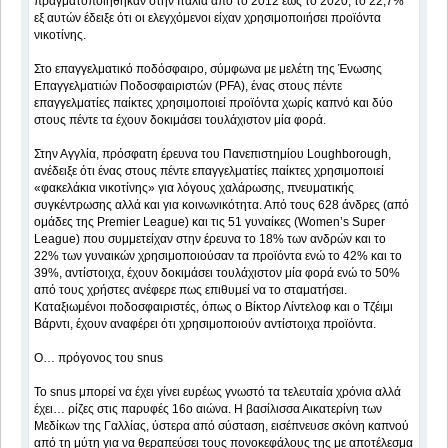
πραγματοποιήθηκαν στην Ιταλία από το 2012 έως το 2020, το 22,7%
εξ αυτών έδειξε ότι οι ελεγχόμενοι είχαν χρησιμοποιήσει προϊόντα
νικοτίνης.
Στο επαγγελματικό ποδόσφαιρο, σύμφωνα με μελέτη της Ένωσης
Επαγγελματιών Ποδοσφαιριστών (PFA), ένας στους πέντε
επαγγελματίες παίκτες χρησιμοποιεί προϊόντα χωρίς καπνό και δύο
στους πέντε τα έχουν δοκιμάσει τουλάχιστον μία φορά.
Στην Αγγλία, πρόσφατη έρευνα του Πανεπιστημίου Loughborough,
ανέδειξε ότι ένας στους πέντε επαγγελματίες παίκτες χρησιμοποιεί
«φακελάκια νικοτίνης» για λόγους χαλάρωσης, πνευματικής
συγκέντρωσης αλλά και για κοινωνικότητα. Από τους 628 άνδρες (από
ομάδες της Premier League) και τις 51 γυναίκες (Women’s Super
League) που συμμετείχαν στην έρευνα το 18% των ανδρών και το
22% των γυναικών χρησιμοποιούσαν τα προϊόντα ενώ το 42% και το
39%, αντίστοιχα, έχουν δοκιμάσει τουλάχιστον μία φορά ενώ το 50%
από τους χρήστες ανέφερε πως επιθυμεί να το σταματήσει.
Καταξιωμένοι ποδοσφαιριστές, όπως ο Βίκτορ Λίντελοφ και ο Τζέιμι
Βάρντι, έχουν αναφέρει ότι χρησιμοποιούν αντίστοιχα προϊόντα.
Ο… πρόγονος του snus
Το snus μπορεί να έχει γίνει ευρέως γνωστό τα τελευταία χρόνια αλλά
έχει… ρίζες στις παρυφές 16ο αιώνα. Η βασίλισσα Αικατερίνη των
Μεδίκων της Γαλλίας, ύστερα από σύσταση, εισέπνευσε σκόνη καπνού
από τη μύτη για να θεραπεύσει τους πονοκεφάλους της με αποτέλεσμα