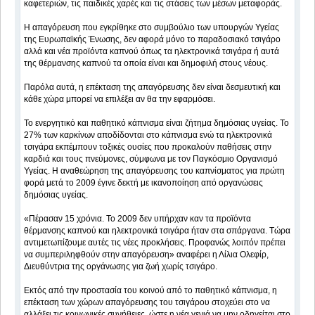
καφετεριών, τις παιδικές χαρές και τις στάσεις των μέσων μεταφοράς.
Η απαγόρευση που εγκρίθηκε στο συμβούλιο των υπουργών Υγείας
της Ευρωπαϊκής Ένωσης, δεν αφορά μόνο το παραδοσιακό τσιγάρο
αλλά και νέα προϊόντα καπνού όπως τα ηλεκτρονικά τσιγάρα ή αυτά
της θέρμανσης καπνού τα οποία είναι και δημοφιλή στους νέους.
Παρόλα αυτά, η επέκταση της απαγόρευσης δεν είναι δεσμευτική και
κάθε χώρα μπορεί να επιλέξει αν θα την εφαρμόσει.
Το ενεργητικό και παθητικό κάπνισμα είναι ζήτημα δημόσιας υγείας. Το
27% των καρκίνων αποδίδονται στο κάπνισμα ενώ τα ηλεκτρονικά
τσιγάρα εκπέμπουν τοξικές ουσίες που προκαλούν παθήσεις στην
καρδιά και τους πνεύμονες, σύμφωνα με τον Παγκόσμιο Οργανισμό
Υγείας. Η αναθεώρηση της απαγόρευσης του καπνίσματος για πρώτη
φορά μετά το 2009 έγινε δεκτή με ικανοποίηση από οργανώσεις
δημόσιας υγείας.
«Πέρασαν 15 χρόνια. Το 2009 δεν υπήρχαν καν τα προϊόντα
θέρμανσης καπνού και ηλεκτρονικά τσιγάρα ήταν στα σπάργανα. Τώρα
αντιμετωπίζουμε αυτές τις νέες προκλήσεις. Προφανώς λοιπόν πρέπει
να συμπεριληφθούν στην απαγόρευση» αναφέρει η Λίλια Ολεφίρ,
Διευθύντρια της οργάνωσης για ζωή χωρίς τσιγάρο.
Εκτός από την προστασία του κοινού από το παθητικό κάπνισμα, η
επέκταση των χώρων απαγόρευσης του τσιγάρου στοχεύει στο να
αλλάξει τις κοινωνικές συνήθειες, ώστε η νέα γενιά να μην οδηγείται στο