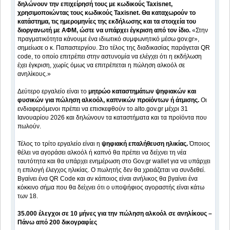
δηλώνουν την επιχείρησή τους με κωδικούς Taxisnet,
χρησιμοποιώντας τους κωδικούς Taxisnet. Θα καταχωρούν το
κατάστημα, τις ημερομηνίες της εκδήλωσης και τα στοιχεία του
διοργανωτή με ΑΦΜ, ώστε να υπάρχει έγκριση από τον ίδιο.
«Στην
πραγματικότητα κάνουμε ένα ιδιωτικό συμφωνητικό μέσω gov.gr»,
σημείωσε ο κ. Παπαστεργίου. Στο τέλος της διαδικασίας παράγεται QR
code, το οποίο επιτρέπει στην αστυνομία να ελέγχει ότι η εκδήλωση
έχει έγκριση, χωρίς όμως να επιτρέπεται η πώληση αλκοόλ σε
ανηλίκους.»
Δεύτερο εργαλείο είναι το
μητρώο καταστημάτων ψηφιακών και
φυσικών για πώληση αλκοόλ, καπνικών προϊόντων ή άτμισης.
Οι
ενδιαφερόμενοι πρέπει να επισκεφθούν το alto.gov.gr μέχρι 31
Ιανουαρίου 2026 και δηλώνουν τα καταστήματα και τα προϊόντα που
πωλούν.
Τέλος το τρίτο εργαλείο είναι η
ψηφιακή επαλήθευση ηλικίας.
Όποιος
θέλει να αγοράσει αλκοόλ ή καπνό θα πρέπει να δείχνει τη νέα
ταυτότητα και θα υπάρχει ενημέρωση στο Gov.gr wallet για να υπάρχει
η επιλογή έλεγχος ηλικίας. Ο πωλητής δεν θα χρειάζεται να συνδεθεί.
Βγαίνει ένα QR Code και αν κάποιος είναι ανήλικος θα βγαίνει ένα
κόκκινο σήμα που θα δείχνει ότι ο υποψήφιος αγοραστής είναι κάτω
των 18.
35.000 έλεγχοι σε 10 μήνες για την πώληση αλκοόλ σε ανηλίκους –
Πάνω από 200 δικογραφίες