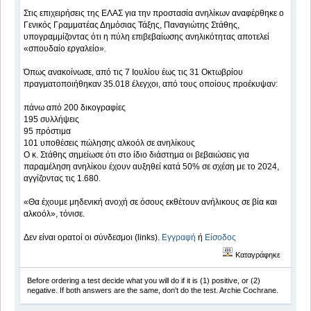
Στις επιχειρήσεις της ΕΛΑΣ για την προστασία ανηλίκων αναφέρθηκε ο
Γενικός Γραμματέας Δημόσιας Τάξης, Παναγιώτης Στάθης,
υπογραμμίζοντας ότι η πύλη επιβεβαίωσης ανηλικότητας αποτελεί
«σπουδαίο εργαλείο».
Όπως ανακοίνωσε, από τις 7 Ιουλίου έως τις 31 Οκτωβρίου
πραγματοποιήθηκαν 35.018 έλεγχοι, από τους οποίους προέκυψαν:
πάνω από 200 δικογραφίες
195 συλλήψεις
95 πρόστιμα
101 υποθέσεις πώλησης αλκοόλ σε ανηλίκους
Ο κ. Στάθης σημείωσε ότι στο ίδιο διάστημα οι βεβαιώσεις για
παραμέληση ανηλίκου έχουν αυξηθεί κατά 50% σε σχέση με το 2024,
αγγίζοντας τις 1.680.
«Θα έχουμε μηδενική ανοχή σε όσους εκθέτουν ανήλικους σε βία και
αλκοόλ», τόνισε.
Δεν είναι ορατοί οι σύνδεσμοι (links).
Εγγραφή
ή
Είσοδος
Καταγράφηκε
Before ordering a test decide what you will do if it is (1) positive, or (2)
negative. If both answers are the same, don't do the test. Archie Cochrane.