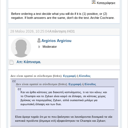
Καταγράφηκε
Before ordering a test decide what you will do if it is (1) positive, or (2)
negative. If both answers are the same, don't do the test. Archie Cochrane.
28 Μαΐου 2026, 10:25:04
Απάντηση #431
Argirios Argiriou
Moderator
Απ: Κάπνισμα.
Δεν είναι ορατοί οι σύνδεσμοι (links).
Εγγραφή
ή
Είσοδος
Δεν είναι ορατοί οι σύνδεσμοι (links).
Εγγραφή
ή
Είσοδος
Και να έρθει κάποιος για διακοπή καπνίσματος, τι να τον κάνω; και
το Champix και το Zyban είναι καιρό σε έλλειψη, σε κάποιες χώρες
βρίσκεις να παραγγείλεις Zyban, αλλά ουσιαστικά μιλάμε για
ευρωπαϊκή έλλειψη και των δυο.
Είναι άραγε τυχαίο ότι με το που ξεκίνησαν να λανσάρονται δυναμικά τα νέα
καπνικά προϊόντα (άτμισμα κτλ) εξαφανίστηκαν τα Champix και Zyban;