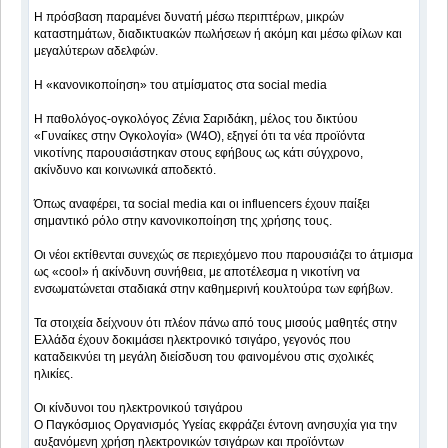
Η πρόσβαση παραμένει δυνατή μέσω περιπτέρων, μικρών
καταστημάτων, διαδικτυακών πωλήσεων ή ακόμη και μέσω φίλων και
μεγαλύτερων αδελφών.
Η «κανονικοποίηση» του ατμίσματος στα social media
Η παθολόγος-ογκολόγος Ζένια Σαριδάκη, μέλος του δικτύου
«Γυναίκες στην Ογκολογία» (W4O), εξηγεί ότι τα νέα προϊόντα
νικοτίνης παρουσιάστηκαν στους εφήβους ως κάτι σύγχρονο,
ακίνδυνο και κοινωνικά αποδεκτό.
Όπως αναφέρει, τα social media και οι influencers έχουν παίξει
σημαντικό ρόλο στην κανονικοποίηση της χρήσης τους.
Οι νέοι εκτίθενται συνεχώς σε περιεχόμενο που παρουσιάζει το άτμισμα
ως «cool» ή ακίνδυνη συνήθεια, με αποτέλεσμα η νικοτίνη να
ενσωματώνεται σταδιακά στην καθημερινή κουλτούρα των εφήβων.
Τα στοιχεία δείχνουν ότι πλέον πάνω από τους μισούς μαθητές στην
Ελλάδα έχουν δοκιμάσει ηλεκτρονικό τσιγάρο, γεγονός που
καταδεικνύει τη μεγάλη διείσδυση του φαινομένου στις σχολικές
ηλικίες.
Οι κίνδυνοι του ηλεκτρονικού τσιγάρου
Ο Παγκόσμιος Οργανισμός Υγείας εκφράζει έντονη ανησυχία για την
αυξανόμενη χρήση ηλεκτρονικών τσιγάρων και προϊόντων