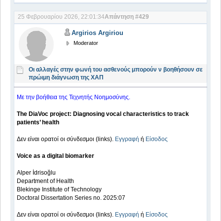
25 Φεβρουαρίου 2026, 22:01:34
Απάντηση #429
Argirios Argiriou
Moderator
Οι αλλαγές στην φωνή του ασθενούς μπορούν ν βοηθήσουν σε
πρώιμη διάγνωση της ΧΑΠ
Με την βοήθεια της Τεχνητής Νοημοσύνης.
The DiaVoc project: Diagnosing vocal characteristics to track
patients’ health
Δεν είναι ορατοί οι σύνδεσμοι (links).
Εγγραφή
ή
Είσοδος
Voice as a digital biomarker
Alper İdrisoğlu
Department of Health
Blekinge Institute of Technology
Doctoral Dissertation Series no. 2025:07
Δεν είναι ορατοί οι σύνδεσμοι (links).
Εγγραφή
ή
Είσοδος