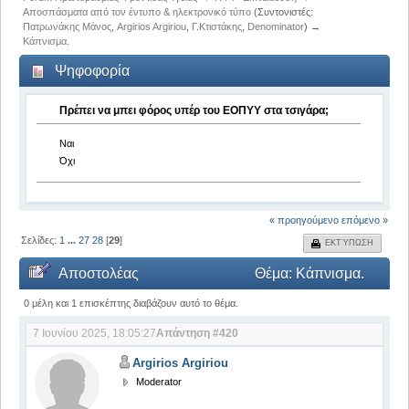
Αποσπάσματα από τον έντυπο & ηλεκτρονικό τύπο
(Συντονιστές:
Πατρωνάκης Μάνος
,
Argirios Argiriou
,
Γ.Κτιστάκης
,
Denominator
) →
Κάπνισμα.
Ψηφοφορία
Πρέπει να μπει φόρος υπέρ του ΕΟΠΥΥ στα τσιγάρα;
Ναι
Όχι
« προηγούμενο
επόμενο »
Σελίδες:
1
...
27
28
[
29
]
ΕΚΤΎΠΩΣΗ
Αποστολέας
Θέμα: Κάπνισμα.
(Αναγνώστηκε 644866 φορές)
0 μέλη και 1 επισκέπτης διαβάζουν αυτό το θέμα.
7 Ιουνίου 2025, 18:05:27
Απάντηση #420
Argirios Argiriou
Moderator