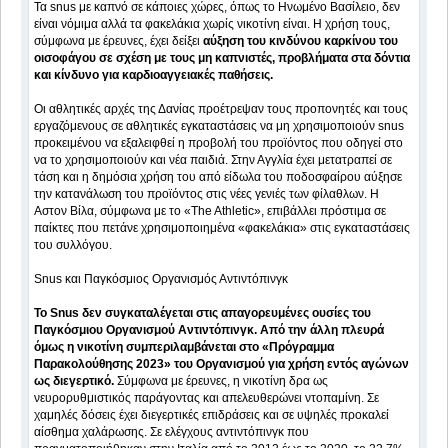
Τα snus με καπνό σε κάποιες χώρες, όπως το Ηνωμένο Βασίλειο, δεν
είναι νόμιμα αλλά τα φακελάκια χωρίς νικοτίνη είναι. Η χρήση τους,
σύμφωνα με έρευνες, έχει δείξει
αύξηση του κινδύνου καρκίνου του
οισοφάγου σε σχέση με τους μη καπνιστές, προβλήματα στα δόντια
και κίνδυνο για καρδιοαγγειακές παθήσεις.
Οι αθλητικές αρχές της Δανίας προέτρεψαν τους προπονητές και τους
εργαζόμενους σε αθλητικές εγκαταστάσεις να μη χρησιμοποιούν snus
προκειμένου να εξαλειφθεί η προβολή του προϊόντος που οδηγεί στο
να το χρησιμοποιούν και νέα παιδιά. Στην Αγγλία έχει μετατραπεί σε
τάση και η δημόσια χρήση του από είδωλα του ποδοσφαίρου αύξησε
την κατανάλωση του προϊόντος στις νέες γενιές των φίλαθλων. Η
Αστον Βίλα, σύμφωνα με το «The Athletic», επιβάλλει πρόστιμα σε
παίκτες που πετάνε χρησιμοποιημένα «φακελάκια» στις εγκαταστάσεις
του συλλόγου.
Snus και Παγκόσμιος Οργανισμός Αντιντόπινγκ
Το Snus δεν συγκαταλέγεται στις απαγορευμένες ουσίες του
Παγκόσμιου Οργανισμού Αντιντόπινγκ. Από την άλλη πλευρά
όμως η νικοτίνη συμπεριλαμβάνεται στο «Πρόγραμμα
Παρακολούθησης 2023» του Οργανισμού για χρήση εντός αγώνων
ως διεγερτικό.
Σύμφωνα με έρευνες, η νικοτίνη δρα ως
νευρορυθμιστικός παράγοντας και απελευθερώνει ντοπαμίνη. Σε
χαμηλές δόσεις έχει διεγερτικές επιδράσεις και σε υψηλές προκαλεί
αίσθημα χαλάρωσης. Σε ελέγχους αντιντόπινγκ που