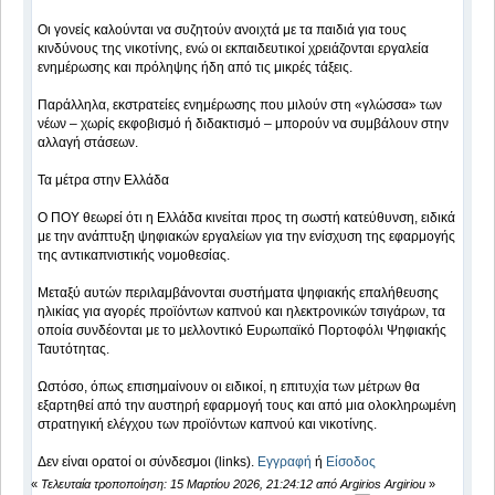
Οι γονείς καλούνται να συζητούν ανοιχτά με τα παιδιά για τους
κινδύνους της νικοτίνης, ενώ οι εκπαιδευτικοί χρειάζονται εργαλεία
ενημέρωσης και πρόληψης ήδη από τις μικρές τάξεις.
Παράλληλα, εκστρατείες ενημέρωσης που μιλούν στη «γλώσσα» των
νέων – χωρίς εκφοβισμό ή διδακτισμό – μπορούν να συμβάλουν στην
αλλαγή στάσεων.
Τα μέτρα στην Ελλάδα
Ο ΠΟΥ θεωρεί ότι η Ελλάδα κινείται προς τη σωστή κατεύθυνση, ειδικά
με την ανάπτυξη ψηφιακών εργαλείων για την ενίσχυση της εφαρμογής
της αντικαπνιστικής νομοθεσίας.
Μεταξύ αυτών περιλαμβάνονται συστήματα ψηφιακής επαλήθευσης
ηλικίας για αγορές προϊόντων καπνού και ηλεκτρονικών τσιγάρων, τα
οποία συνδέονται με το μελλοντικό Ευρωπαϊκό Πορτοφόλι Ψηφιακής
Ταυτότητας.
Ωστόσο, όπως επισημαίνουν οι ειδικοί, η επιτυχία των μέτρων θα
εξαρτηθεί από την αυστηρή εφαρμογή τους και από μια ολοκληρωμένη
στρατηγική ελέγχου των προϊόντων καπνού και νικοτίνης.
Δεν είναι ορατοί οι σύνδεσμοι (links).
Εγγραφή
ή
Είσοδος
«
Τελευταία τροποποίηση: 15 Μαρτίου 2026, 21:24:12 από Argirios Argiriou
»