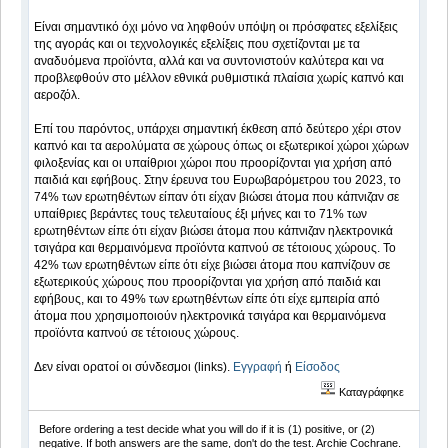
Είναι σημαντικό όχι μόνο να ληφθούν υπόψη οι πρόσφατες εξελίξεις
της αγοράς και οι τεχνολογικές εξελίξεις που σχετίζονται με τα
αναδυόμενα προϊόντα, αλλά και να συντονιστούν καλύτερα και να
προβλεφθούν στο μέλλον εθνικά ρυθμιστικά πλαίσια χωρίς καπνό και
αεροζόλ.
Επί του παρόντος, υπάρχει σημαντική έκθεση από δεύτερο χέρι στον
καπνό και τα αερολύματα σε χώρους όπως οι εξωτερικοί χώροι χώρων
φιλοξενίας και οι υπαίθριοι χώροι που προορίζονται για χρήση από
παιδιά και εφήβους. Στην έρευνα του Ευρωβαρόμετρου του 2023, το
74% των ερωτηθέντων είπαν ότι είχαν βιώσει άτομα που κάπνιζαν σε
υπαίθριες βεράντες τους τελευταίους έξι μήνες και το 71% των
ερωτηθέντων είπε ότι είχαν βιώσει άτομα που κάπνιζαν ηλεκτρονικά
τσιγάρα και θερμαινόμενα προϊόντα καπνού σε τέτοιους χώρους. Το
42% των ερωτηθέντων είπε ότι είχε βιώσει άτομα που καπνίζουν σε
εξωτερικούς χώρους που προορίζονται για χρήση από παιδιά και
εφήβους, και το 49% των ερωτηθέντων είπε ότι είχε εμπειρία από
άτομα που χρησιμοποιούν ηλεκτρονικά τσιγάρα και θερμαινόμενα
προϊόντα καπνού σε τέτοιους χώρους.
Δεν είναι ορατοί οι σύνδεσμοι (links).
Εγγραφή
ή
Είσοδος
Καταγράφηκε
Before ordering a test decide what you will do if it is (1) positive, or (2)
negative. If both answers are the same, don't do the test. Archie Cochrane.