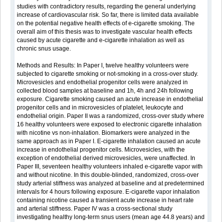
studies with contradictory results, regarding the general underlying
increase of cardiovascular risk. So far, there is limited data available
on the potential negative health effects of e-cigarette smoking. The
overall aim of this thesis was to investigate vascular health effects
caused by acute cigarette and e-cigarette inhalation as well as
chronic snus usage.
Methods and Results: In Paper I, twelve healthy volunteers were
subjected to cigarette smoking or not-smoking in a cross-over study.
Microvesicles and endothelial progenitor cells were analyzed in
collected blood samples at baseline and 1h, 4h and 24h following
exposure. Cigarette smoking caused an acute increase in endothelial
progenitor cells and in microvesicles of platelet, leukocyte and
endothelial origin. Paper II was a randomized, cross-over study where
16 healthy volunteers were exposed to electronic cigarette inhalation
with nicotine vs non-inhalation. Biomarkers were analyzed in the
same approach as in Paper I. E-cigarette inhalation caused an acute
increase in endothelial progenitor cells. Microvesicles, with the
exception of endothelial derived microvesicles, were unaffected. In
Paper III, seventeen healthy volunteers inhaled e-cigarette vapor with
and without nicotine. In this double-blinded, randomized, cross-over
study arterial stiffness was analyzed at baseline and at predetermined
intervals for 4 hours following exposure. E-cigarette vapor inhalation
containing nicotine caused a transient acute increase in heart rate
and arterial stiffness. Paper IV was a cross-sectional study
investigating healthy long-term snus users (mean age 44.8 years) and