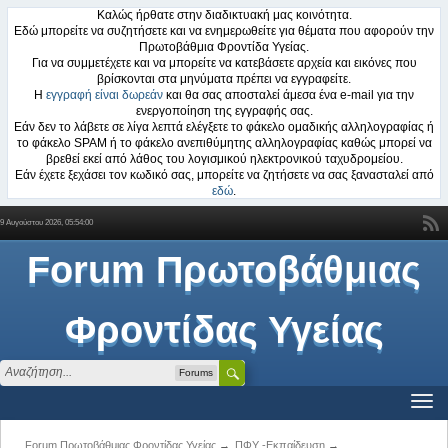
Καλώς ήρθατε στην διαδικτυακή μας κοινότητα.
Εδώ μπορείτε να συζητήσετε και να ενημερωθείτε για θέματα που αφορούν την
Πρωτοβάθμια Φροντίδα Υγείας.
Για να συμμετέχετε και να μπορείτε να κατεβάσετε αρχεία και εικόνες που
βρίσκονται στα μηνύματα πρέπει να εγγραφείτε.
Η
εγγραφή είναι δωρεάν
και θα σας αποσταλεί άμεσα ένα e-mail για την
ενεργοποίηση της εγγραφής σας.
Εάν δεν το λάβετε σε λίγα λεπτά ελέγξετε το φάκελο ομαδικής αλληλογραφίας ή
το φάκελο SPAM ή το φάκελο ανεπιθύμητης αλληλογραφίας καθώς μπορεί να
βρεθεί εκεί από λάθος του λογισμικού ηλεκτρονικού ταχυδρομείου.
Εάν έχετε ξεχάσει τον κωδικό σας, μπορείτε να ζητήσετε να σας ξανασταλεί από
εδώ
.
9 Αυγούστου 2026, 05:54:00
Forum Πρωτοβάθμιας
Φροντίδας Υγείας
Forums
Forum Πρωτοβάθμιας Φροντίδας Υγείας
→
ΠΦΥ -Εκπαίδευση
→