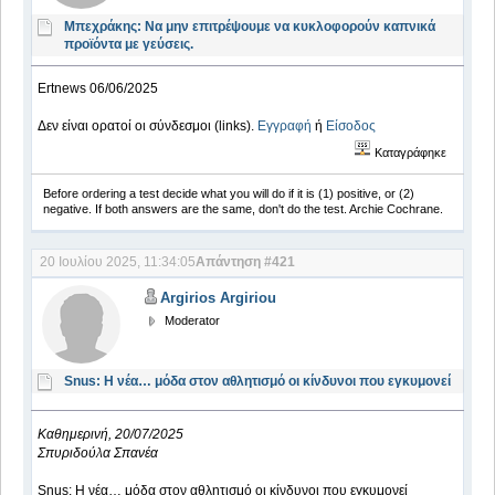
Μπεχράκης: Να μην επιτρέψουμε να κυκλοφορούν καπνικά
προϊόντα με γεύσεις.
Ertnews 06/06/2025
Δεν είναι ορατοί οι σύνδεσμοι (links).
Εγγραφή
ή
Είσοδος
Καταγράφηκε
Before ordering a test decide what you will do if it is (1) positive, or (2)
negative. If both answers are the same, don't do the test. Archie Cochrane.
20 Ιουλίου 2025, 11:34:05
Απάντηση #421
Argirios Argiriou
Moderator
Snus: Η νέα… μόδα στον αθλητισμό οι κίνδυνοι που εγκυμονεί
Καθημερινή, 20/07/2025
Σπυριδούλα Σπανέα
Snus: Η νέα… μόδα στον αθλητισμό οι κίνδυνοι που εγκυμονεί