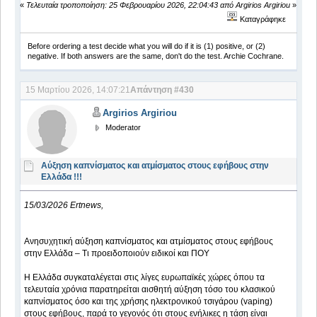
«
Τελευταία τροποποίηση: 25 Φεβρουαρίου 2026, 22:04:43 από Argirios Argiriou
»
Καταγράφηκε
Before ordering a test decide what you will do if it is (1) positive, or (2)
negative. If both answers are the same, don't do the test. Archie Cochrane.
15 Μαρτίου 2026, 14:07:21
Απάντηση #430
Argirios Argiriou
Moderator
Αύξηση καπνίσματος και ατμίσματος στους εφήβους στην
Ελλάδα !!!
15/03/2026 Ertnews,
Ανησυχητική αύξηση καπνίσματος και ατμίσματος στους εφήβους
στην Ελλάδα – Τι προειδοποιούν ειδικοί και ΠΟΥ
Η Ελλάδα συγκαταλέγεται στις λίγες ευρωπαϊκές χώρες όπου τα
τελευταία χρόνια παρατηρείται αισθητή αύξηση τόσο του κλασικού
καπνίσματος όσο και της χρήσης ηλεκτρονικού τσιγάρου (vaping)
στους εφήβους, παρά το γεγονός ότι στους ενήλικες η τάση είναι