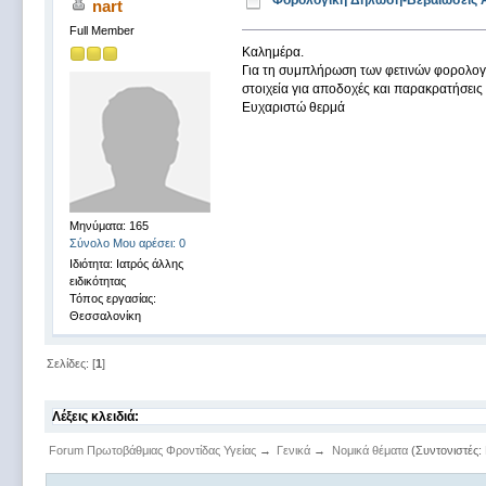
Φορολογική Δήλωση-Βεβαιώσεις
nart
Full Member
Καλημέρα.
Για τη συμπλήρωση των φετινών φορολογ
στοιχεία για αποδοχές και παρακρατήσει
Ευχαριστώ θερμά
Μηνύματα: 165
Σύνολο Μου αρέσει: 0
Ιδιότητα: Ιατρός άλλης
ειδικότητας
Τόπος εργασίας:
Θεσσαλονίκη
Σελίδες: [
1
]
Λέξεις κλειδιά:
Forum Πρωτοβάθμιας Φροντίδας Υγείας
→
Γενικά
→
Νομικά θέματα
(Συντονιστές: