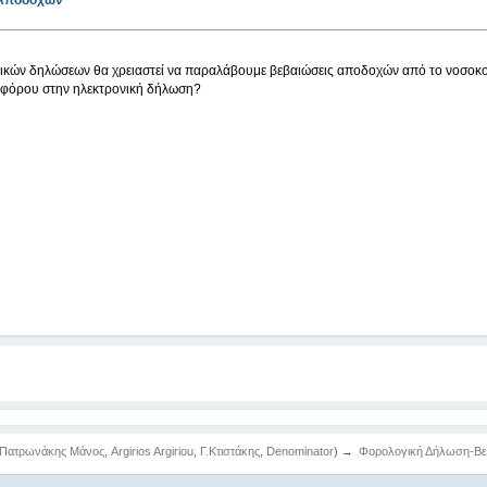
 Αποδοχών
ικών δηλώσεων θα χρειαστεί να παραλάβουμε βεβαιώσεις αποδοχών από το νοσοκ
ς φόρου στην ηλεκτρονική δήλωση?
Πατρωνάκης Μάνος
,
Argirios Argiriou
,
Γ.Κτιστάκης
,
Denominator
) →
Φορολογική Δήλωση-Βε