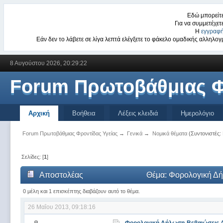
Εδώ μπορείτε
Για να συμμετέχετ
Η
εγγραφή
Εάν δεν το λάβετε σε λίγα λεπτά ελέγξετε το φάκελο ομαδικής αλληλ
8 Αυγούστου 2026, 20:29:22
Forum Πρωτοβάθμιας Φ
Αρχική
Βοήθεια
Λέξεις κλειδιά
Ημερολόγιο
Forum Πρωτοβάθμιας Φροντίδας Υγείας
→
Γενικά
→
Νομικά θέματα
(Συντονιστές:
Σελίδες: [
1
]
Αποστολέας
Θέμα: Φορολογική Δ
0 μέλη και 1 επισκέπτης διαβάζουν αυτό το θέμα.
26 Μαΐου 2013, 09:18:16