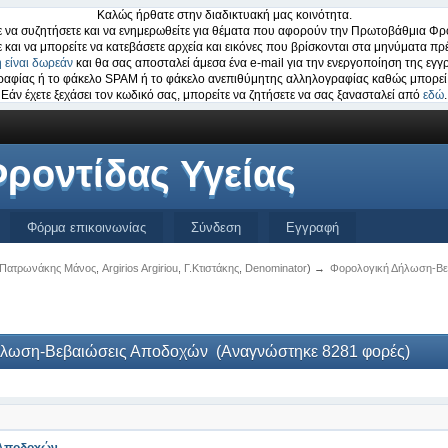
Καλώς ήρθατε στην διαδικτυακή μας κοινότητα.
 να συζητήσετε και να ενημερωθείτε για θέματα που αφορούν την Πρωτοβάθμια Φρο
ε και να μπορείτε να κατεβάσετε αρχεία και εικόνες που βρίσκονται στα μηνύματα πρέ
 είναι δωρεάν
και θα σας αποσταλεί άμεσα ένα e-mail για την ενεργοποίηση της εγγ
ογραφίας ή το φάκελο SPAM ή το φάκελο ανεπιθύμητης αλληλογραφίας καθώς μπορεί 
Εάν έχετε ξεχάσει τον κωδικό σας, μπορείτε να ζητήσετε να σας ξανασταλεί από
εδώ
.
ροντίδας Υγείας
Φόρμα επικοινωνίας
Σύνδεση
Εγγραφή
Πατρωνάκης Μάνος
,
Argirios Argiriou
,
Γ.Κτιστάκης
,
Denominator
) →
Φορολογική Δήλωση-Βε
ήλωση-Βεβαιώσεις Αποδοχών (Αναγνώστηκε 8281 φορές)