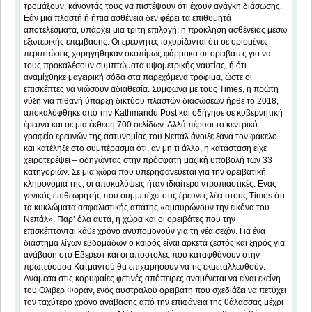
τρομάξουν, κάνοντάς τους να πιστέψουν ότι έχουν ανάγκη διάσωσης.
Εάν μια πλαστή ή ήπια ασθένεια δεν φέρει τα επιθυμητά
αποτελέσματα, υπάρχει μια τρίτη επιλογή: η πρόκληση ασθένειας μέσω
εξωτερικής επέμβασης. Οι ερευνητές ισχυρίζονται ότι σε ορισμένες
περιπτώσεις χορηγήθηκαν σκοπίμως φάρμακα σε ορειβάτες για να
τους προκαλέσουν συμπτώματα υψομετρικής ναυτίας, ή ότι
αναμίχθηκε μαγειρική σόδα στα παρεχόμενα τρόφιμα, ώστε οι
επισκέπτες να νιώσουν αδιαθεσία. Σύμφωνα με τους Times, η πρώτη
νύξη για πιθανή ύπαρξη δικτύου πλαστών διασώσεων ήρθε το 2018,
αποκαλύφθηκε από την Kathmandu Post και οδήγησε σε κυβερνητική
έρευνα και σε μια έκθεση 700 σελίδων. Αλλά πέρυσι το κεντρικό
γραφείο ερευνών της αστυνομίας του Νεπάλ άνοιξε ξανά τον φάκελο
και κατέληξε στο συμπέρασμα ότι, αν μη τι άλλο, η κατάσταση είχε
χειροτερέψει – οδηγώντας στην πρόσφατη μαζική υποβολή των 33
κατηγοριών. Σε μια χώρα που υπερηφανεύεται για την ορειβατική
κληρονομιά της, οι αποκαλύψεις ήταν ιδιαίτερα ντροπιαστικές. Ενας
γενικός επιθεωρητής που συμμετέχει στις έρευνες λέει στους Times ότι
τα κυκλώματα ασφαλιστικής απάτης «αμαυρώνουν την εικόνα του
Νεπάλ». Παρ’ όλα αυτά, η χώρα και οι ορειβάτες που την
επισκέπτονται κάθε χρόνο ανυπομονούν για τη νέα σεζόν. Για ένα
διάστημα λίγων εβδομάδων ο καιρός είναι αρκετά ζεστός και ξηρός για
ανάβαση στο Εβερεστ και οι αποστολές που καταφθάνουν στην
πρωτεύουσα Κατμαντού θα επιχειρήσουν να τις εκμεταλλευθούν.
Ανάμεσα στις κορυφαίες φετινές απόπειρες αναμένεται να είναι εκείνη
του Ολιβερ Φοράν, ενός αυστραλού ορειβάτη που σχεδιάζει να πετύχει
τον ταχύτερο χρόνο ανάβασης από την επιφάνεια της θάλασσας μέχρι