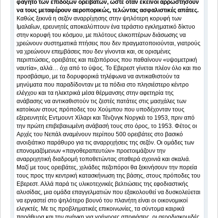
φαγητό των επίδοξων ορειβατών, ώστε όταν εκείνοι αρρωστήσουν
να τους μεταφέρουν αεροπορικώς, τελώντας ασφαλιστικές απάτες.
Καθώς ξεκινά η σεζόν αναρρίχησης στην ψηλότερη κορυφή των
Ιμαλαΐων, ερευνητές αποκαλύπτουν ένα τεράστιο εγκληματικό δίκτυο
στην κορυφή του κόσμου, με πιλότους ελικοπτέρων διάσωσης να
χρεώνουν συστηματικά πτήσεις που δεν πραγματοποιούνται, γιατρούς
να χρεώνουν επεμβάσεις που δεν γίνονται και, σε ορισμένες
περιπτώσεις, ορειβάτες και πεζοπόρους που παθαίνουν «υψομετρική
ναυτία», αλλά… όχι από το ύψος. Το Εβερεστ γίνεται πλέον όλο και πιο
προσβάσιμο, με τα δορυφορικά τηλέφωνα να αντικαθιστούν τα
μηνύματα που παραδίδονταν με τα πόδια στο πλησιέστερο κέντρο
ελέγχου και τα ηλεκτρικά μέσα θέρμανσης στην αφετηρία της
ανάβασης να αντικαθιστούν τις ζεστές πατάτες στις μασχάλες των
κατοίκων στους πρόποδες του Χούμπου που υποδέχονταν τους
εξερευνητές Εντμουντ Χίλαρι και Τένζινγκ Νοργκέι το 1953, πριν από
την πρώτη επιβεβαιωμένη ανάβασή τους στο όρος, το 1953. Φέτος οι
Αρχές του Νεπάλ αναμένουν περίπου 500 ορειβάτες στο βασικό
ανοιξιάτικο παράθυρο για τις αναρριχήσεις της σεζόν. Οι ομάδες των
επονομαζόμενων «παγοθεραπευτών» προετοιμάζουν την
αναρριχητική διαδρομή τοποθετώντας σταθερά σχοινιά και σκαλιά.
Μαζί με τους ορειβάτες, χιλιάδες πεζοπόροι θα ξεκινήσουν την πορεία
τους προς την κεντρική κατασκήνωση της βάσης, στους πρόποδες του
Εβερεστ. Αλλά παρά τις υλικοτεχνικές βελτιώσεις της εφοδιαστικής
αλυσίδας, μια ομάδα επαγγελματιών που εξακολουθεί να δυσκολεύεται
να εργαστεί στο ψηλότερο βουνό του πλανήτη είναι οι οικονομικοί
ελεγκτές. Με τις προβληματικές επικοινωνίες, τα σύντομα καιρικά
παράθυρα και την ανάγκη για γρήγορες αποφάσεις, οι αεροδιακομιδές