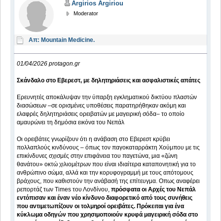
Argirios Argiriou
Moderator
Απ: Mountain Medicine.
01/04/2026 protagon.gr
Σκάνδαλο στο Εβερεστ, με δηλητηριάσεις και ασφαλιστικές απάτες
Ερευνητές αποκάλυψαν την ύπαρξη εγκληματικού δικτύου πλαστών
διασώσεων –σε ορισμένες υποθέσεις παρατηρήθηκαν ακόμη και
ελαφρές δηλητηριάσεις ορειβατών με μαγειρική σόδα– το οποίο
αμαυρώνει τη δημόσια εικόνα του Νεπάλ
Οι ορειβάτες γνωρίζουν ότι η ανάβαση στο Εβερεστ κρύβει
πολλαπλούς κινδύνους – όπως τον παγοκαταρράκτη Χούμπου με τις
επικίνδυνες σχισμές στην επιφάνεια του παγετώνα, μια «ζώνη
θανάτου» οκτώ χιλιομέτρων που είναι ιδιαίτερα καταπονητική για το
ανθρώπινο σώμα, αλλά και την κορυφογραμμή με τους απότομους
βράχους, που καθιστούν την ανάβασή της επίτευγμα. Οπως αναφέρει
ρεπορτάζ των Times του Λονδίνου,
πρόσφατα οι Αρχές του Νεπάλ
εντόπισαν και έναν νέο κίνδυνο διαφορετικό από τους συνήθεις
που αντιμετωπίζουν οι τολμηροί ορειβάτες. Πρόκειται για ένα
κύκλωμα οδηγών που χρησιμοποιούν κρυφά μαγειρική σόδα στο