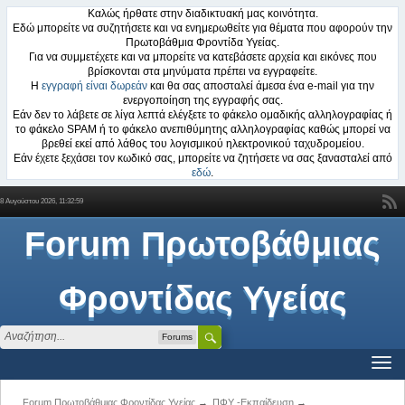
Καλώς ήρθατε στην διαδικτυακή μας κοινότητα.
Εδώ μπορείτε να συζητήσετε και να ενημερωθείτε για θέματα που αφορούν την
Πρωτοβάθμια Φροντίδα Υγείας.
Για να συμμετέχετε και να μπορείτε να κατεβάσετε αρχεία και εικόνες που
βρίσκονται στα μηνύματα πρέπει να εγγραφείτε.
Η
εγγραφή είναι δωρεάν
και θα σας αποσταλεί άμεσα ένα e-mail για την
ενεργοποίηση της εγγραφής σας.
Εάν δεν το λάβετε σε λίγα λεπτά ελέγξετε το φάκελο ομαδικής αλληλογραφίας ή
το φάκελο SPAM ή το φάκελο ανεπιθύμητης αλληλογραφίας καθώς μπορεί να
βρεθεί εκεί από λάθος του λογισμικού ηλεκτρονικού ταχυδρομείου.
Εάν έχετε ξεχάσει τον κωδικό σας, μπορείτε να ζητήσετε να σας ξανασταλεί από
εδώ
.
8 Αυγούστου 2026, 11:32:59
Forum Πρωτοβάθμιας
Φροντίδας Υγείας
Forums
Forum Πρωτοβάθμιας Φροντίδας Υγείας
→
ΠΦΥ -Εκπαίδευση
→