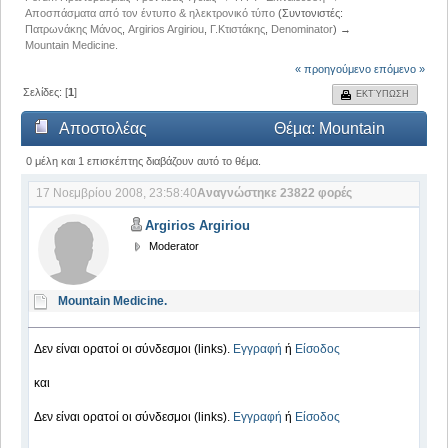
Αποσπάσματα από τον έντυπο & ηλεκτρονικό τύπο
(Συντονιστές:
Πατρωνάκης Μάνος
,
Argirios Argiriou
,
Γ.Κτιστάκης
,
Denominator
) →
Mountain Medicine.
« προηγούμενο
επόμενο »
Σελίδες: [
1
]
ΕΚΤΎΠΩΣΗ
Αποστολέας
Θέμα: Mountain
Medicine. (Αναγνώστηκε 23822 φορές)
0 μέλη και 1 επισκέπτης διαβάζουν αυτό το θέμα.
17 Νοεμβρίου 2008, 23:58:40
Αναγνώστηκε 23822 φορές
Argirios Argiriou
Moderator
Mountain Medicine.
Δεν είναι ορατοί οι σύνδεσμοι (links).
Εγγραφή
ή
Είσοδος
και
Δεν είναι ορατοί οι σύνδεσμοι (links).
Εγγραφή
ή
Είσοδος