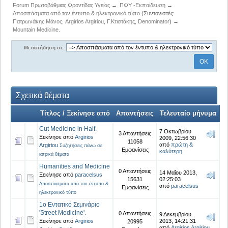
Forum Πρωτοβάθμιας Φροντίδας Υγείας
→
ΠΦΥ -Εκπαίδευση
→
Αποσπάσματα από τον έντυπο & ηλεκτρονικό τύπο
(Συντονιστές:
Πατρωνάκης Μάνος
,
Argirios Argiriou
,
Γ.Κτιστάκης
,
Denominator
) →
Mountain Medicine.
Μεταπήδηση σε:
Σχετικά θέματα
Τίτλος / Ξεκίνησε από
Απαντήσεις
Τελευταίο μήνυμα
Cut Medicine in Half.
7 Οκτωβρίου
3 Απαντήσεις
Ξεκίνησε από
Argirios
2009, 22:56:30
11058
από
πρώτη &
Argiriou
Συζητήσεις πάνω σε
Εμφανίσεις
καλύτερη
ιατρικά θέματα
Humanities and Medicine
0 Απαντήσεις
14 Μαΐου 2013,
Ξεκίνησε από
paracelsus
15631
02:25:03
Αποσπάσματα από τον έντυπο &
από
paracelsus
Εμφανίσεις
ηλεκτρονικό τύπο
1ο Εντατικό Σεμινάριο
'Street Medicine'.
0 Απαντήσεις
9 Δεκεμβρίου
Ξεκίνησε από
Argirios
2013, 14:21:31
20995
από
Argirios Argiriou