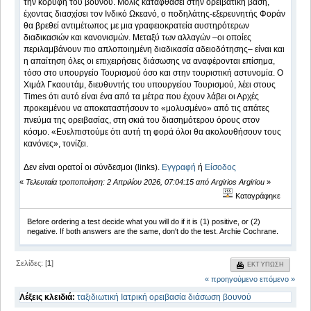
την κορυφή του βουνού. Μόλις καταφθάσει στην ορειβατική βάση,
έχοντας διασχίσει τον Ινδικό Ωκεανό, ο ποδηλάτης-εξερευνητής Φοράν
θα βρεθεί αντιμέτωπος με μια γραφειοκρατεία αυστηρότερων
διαδικασιών και κανονισμών. Μεταξύ των αλλαγών –οι οποίες
περιλαμβάνουν πιο απλοποιημένη διαδικασία αδειοδότησης– είναι και
η απαίτηση όλες οι επιχειρήσεις διάσωσης να αναφέρονται επίσημα,
τόσο στο υπουργείο Τουρισμού όσο και στην τουριστική αστυνομία. Ο
Χιμάλ Γκαουτάμ, διευθυντής του υπουργείου Τουρισμού, λέει στους
Times ότι αυτό είναι ένα από τα μέτρα που έχουν λάβει οι Αρχές
προκειμένου να αποκαταστήσουν το «μολυσμένο» από τις απάτες
πνεύμα της ορειβασίας, στη σκιά του διασημότερου όρους στον
κόσμο. «Ευελπιστούμε ότι αυτή τη φορά όλοι θα ακολουθήσουν τους
κανόνες», τονίζει.
Δεν είναι ορατοί οι σύνδεσμοι (links).
Εγγραφή
ή
Είσοδος
«
Τελευταία τροποποίηση: 2 Απριλίου 2026, 07:04:15 από Argirios Argiriou
»
Καταγράφηκε
Before ordering a test decide what you will do if it is (1) positive, or (2)
negative. If both answers are the same, don't do the test. Archie Cochrane.
Σελίδες: [
1
]
ΕΚΤΎΠΩΣΗ
« προηγούμενο
επόμενο »
Λέξεις κλειδιά:
ταξιδιωτική
Ιατρική
ορειβασία
διάσωση
βουνού