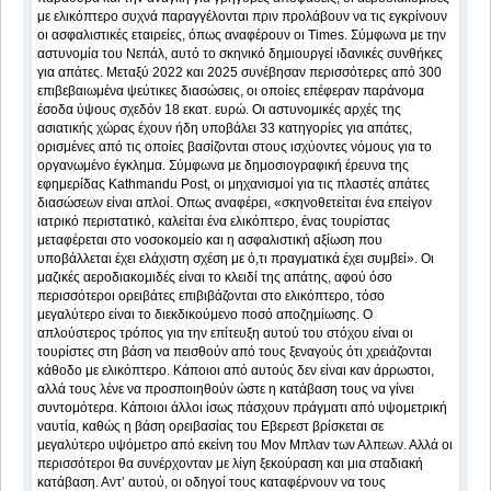
με ελικόπτερο συχνά παραγγέλονται πριν προλάβουν να τις εγκρίνουν
οι ασφαλιστικές εταιρείες, όπως αναφέρουν οι Times. Σύμφωνα με την
αστυνομία του Νεπάλ, αυτό το σκηνικό δημιουργεί ιδανικές συνθήκες
για απάτες. Μεταξύ 2022 και 2025 συνέβησαν περισσότερες από 300
επιβεβαιωμένα ψεύτικες διασώσεις, οι οποίες επέφεραν παράνομα
έσοδα ύψους σχεδόν 18 εκατ. ευρώ. Οι αστυνομικές αρχές της
ασιατικής χώρας έχουν ήδη υποβάλει 33 κατηγορίες για απάτες,
ορισμένες από τις οποίες βασίζονται στους ισχύοντες νόμους για το
οργανωμένο έγκλημα. Σύμφωνα με δημοσιογραφική έρευνα της
εφημερίδας Kathmandu Post, οι μηχανισμοί για τις πλαστές απάτες
διασώσεων είναι απλοί. Οπως αναφέρει, «σκηνοθετείται ένα επείγον
ιατρικό περιστατικό, καλείται ένα ελικόπτερο, ένας τουρίστας
μεταφέρεται στο νοσοκομείο και η ασφαλιστική αξίωση που
υποβάλλεται έχει ελάχιστη σχέση με ό,τι πραγματικά έχει συμβεί». Οι
μαζικές αεροδιακομιδές είναι το κλειδί της απάτης, αφού όσο
περισσότεροι ορειβάτες επιβιβάζονται στο ελικόπτερο, τόσο
μεγαλύτερο είναι το διεκδικούμενο ποσό αποζημίωσης. Ο
απλούστερος τρόπος για την επίτευξη αυτού του στόχου είναι οι
τουρίστες στη βάση να πεισθούν από τους ξεναγούς ότι χρειάζονται
κάθοδο με ελικόπτερο. Κάποιοι από αυτούς δεν είναι καν άρρωστοι,
αλλά τους λένε να προσποιηθούν ώστε η κατάβαση τους να γίνει
συντομότερα. Κάποιοι άλλοι ίσως πάσχουν πράγματι από υψομετρική
ναυτία, καθώς η βάση ορειβασίας του Εβερεστ βρίσκεται σε
μεγαλύτερο υψόμετρο από εκείνη του Μον Μπλαν των Αλπεων. Αλλά οι
περισσότεροι θα συνέρχονταν με λίγη ξεκούραση και μια σταδιακή
κατάβαση. Αντ’ αυτού, οι οδηγοί τους καταφέρνουν να τους