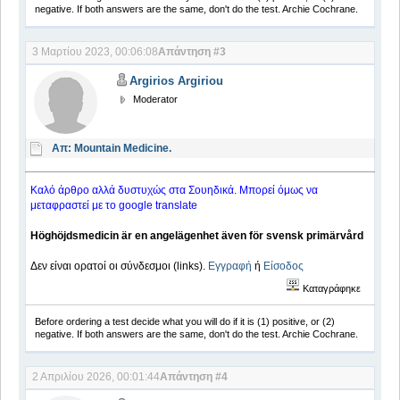
negative. If both answers are the same, don't do the test. Archie Cochrane.
3 Μαρτίου 2023, 00:06:08
Απάντηση #3
Argirios Argiriou
Moderator
Απ: Mountain Medicine.
Καλό άρθρο αλλά δυστυχώς στα Σουηδικά. Μπορεί όμως να
μεταφραστεί με το google translate
Höghöjds­medicin är en angelägenhet även för svensk primärvård
Δεν είναι ορατοί οι σύνδεσμοι (links).
Εγγραφή
ή
Είσοδος
Καταγράφηκε
Before ordering a test decide what you will do if it is (1) positive, or (2)
negative. If both answers are the same, don't do the test. Archie Cochrane.
2 Απριλίου 2026, 00:01:44
Απάντηση #4