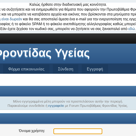
Καλώς ήρθατε στην διαδικτυακή μας κοινότητα.
 να συζητήσετε και να ενημερωθείτε για θέματα που αφορούν την Πρωτοβάθμια Φρο
ε και να μπορείτε να κατεβάσετε αρχεία και εικόνες που βρίσκονται στα μηνύματα πρέ
 είναι δωρεάν
και θα σας αποσταλεί άμεσα ένα e-mail για την ενεργοποίηση της εγγ
ογραφίας ή το φάκελο SPAM ή το φάκελο ανεπιθύμητης αλληλογραφίας καθώς μπορεί 
Εάν έχετε ξεχάσει τον κωδικό σας, μπορείτε να ζητήσετε να σας ξανασταλεί από
εδώ
.
ροντίδας Υγείας
Φόρμα επικοινωνίας
Σύνδεση
Εγγραφή
Μόνο εγγεγραμμένα μέλη μπορούν να προσπελάσουν αυτήν την περιοχή.
Παρακαλούμε συνδεθείτε ή
εγγραφείτε
με Forum Πρωτοβάθμιας Φροντίδας Υγείας.
Όνομα χρήστη: