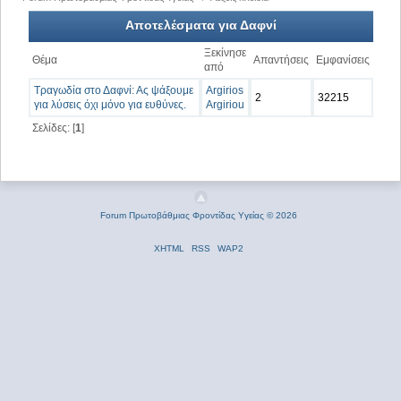
Αποτελέσματα για Δαφνί
Ξεκίνησε
Θέμα
Απαντήσεις
Εμφανίσεις
από
Τραγωδία στο Δαφνί: Ας ψάξουμε
Argirios
2
32215
για λύσεις όχι μόνο για ευθύνες.
Argiriou
Σελίδες: [
1
]
Forum Πρωτοβάθμιας Φροντίδας Υγείας © 2026
XHTML
RSS
WAP2