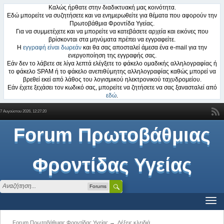
Καλώς ήρθατε στην διαδικτυακή μας κοινότητα.
Εδώ μπορείτε να συζητήσετε και να ενημερωθείτε για θέματα που αφορούν την
Πρωτοβάθμια Φροντίδα Υγείας.
Για να συμμετέχετε και να μπορείτε να κατεβάσετε αρχεία και εικόνες που
βρίσκονται στα μηνύματα πρέπει να εγγραφείτε.
Η
εγγραφή είναι δωρεάν
και θα σας αποσταλεί άμεσα ένα e-mail για την
ενεργοποίηση της εγγραφής σας.
Εάν δεν το λάβετε σε λίγα λεπτά ελέγξετε το φάκελο ομαδικής αλληλογραφίας ή
το φάκελο SPAM ή το φάκελο ανεπιθύμητης αλληλογραφίας καθώς μπορεί να
βρεθεί εκεί από λάθος του λογισμικού ηλεκτρονικού ταχυδρομείου.
Εάν έχετε ξεχάσει τον κωδικό σας, μπορείτε να ζητήσετε να σας ξανασταλεί από
εδώ
.
7 Αυγούστου 2026, 12:27:20
Forum Πρωτοβάθμιας
Φροντίδας Υγείας
Forums
Forum Πρωτοβάθμιας Φροντίδας Υγείας
→
Λέξεις κλειδιά