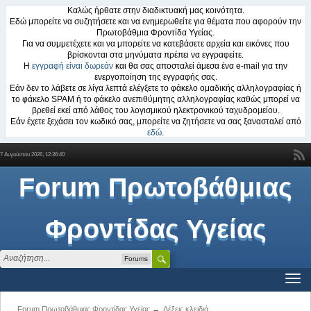
Καλώς ήρθατε στην διαδικτυακή μας κοινότητα.
Εδώ μπορείτε να συζητήσετε και να ενημερωθείτε για θέματα που αφορούν την
Πρωτοβάθμια Φροντίδα Υγείας.
Για να συμμετέχετε και να μπορείτε να κατεβάσετε αρχεία και εικόνες που
βρίσκονται στα μηνύματα πρέπει να εγγραφείτε.
Η
εγγραφή είναι δωρεάν
και θα σας αποσταλεί άμεσα ένα e-mail για την
ενεργοποίηση της εγγραφής σας.
Εάν δεν το λάβετε σε λίγα λεπτά ελέγξετε το φάκελο ομαδικής αλληλογραφίας ή
το φάκελο SPAM ή το φάκελο ανεπιθύμητης αλληλογραφίας καθώς μπορεί να
βρεθεί εκεί από λάθος του λογισμικού ηλεκτρονικού ταχυδρομείου.
Εάν έχετε ξεχάσει τον κωδικό σας, μπορείτε να ζητήσετε να σας ξανασταλεί από
εδώ
.
7 Αυγούστου 2026, 12:36:40
Forum Πρωτοβάθμιας
Φροντίδας Υγείας
Forums
Forum Πρωτοβάθμιας Φροντίδας Υγείας
→
Λέξεις κλειδιά