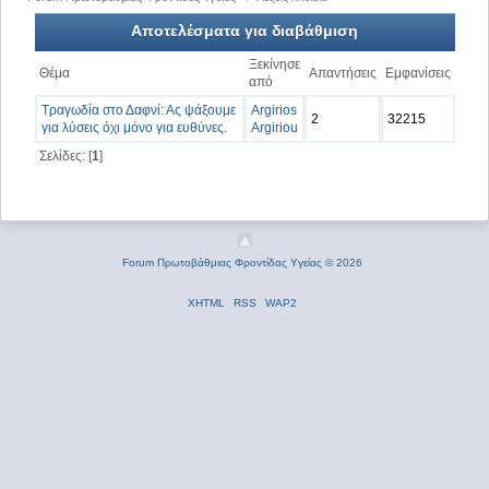
Αποτελέσματα για διαβάθμιση
Ξεκίνησε
Θέμα
Απαντήσεις
Εμφανίσεις
από
Τραγωδία στο Δαφνί: Ας ψάξουμε
Argirios
2
32215
για λύσεις όχι μόνο για ευθύνες.
Argiriou
Σελίδες: [
1
]
Forum Πρωτοβάθμιας Φροντίδας Υγείας © 2026
XHTML
RSS
WAP2