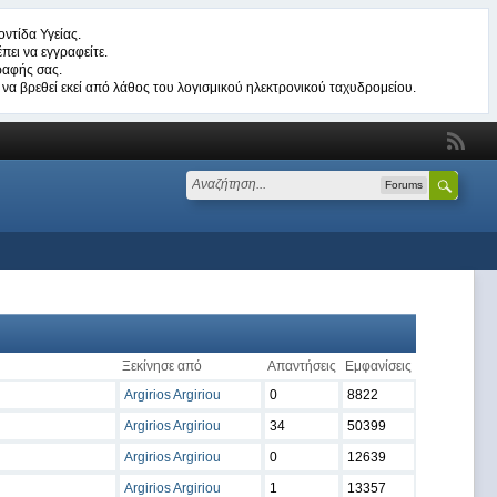
ντίδα Υγείας.
πει να εγγραφείτε.
ραφής σας.
να βρεθεί εκεί από λάθος του λογισμικού ηλεκτρονικού ταχυδρομείου.
Forums
Ξεκίνησε από
Απαντήσεις
Εμφανίσεις
Argirios Argiriou
0
8822
Argirios Argiriou
34
50399
Argirios Argiriou
0
12639
Argirios Argiriou
1
13357