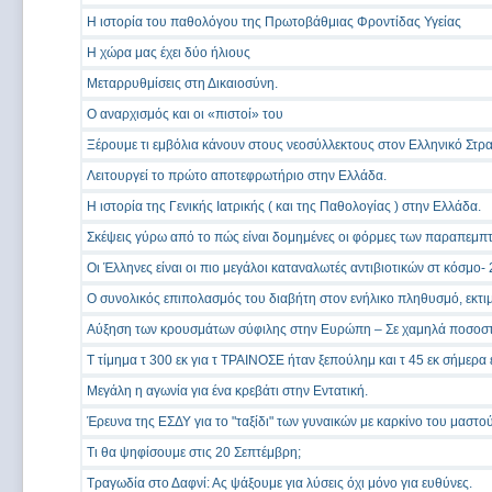
Η ιστορία του παθολόγου της Πρωτοβάθμιας Φροντίδας Υγείας
Η χώρα μας έχει δύο ήλιους
Μεταρρυθμίσεις στη Δικαιοσύνη.
Ο αναρχισμός και οι «πιστοί» του
Ξέρουμε τι εμβόλια κάνουν στους νεοσύλλεκτους στον Ελληνικό Στρα
Λειτουργεί το πρώτο αποτεφρωτήριο στην Ελλάδα.
Η ιστορία της Γενικής Ιατρικής ( και της Παθολογίας ) στην Ελλάδα.
Σκέψεις γύρω από το πώς είναι δομημένες οι φόρμες των παραπεμπ
Οι Έλληνες είναι οι πιο μεγάλοι καταναλωτές αντιβιοτικών στ κόσμο- 
Ο συνολικός επιπολασμός του διαβήτη στον ενήλικο πληθυσμό, εκτι
Αύξηση των κρουσμάτων σύφιλης στην Ευρώπη – Σε χαμηλά ποσοστ
Τ τίμημα τ 300 εκ για τ ΤΡΑΙΝΟΣΕ ήταν ξεπούλημ και τ 45 εκ σήμερα ε
Μεγάλη η αγωνία για ένα κρεβάτι στην Εντατική.
Έρευνα της ΕΣΔΥ για το "ταξίδι" των γυναικών με καρκίνο του μαστού
Τι θα ψηφίσουμε στις 20 Σεπτέμβρη;
Τραγωδία στο Δαφνί: Ας ψάξουμε για λύσεις όχι μόνο για ευθύνες.