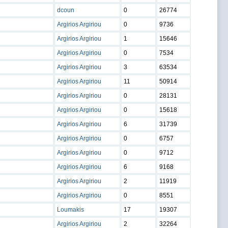
dcoun
0
26774
Argirios Argiriou
0
9736
Argirios Argiriou
1
15646
Argirios Argiriou
0
7534
Argirios Argiriou
3
63534
Argirios Argiriou
11
50914
Argirios Argiriou
0
28131
Argirios Argiriou
0
15618
Argirios Argiriou
6
31739
Argirios Argiriou
0
6757
Argirios Argiriou
0
9712
Argirios Argiriou
6
9168
Argirios Argiriou
2
11919
Argirios Argiriou
0
8551
Loumakis
17
19307
Argirios Argiriou
2
32264