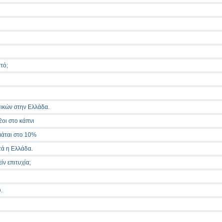
τό;
τικών στην Ελλάδα.
2οι στο κάπνι
μάται στο 10%
ά η Ελλάδα.
ίν επιτυχία;
.