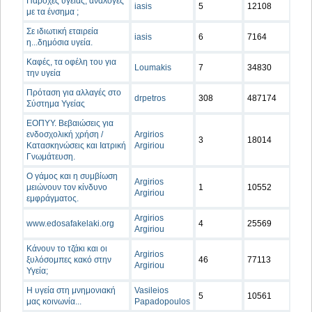
Παροχές υγείας, ανάλογες
iasis
5
12108
με τα ένσημα ;
Σε ιδιωτική εταιρεία
iasis
6
7164
η...δημόσια υγεία.
Καφές, τα οφέλη του για
Loumakis
7
34830
την υγεία
Πρόταση για αλλαγές στο
drpetros
308
487174
Σύστημα Υγείας
ΕΟΠΥΥ. Βεβαιώσεις για
ενδοσχολική χρήση /
Argirios
3
18014
Κατασκηνώσεις και Ιατρική
Argiriou
Γνωμάτευση.
Ο γάμος και η συμβίωση
Argirios
μειώνουν τον κίνδυνο
1
10552
Argiriou
εμφράγματος.
Argirios
www.edosafakelaki.org
4
25569
Argiriou
Κάνουν το τζάκι και οι
Argirios
ξυλόσομπες κακό στην
46
77113
Argiriou
Υγεία;
Η υγεία στη μνημονιακή
Vasileios
5
10561
μας κοινωνία...
Papadopoulos