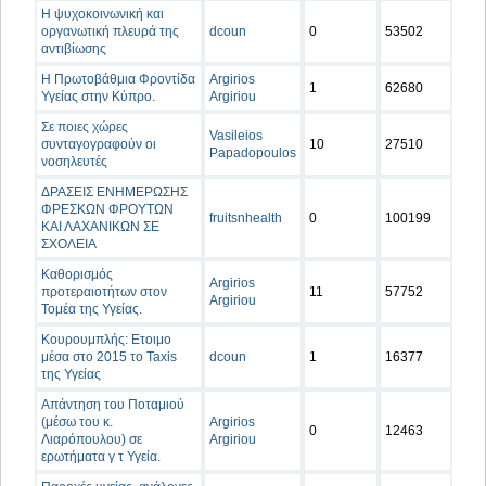
Η ψυχοκοινωνική και
οργανωτική πλευρά της
dcoun
0
53502
αντιβίωσης
Η Πρωτοβάθμια Φροντίδα
Argirios
1
62680
Υγείας στην Κύπρο.
Argiriou
Σε ποιες χώρες
Vasileios
συνταγογραφούν οι
10
27510
Papadopoulos
νοσηλευτές
ΔΡΑΣΕΙΣ ΕΝΗΜΕΡΩΣΗΣ
ΦΡΕΣΚΩΝ ΦΡΟΥΤΩΝ
fruitsnhealth
0
100199
ΚΑΙ ΛΑΧΑΝΙΚΩΝ ΣΕ
ΣΧΟΛΕΙΑ
Καθορισμός
Argirios
προτεραιοτήτων στον
11
57752
Argiriou
Τομέα της Υγείας.
Κουρουμπλής: Ετοιμο
μέσα στο 2015 το Taxis
dcoun
1
16377
της Υγείας
Απάντηση του Ποταμιού
(μέσω του κ.
Argirios
0
12463
Λιαρόπουλου) σε
Argiriou
ερωτήματα γ τ Υγεία.