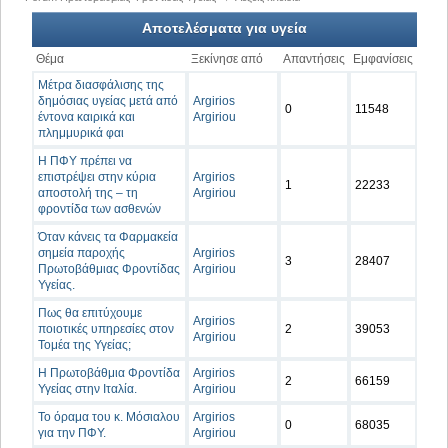
Αποτελέσματα για υγεία
Θέμα
Ξεκίνησε από
Απαντήσεις
Εμφανίσεις
Μέτρα διασφάλισης της
δημόσιας υγείας μετά από
Argirios
0
11548
έντονα καιρικά και
Argiriou
πλημμυρικά φαι
Η ΠΦΥ πρέπει να
επιστρέψει στην κύρια
Argirios
1
22233
αποστολή της – τη
Argiriou
φροντίδα των ασθενών
Όταν κάνεις τα Φαρμακεία
σημεία παροχής
Argirios
3
28407
Πρωτοβάθμιας Φροντίδας
Argiriou
Υγείας.
Πως θα επιτύχουμε
Argirios
ποιοτικές υπηρεσίες στον
2
39053
Argiriou
Τομέα της Υγείας;
Η Πρωτοβάθμια Φροντίδα
Argirios
2
66159
Υγείας στην Ιταλία.
Argiriou
Το όραμα του κ. Μόσιαλου
Argirios
0
68035
για την ΠΦΥ.
Argiriou