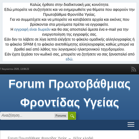
Καλώς ήρθατε στην διαδικτυακή μας κοινότητα.
Εδώ μπορείτε να συζητήσετε και να ενημερωθείτε για θέματα που αφορούν την
Πρωτοβάθμια Φροντίδα Υγείας.
Για να συμμετέχετε και να μπορείτε να κατεβάσετε αρχεία και εικόνες που
βρίσκονται στα μηνύματα πρέπει να εγγραφείτε.
Η
εγγραφή είναι δωρεάν
και θα σας αποσταλεί άμεσα ένα e-mail για την
ενεργοποίηση της εγγραφής σας.
Εάν δεν το λάβετε σε λίγα λεπτά ελέγξετε το φάκελο ομαδικής αλληλογραφίας ή
το φάκελο SPAM ή το φάκελο ανεπιθύμητης αλληλογραφίας καθώς μπορεί να
βρεθεί εκεί από λάθος του λογισμικού ηλεκτρονικού ταχυδρομείου.
Εάν έχετε ξεχάσει τον κωδικό σας, μπορείτε να ζητήσετε να σας ξανασταλεί από
εδώ
.
7 Αυγούστου 2026, 13:08:23
Forum Πρωτοβάθμιας
Φροντίδας Υγείας
Forums
Forum Πρωτοβάθμιας Φροντίδας Υγείας
→
Λέξεις κλειδιά