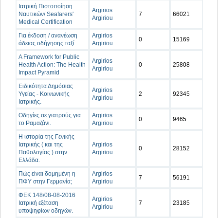
Ιατρική Πιστοποίηση
Argirios
Ναυτικών/ Seafarers'
7
66021
Argiriou
Medical Certification
Για έκδοση / ανανέωση
Argirios
0
15169
άδειας οδήγησης ταξί.
Argiriou
A Framework for Public
Argirios
Health Action: The Health
0
25808
Argiriou
Impact Pyramid
Ειδικότητα Δημόσιας
Argirios
Υγείας - Κοινωνικής
2
92345
Argiriou
Ιατρικής.
Οδηγίες σε γιατρούς για
Argirios
0
9465
το Ραμαζάνι.
Argiriou
Η ιστορία της Γενικής
Ιατρικής ( και της
Argirios
0
28152
Παθολογίας ) στην
Argiriou
Ελλάδα.
Πώς είναι δομημένη η
Argirios
7
56191
ΠΦΥ στην Γερμανία;
Argiriou
ΦΕΚ 148/08-08-2016
Argirios
Ιατρική εξέταση
7
23185
Argiriou
υποψηφίων οδηγών.