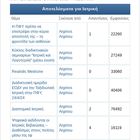
Αποτελέσματα για Ιατρική
Θέμα
Ξεκίνησε από
Απαντήσεις
Εμφανίσεις
Η ΠΦΥ πρέπει να
επιστρέψει στην κύρια
Argirios
1
22260
αποστολή της – τη
Argiriou
φροντίδα των ασθενών
Κύκλος διαδικτυακών
Argirios
σεμιναρίων "Ιατρική και
0
27249
Argiriou
Λογοτεχνία" (μέσω zoom)
Argirios
Realistic Medicine
0
33060
Argiriou
Διαδικτυακή ημερίδα
ΕΟΔΥ για την Ταξιδιωτική
Argirios
0
40406
Ιατρική στην ΠΦΥ,
Argiriou
24/4/24
Argirios
Διαστημική Ιατρική.
2
76492
Argiriou
Ψηφιακά εκδίδονται οι
Ιατρικές Βεβαιώσεις –
Argirios
4
16119
Διαθέσιμες στους πολίτες
Argiriou
μέσω της εφ