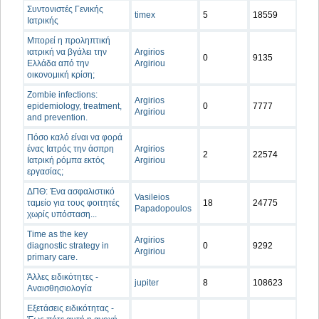
Συντονιστές Γενικής
timex
5
18559
Ιατρικής
Μπορεί η προληπτική
ιατρική να βγάλει την
Argirios
0
9135
Ελλάδα από την
Argiriou
οικονομική κρίση;
Zombie infections:
Argirios
epidemiology, treatment,
0
7777
Argiriou
and prevention.
Πόσο καλό είναι να φορά
ένας Ιατρός την άσπρη
Argirios
2
22574
Ιατρική ρόμπα εκτός
Argiriou
εργασίας;
ΔΠΘ: Ένα ασφαλιστικό
Vasileios
ταμείο για τους φοιτητές
18
24775
Papadopoulos
χωρίς υπόσταση...
Time as the key
Argirios
diagnostic strategy in
0
9292
Argiriou
primary care.
Άλλες ειδικότητες -
jupiter
8
108623
Αναισθησιολογία
Εξετάσεις ειδικότητας -