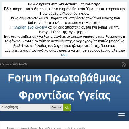
Καλώς ήρθατε στην διαδικτυακή μας κοινότητα.
Εδώ μπορείτε να συζητήσετε και να ενημερωθείτε για θέματα που αφορούν την
Πρωτοβάθμια Φροντίδα Υγείας.
Για να συμμετέχετε και να μπορείτε να κατεβάσετε αρχεία και εικόνες που
βρίσκονται στα μηνύματα πρέπει να εγγραφείτε.
Η
εγγραφή είναι δωρεάν
και θα σας αποσταλεί άμεσα ένα e-mail για την
ενεργοποίηση της εγγραφής σας.
Εάν δεν το λάβετε σε λίγα λεπτά ελέγξετε το φάκελο ομαδικής αλληλογραφίας ή
το φάκελο SPAM ή το φάκελο ανεπιθύμητης αλληλογραφίας καθώς μπορεί να
βρεθεί εκεί από λάθος του λογισμικού ηλεκτρονικού ταχυδρομείου.
Εάν έχετε ξεχάσει τον κωδικό σας, μπορείτε να ζητήσετε να σας ξανασταλεί από
εδώ
.
9 Αυγούστου 2026, 12:55:06
Forum Πρωτοβάθμιας
Φροντίδας Υγείας
Forums
Forum Πρωτοβάθμιας Φροντίδας Υγείας
→
Λέξεις κλειδιά