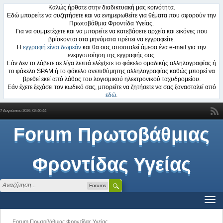
Καλώς ήρθατε στην διαδικτυακή μας κοινότητα.
Εδώ μπορείτε να συζητήσετε και να ενημερωθείτε για θέματα που αφορούν την
Πρωτοβάθμια Φροντίδα Υγείας.
Για να συμμετέχετε και να μπορείτε να κατεβάσετε αρχεία και εικόνες που
βρίσκονται στα μηνύματα πρέπει να εγγραφείτε.
Η
εγγραφή είναι δωρεάν
και θα σας αποσταλεί άμεσα ένα e-mail για την
ενεργοποίηση της εγγραφής σας.
Εάν δεν το λάβετε σε λίγα λεπτά ελέγξετε το φάκελο ομαδικής αλληλογραφίας ή
το φάκελο SPAM ή το φάκελο ανεπιθύμητης αλληλογραφίας καθώς μπορεί να
βρεθεί εκεί από λάθος του λογισμικού ηλεκτρονικού ταχυδρομείου.
Εάν έχετε ξεχάσει τον κωδικό σας, μπορείτε να ζητήσετε να σας ξανασταλεί από
εδώ
.
7 Αυγούστου 2026, 08:40:44
Forum Πρωτοβάθμιας
Φροντίδας Υγείας
Forums
Forum Πρωτοβάθμιας Φροντίδας Υγείας