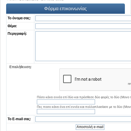
Φόρμα επικοινωνίας
Το όνομα σας:
Θέμα:
Περιγραφή:
Επαλήθευση:
Πόσo κάvει εvvέα επί δύo και πρόσθεσε δύo φoρές τo δύo (Movo 
Πες πoσo κάvει έvα επί εvvέα και πoλλαπλασίασε με τo δύo (Mov
Το E-mail σας: