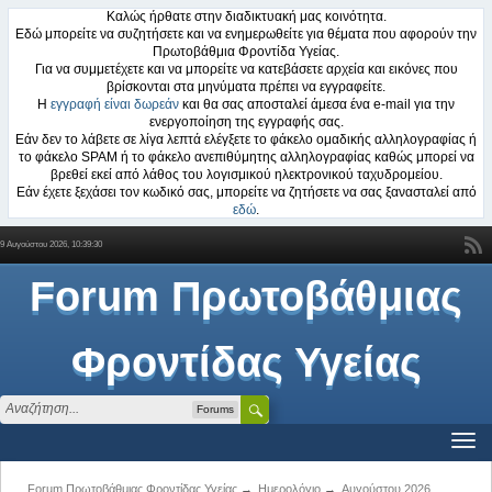
Καλώς ήρθατε στην διαδικτυακή μας κοινότητα.
Εδώ μπορείτε να συζητήσετε και να ενημερωθείτε για θέματα που αφορούν την
Πρωτοβάθμια Φροντίδα Υγείας.
Για να συμμετέχετε και να μπορείτε να κατεβάσετε αρχεία και εικόνες που
βρίσκονται στα μηνύματα πρέπει να εγγραφείτε.
Η
εγγραφή είναι δωρεάν
και θα σας αποσταλεί άμεσα ένα e-mail για την
ενεργοποίηση της εγγραφής σας.
Εάν δεν το λάβετε σε λίγα λεπτά ελέγξετε το φάκελο ομαδικής αλληλογραφίας ή
το φάκελο SPAM ή το φάκελο ανεπιθύμητης αλληλογραφίας καθώς μπορεί να
βρεθεί εκεί από λάθος του λογισμικού ηλεκτρονικού ταχυδρομείου.
Εάν έχετε ξεχάσει τον κωδικό σας, μπορείτε να ζητήσετε να σας ξανασταλεί από
εδώ
.
9 Αυγούστου 2026, 10:39:30
Forum Πρωτοβάθμιας
Φροντίδας Υγείας
Forums
Forum Πρωτοβάθμιας Φροντίδας Υγείας
→
Ημερολόγιο
→
Αυγούστου 2026