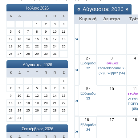
Ιούλιος 2026
«
Αύγουστος 2026
»
Κ
Δ
Τ
Τ
Π
Π
Σ
Κυριακή
Δευτέρα
Τρί
1
2
3
4
5
6
7
8
9
10
11
»
12
13
14
15
16
17
18
19
20
21
22
23
24
25
26
27
28
29
30
31
2
3
4
-
Εβδομάδα
Γενέθλια:
Αύγουστος 2026
32
chrisoklahoma166
»
Κ
Δ
Τ
Τ
Π
Π
Σ
(58)
,
Skipper (56)
1
9
2
3
4
5
6
7
8
-
10
11
Εβδομάδα
Γενέθλ
9
10
11
12
13
14
15
33
ΔΟΥΒ
»
16
17
18
19
20
21
22
ΓΙΩΡΓ
(68)
23
24
25
26
27
28
29
30
31
16
17
18
-
Εβδομάδα
Σεπτέμβριος 2026
34
»
Κ
Δ
Τ
Τ
Π
Π
Σ