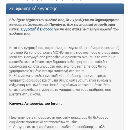
Συμφωνητικό εγγραφής
Εάν έχετε ξεχάσει τον κωδικό σας, δεν χρειάζεται να δημιουργήσετε
καινούργιο λογαριασμό. Πηγαίνετε Δεν είναι ορατοί οι σύνδεσμοι
(links).
Εγγραφή
ή
Είσοδος
για να σας σταλεί e-mail για αλλαγή του
κωδικού σας.
Κατά την έγγραφή σας παραπάνω, επιλέγετε κάποιο όνομα (username)
το οποίο θα χρησιμοποιείτε ΜΟΝΟ για την εισαγωγή σας στο σύστημα.
Μετά την εισαγωγή σας μπορείτε να ορίσετε το όνομα με το οποίο θα
εμφανίζεστε στο forum στην δημόσια συζήτηση και το οποίο θα
εμφανίζεται και στα μηνύματα σας, ενώ το username σας θα το
χρησιμοποιείτε μόνο για την εισαγωγή στο forum.
Καλό είναι να επιλέξετε ένα κωδικό πρόσβασης που να περιέχει
γράμματα, αριθμούς και σημεία στίξης ώστε να μην είναι εύκολη η
ανίχνευση του, αλλά που είναι όμως εύκολο να τον θυμάστε. Στην
οπτική επαλήθευση, γράφετε τα γράμματα και τους αριθμούς που
βλέπετε στην εικόνα.
Κανόνες Λειτουργίας του forum:
Πριν ξεκινήσετε τη συμμετοχή σας στην παρέα μας θα θέλαμε να
διαβάσετε προσεκτικά τα παρακάτω σημεία:
• Απαγορεύεται η χορήγηση του κωδικού πρόσβασης σε άλλο