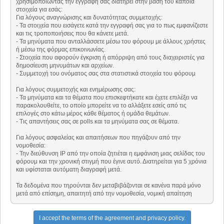
χρησιμοποιώντας την εγγραφή σας διατηρεί στην βάση του κάποια
στοιχεία για εσάς:
Για λόγους αναγνώρισης και δυνατότητας συμμετοχής:
- Τα στοιχεία που εισάγετε κατά την εγγραφή σας για το πως εμφανίζεστε
και τις τροποποιήσεις που θα κάνετε μετά.
- Τα μηνύματα που ανταλλάσσετε μέσω του φόρουμ με άλλους χρήστες
ή μέσω της φόρμας επικοινωνίας.
- Στοιχεία που αφορούν έγκριση ή απόρριψη από τους διαχειριστές για
δημοσίευση μηνυμάτων και αρχείων.
- Συμμετοχή του ονόματος σας στα στατιστικά στοιχεία του φόρουμ
Για λόγους συμμετοχής και ενημέρωσης σας:
- Τα μηνύματα και τα θέματα που επισκεφτήκατε και έχετε επιλέξει να
παρακολουθείτε, το οποίο μπορείτε να το αλλάξετε εσείς από τις
επιλογές στο κάτω μέρος κάθε θέματος ή ομάδα θεμάτων.
- Τις απαντήσεις σας σε polls και τα μηνύματα σας σε θέματα.
Για λόγους ασφαλείας και απαιτήσεων που πηγάζουν από την
νομοθεσία:
- Την διεύθυνση ΙΡ από την οποία ζητιέται η εμφάνιση μιας σελίδας του
φόρουμ και την χρονική στιγμή που έγινε αυτό. Διατηρείται για 5 χρόνια
και υφίσταται αυτόματη διαγραφή μετά.
Τα δεδομένα που τηρούνται δεν μεταβιβάζονται σε κανένα παρά μόνο
μετά από επίσημη, απαιτητή από την νομοθεσία, νομική απαίτηση