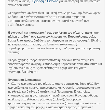
σύνδεσμοι (links).
Εγγραφή
ή
Είσοδος
για να επιστρέψετε στη κεντρική
σελίδα του forum.
Οι παραπάνω κανόνες είναι μια μικρή περίληψη των κυριότερων Όρων
Χρήσης και Κανόνων Λειτουργίας του forum στο pfy.gr που
θεσπίστηκαν ώστε να διασφαλίσουν την ομαλή διεξαγωγή των
συζητήσεων σε αυτό.
Η εγγραφή και η συμμετοχή σας στο forum του pfy.gr σημαίνει την
πλήρη αποδοχή των κανόνων λειτουργίας. Παρακαλούμε, μόλις
βρείτε λίγο χρόνο, διαβάστε το πλήρες κείμενο με προσοχή.
Ελέγξτε
τις επιμέρους κατηγορίες του forum για τυχόν ύπαρξη
συμπληρωματικών κανόνων λειτουργίας ή οδηγιών για την συμμετοχή
σε αυτές.
Οι όροι χρήσης μπορούν να τροποποιηθούν ανά πάσα στιγμή και
εφόσον παραστεί ανάγκη με παράλληλη δημοσίευσή τους στο forum και
ισχύουν για όλους τους επισκέπτες του pfy.gr, όσο και για τα
εγγεγραμμένα μέλη του.
Πνευματικά Δικαιώματα
• Όλο το περιεχόμενο του pfy.gr, το οποίο συμπεριλαμβάνει αλλά δεν
περιορίζεται, σε κείμενα, περιεχόμενα, και γραφικά, προστατεύεται από
τις εθνικές και διεθνείς διατάξεις περί Πνευματικής Ιδιοκτησίας.
• Απαγορεύεται η αναπαραγωγή, αναδημοσίευση, διανομή, έκδοση,
εκτέλεση, μεταγλώττιση, φόρτωση (upload), διαμόρφωση,
τροποποίηση, δημιουργία αντιγράφων site (mirroring) των σελίδων του
pfy.gr ή εκπομπή του pfy.gr, με οποιονδήποτε τρόπο, τμηματικά ή