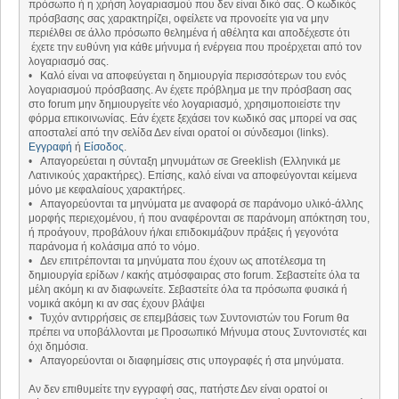
πρόσωπο ή η χρήση λογαριασμού που δεν είναι δικό σας. Ο κωδικός
πρόσβασης σας χαρακτηρίζει, οφείλετε να προνοείτε για να μην
περιέλθει σε άλλο πρόσωπο θελημένα ή αθέλητα και αποδέχεστε ότι
έχετε την ευθύνη για κάθε μήνυμα ή ενέργεια που προέρχεται από τον
λογαριασμό σας.
• Καλό είναι να αποφεύγεται η δημιουργία περισσότερων του ενός
λογαριασμού πρόσβασης. Αν έχετε πρόβλημα με την πρόσβαση σας
στο forum μην δημιουργείτε νέο λογαριασμό, χρησιμοποιείστε την
φόρμα επικοινωνίας. Εάν έχετε ξεχάσει τον κωδικό σας μπορεί να σας
αποσταλεί από την σελίδα Δεν είναι ορατοί οι σύνδεσμοι (links).
Εγγραφή
ή
Είσοδος
.
• Απαγορεύεται η σύνταξη μηνυμάτων σε Greeklish (Ελληνικά με
Λατινικούς χαρακτήρες). Επίσης, καλό είναι να αποφεύγονται κείμενα
μόνο με κεφαλαίους χαρακτήρες.
• Απαγορεύονται τα μηνύματα με αναφορά σε παράνομο υλικό-άλλης
μορφής περιεχομένου, ή που αναφέρονται σε παράνομη απόκτηση του,
ή προάγουν, προβάλουν ή/και επιδοκιμάζουν πράξεις ή γεγονότα
παράνομα ή κολάσιμα από το νόμο.
• Δεν επιτρέπονται τα μηνύματα που έχουν ως αποτέλεσμα τη
δημιουργία ερίδων / κακής ατμόσφαιρας στο forum. Σεβαστείτε όλα τα
μέλη ακόμη κι αν διαφωνείτε. Σεβαστείτε όλα τα πρόσωπα φυσικά ή
νομικά ακόμη κι αν σας έχουν βλάψει
• Τυχόν αντιρρήσεις σε επεμβάσεις των Συντονιστών του Forum θα
πρέπει να υποβάλλονται με Προσωπικό Μήνυμα στους Συντονιστές και
όχι δημόσια.
• Απαγορεύονται οι διαφημίσεις στις υπογραφές ή στα μηνύματα.
Αν δεν επιθυμείτε την εγγραφή σας, πατήστε Δεν είναι ορατοί οι