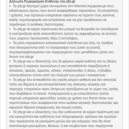
Δήλωση Περιορισμού Ευθύνης του pfy.gr
• Το pfy.gr διατηρεί χώρο συνομιλιών στο Internet σύμφωνα με τους
ειδικότερους όρους που αυτοί αναφέρθηκαν παραπάνω. Οι επισκέπτες
/ χρήστες των σχετικών υπηρεσιών οφείλουν να τηρούν τους κανόνες
καλής συμπεριφοράς και ευπρέπειας και να μην προβαίνουν σε
παράνομες ή ανήθικες διατυπώσεις.
• Το pfy.gr σε καμία περίπτωση δεν μπορεί να θεωρηθεί ότι αποδέχεται
ή ενστερνίζεται κατά οποιονδήποτε τρόπο τις εκφραζόμενες σε αυτούς
τους χώρους προσωπικές ιδέες ή αντιλήψεις.
• Τα μέλη παραμένουν αποκλειστικά υπεύθυνα για όλες τις πράξεις
που διενεργούνται από το λογαριασμό τους (user account),
συμπεριλαμβανομένου του περιεχομένου που μεταδίδουν μέσω του
forum του pfy.gr.
• Το pfy.gr και ο ιδιοκτήτης του δε φέρουν καμία ευθύνη για τις θέσεις
φυσικών ή νομικών προσώπων ή για οποιαδήποτε παρεξήγηση ή
απώλειες, άμεσες, έμμεσες, ειδικές, επακόλουθες ή άλλες, ή βλάβες
οποιουδήποτε τύπου από την πλευρά των μελών / επισκεπτών.
• Το pfy.gr δεν αντικαθιστά την σχέση ιατρού-ασθενή και δεν αποτελεί
τόπο για θέματα ή για αντικατάσταση της άσκησης ιατρικής και
παροχής υπηρεσιών προς άτομα μη σχετιζόμενα με το χώρο της υγείας
που διαβάζουν το forum. Απαγορεύεται η με οποιοδήποτε τρόπο
παροχή υπηρεσιών φροντίδας υγείας με χρήση του forum πλην των
περιπτώσεων που αναφέρονται στον κώδικα ιατρικής δεοντολογίας και
αφορούν θέματα ενημέρωσης και αγωγή υγείας.
• Το pfy.gr και ο ιδιοκτήτης του δεν ευθύνονται σε καμία περίπτωση για
την εγκυρότητα και ορθότητα των πληροφοριών, κρίσεων και σχολίων
που περιέχονται σε μηνύματα μελών και για ενέργειες που θα είναι
αποτέλεσμα μηνυμάτων, θέσεων, ή και συμβουλών που παρέχονται