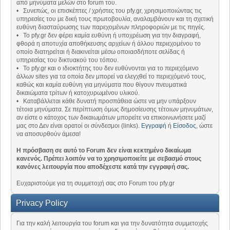
από μηνύματα μελών στο forum του.
• Συνεπώς, οι επισκέπτες / χρήστες του pfy.gr, χρησιμοποιώντας τις
υπηρεσίες του με δική τους πρωτοβουλία, αναλαμβάνουν και τη σχετική
ευθύνη διασταύρωσης των παρεχομένων πληροφοριών με τις πηγές.
• Το pfy.gr δεν φέρει καμία ευθύνη ή υποχρέωση για την διαγραφή,
φθορά η αποτυχία αποθήκευσης αρχείων ή άλλου περιεχομένου το
οποίο διατηρείται ή διακινείται μέσω οποιασδήποτε σελίδας ή
υπηρεσίας του δικτυακού του τόπου.
• Το pfy.gr και ο ιδιοκτήτης του δεν ευθύνονται για το περιεχόμενο
άλλων sites για τα οποία δεν μπορεί να ελεγχθεί το περιεχόμενό τους,
καθώς και καμία ευθύνη για μηνύματα που θίγουν πνευματικά
δικαιώματα τρίτων ή κατοχυρωμένου υλικού.
• Καταβάλλεται κάθε δυνατή προσπάθεια ώστε να μην υπάρξουν
τέτοια μηνύματα. Σε περίπτωση όμως δημοσίευσης τέτοιων μηνυμάτων,
αν είστε ο κάτοχος των δικαιωμάτων μπορείτε να επικοινωνήσετε μαζί
μας στο Δεν είναι ορατοί οι σύνδεσμοι (links).
Εγγραφή
ή
Είσοδος
, ώστε
να αποσυρθούν άμεσα!
Η πρόσβαση σε αυτό το Forum δεν είναι κεκτημένο δικαίωμα
κανενός. Πρέπει λοιπόν να το χρησιμοποιείτε με σεβασμό στους
κανόνες λειτουργία που αποδέχεστε κατά την εγγραφή σας.
Ευχαριστούμε για τη συμμετοχή σας στο Forum του pfy.gr
Privacy Policy
Για την καλή λειτουργία του forum και για την δυνατότητα συμμετοχής