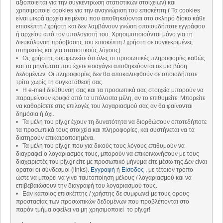
αξιοποιείται για την συγκέντρωση στατιστικών στοιχείων) και
χρησιμοποιεί cookies για την αναγνώριση του επισκέπτη ( Τα cookies
είναι μικρά αρχεία κειμένου που αποθηκεύονται στο σκληρό δίσκο κάθε
επισκέπτη / χρήστη και δεν λαμβάνουν γνώση οποιουδήποτε εγγράφου
ή αρχείου από τον υπολογιστή του. Χρησιμοποιούνται μόνο για τη
διευκόλυνση πρόσβασης του επισκέπτη / χρήστη σε συγκεκριμένες
υπηρεσίες και για στατιστικούς λόγους).
• Ως χρήστης συμφωνείτε ότι όλες οι προσωπικές πληροφορίες καθώς
και τα μηνύματα που έχετε εισαγάγει αποθηκεύονται σε μια βάση
δεδομένων. Οι πληροφορίες δεν θα αποκαλυφθούν σε οποιοδήποτε
τρίτο χωρίς τη συγκατάθεσή σας.
• Η e-mail διεύθυνση σας και τα προσωπικά σας στοιχεία μπορούν να
παραμείνουν κρυφά από τα υπόλοιπα μέλη, αν το επιθυμείτε. Μπορείτε
να καθορίσετε στις επιλογές του λογαριασμού σας αν θα φαίνονται
δημόσια ή όχι.
• Τα μέλη του pfy.gr έχουν τη δυνατότητα να διορθώσουν οποτεδήποτε
τα προσωπικά τους στοιχεία και πληροφορίες, και συστήνεται να τα
διατηρούν επικαιροποιημένα.
• Τα μέλη του pfy.gr, που για δικούς τους λόγους επιθυμούν να
διαγραφεί ο λογαριασμός τους, μπορούν να επικοινωνήσουν με τους
διαχειριστές του pfy.gr είτε με προσωπικό μήνυμα είτε μέσω της Δεν είναι
ορατοί οι σύνδεσμοι (links).
Εγγραφή
ή
Είσοδος
, με τέτοιον τρόπο
ώστε να μπορεί να γίνει ταυτοποίηση μέλους / λογαριασμού και να
επιβεβαιώσουν την διαγραφή του λογαριασμού τους.
• Εάν κάποιος επισκέπτης / χρήστης δε συμφωνεί με τους όρους
προστασίας των προσωπικών δεδομένων που προβλέπονται στο
παρόν τμήμα οφείλει να μη χρησιμοποιεί το pfy.gr!