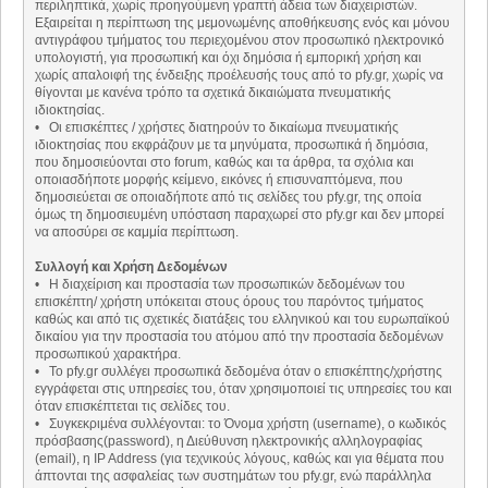
περιληπτικά, χωρίς προηγούμενη γραπτή άδεια των διαχειριστών.
Εξαιρείται η περίπτωση της μεμονωμένης αποθήκευσης ενός και μόνου
αντιγράφου τμήματος του περιεχομένου στον προσωπικό ηλεκτρονικό
υπολογιστή, για προσωπική και όχι δημόσια ή εμπορική χρήση και
χωρίς απαλοιφή της ένδειξης προέλευσής τους από το pfy.gr, χωρίς να
θίγονται με κανένα τρόπο τα σχετικά δικαιώματα πνευματικής
ιδιοκτησίας.
• Οι επισκέπτες / χρήστες διατηρούν το δικαίωμα πνευματικής
ιδιοκτησίας που εκφράζουν με τα μηνύματα, προσωπικά ή δημόσια,
που δημοσιεύονται στο forum, καθώς και τα άρθρα, τα σχόλια και
οποιασδήποτε μορφής κείμενο, εικόνες ή επισυναπτόμενα, που
δημοσιεύεται σε οποιαδήποτε από τις σελίδες του pfy.gr, της οποία
όμως τη δημοσιευμένη υπόσταση παραχωρεί στο pfy.gr και δεν μπορεί
να αποσύρει σε καμμία περίπτωση.
Συλλογή και Χρήση Δεδομένων
• Η διαχείριση και προστασία των προσωπικών δεδομένων του
επισκέπτη/ χρήστη υπόκειται στους όρους του παρόντος τμήματος
καθώς και από τις σχετικές διατάξεις του ελληνικού και του ευρωπαϊκού
δικαίου για την προστασία του ατόμου από την προστασία δεδομένων
προσωπικού χαρακτήρα.
• Το pfy.gr συλλέγει προσωπικά δεδομένα όταν ο επισκέπτης/χρήστης
εγγράφεται στις υπηρεσίες του, όταν χρησιμοποιεί τις υπηρεσίες του και
όταν επισκέπτεται τις σελίδες του.
• Συγκεκριμένα συλλέγονται: το Όνομα χρήστη (username), ο κωδικός
πρόσβασης(password), η Διεύθυνση ηλεκτρονικής αλληλογραφίας
(email), η IP Address (για τεχνικούς λόγους, καθώς και για θέματα που
άπτονται της ασφαλείας των συστημάτων του pfy.gr, ενώ παράλληλα