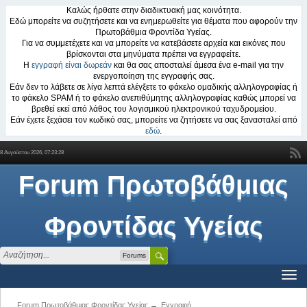
Καλώς ήρθατε στην διαδικτυακή μας κοινότητα.
Εδώ μπορείτε να συζητήσετε και να ενημερωθείτε για θέματα που αφορούν την
Πρωτοβάθμια Φροντίδα Υγείας.
Για να συμμετέχετε και να μπορείτε να κατεβάσετε αρχεία και εικόνες που
βρίσκονται στα μηνύματα πρέπει να εγγραφείτε.
Η
εγγραφή είναι δωρεάν
και θα σας αποσταλεί άμεσα ένα e-mail για την
ενεργοποίηση της εγγραφής σας.
Εάν δεν το λάβετε σε λίγα λεπτά ελέγξετε το φάκελο ομαδικής αλληλογραφίας ή
το φάκελο SPAM ή το φάκελο ανεπιθύμητης αλληλογραφίας καθώς μπορεί να
βρεθεί εκεί από λάθος του λογισμικού ηλεκτρονικού ταχυδρομείου.
Εάν έχετε ξεχάσει τον κωδικό σας, μπορείτε να ζητήσετε να σας ξανασταλεί από
εδώ
.
8 Αυγούστου 2026, 07:23:28
Forum Πρωτοβάθμιας
Φροντίδας Υγείας
Forums
Forum Πρωτοβάθμιας Φροντίδας Υγείας
→
Εγγραφή