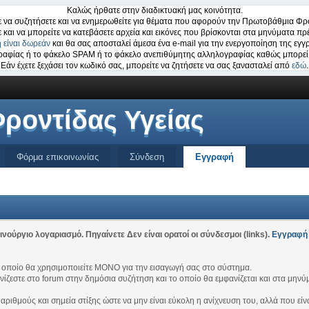
Καλώς ήρθατε στην διαδικτυακή μας κοινότητα.
 να συζητήσετε και να ενημερωθείτε για θέματα που αφορούν την Πρωτοβάθμια Φρο
ε και να μπορείτε να κατεβάσετε αρχεία και εικόνες που βρίσκονται στα μηνύματα πρέ
 είναι δωρεάν
και θα σας αποσταλεί άμεσα ένα e-mail για την ενεργοποίηση της εγγ
ογραφίας ή το φάκελο SPAM ή το φάκελο ανεπιθύμητης αλληλογραφίας καθώς μπορεί 
Εάν έχετε ξεχάσει τον κωδικό σας, μπορείτε να ζητήσετε να σας ξανασταλεί από
εδώ
.
ροντίδας Υγείας
Φόρμα επικοινωνίας
Σύνδεση
Εγγραφή
ινούργιο λογαριασμό. Πηγαίνετε Δεν είναι ορατοί οι σύνδεσμοι (links).
Εγγραφή
 οποίο θα χρησιμοποιείτε ΜΟΝΟ για την εισαγωγή σας στο σύστημα.
νίζεστε στο forum στην δημόσια συζήτηση και το οποίο θα εμφανίζεται και στα μηνύ
 αριθμούς και σημεία στίξης ώστε να μην είναι εύκολη η ανίχνευση του, αλλά που εί