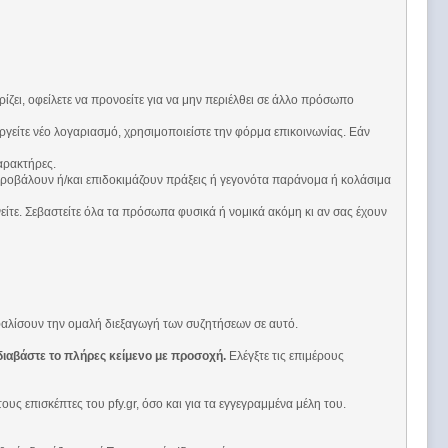
ι, οφείλετε να προνοείτε για να μην περιέλθει σε άλλο πρόσωπο
γείτε νέο λογαριασμό, χρησιμοποιείστε την φόρμα επικοινωνίας. Εάν
αρακτήρες.
οβάλουν ή/και επιδοκιμάζουν πράξεις ή γεγονότα παράνομα ή κολάσιμα
είτε. Σεβαστείτε όλα τα πρόσωπα φυσικά ή νομικά ακόμη κι αν σας έχουν
φαλίσουν την ομαλή διεξαγωγή των συζητήσεων σε αυτό.
διαβάστε το πλήρες κείμενο με προσοχή.
Ελέγξτε τις επιμέρους
 επισκέπτες του pfy.gr, όσο και για τα εγγεγραμμένα μέλη του.