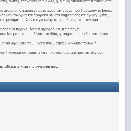
μεσες, ειδικές, επακόλουθες ή άλλες, ή βλάβες οποιουδήποτε τύπου από
ος άτομα μη σχετιζόμενα με το χώρο της υγείας που διαβάζουν το forum.
κής δεοντολογίας και αφορούν θέματα ενημέρωσης και αγωγή υγείας.
 σε μηνύματα μελών και για ενέργειες που θα είναι αποτέλεσμα
αύρωσης των παρεχομένων πληροφοριών με τις πηγές.
ακινείται μέσω οποιασδήποτε σελίδας ή υπηρεσίας του δικτυακού του
υθύνη για μηνύματα που θίγουν πνευματικά δικαιώματα τρίτων ή
ν δικαιωμάτων μπορείτε να επικοινωνήσετε μαζί μας στο Δεν είναι
 αποδέχεστε κατά την εγγραφή σας.