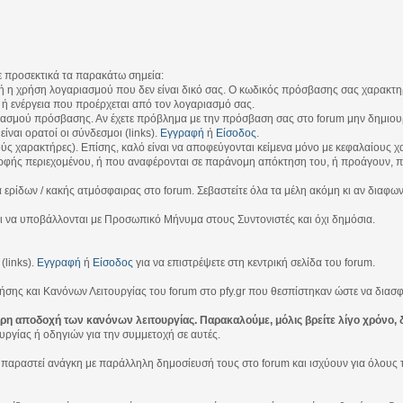
ε προσεκτικά τα παρακάτω σημεία:
χρήση λογαριασμού που δεν είναι δικό σας. Ο κωδικός πρόσβασης σας χαρακτηρίζε
α ή ενέργεια που προέρχεται από τον λογαριασμό σας.
ιασμού πρόσβασης. Αν έχετε πρόβλημα με την πρόσβαση σας στο forum μην δημιουρ
ίναι ορατοί οι σύνδεσμοι (links).
Εγγραφή
ή
Είσοδος
.
ύς χαρακτήρες). Επίσης, καλό είναι να αποφεύγονται κείμενα μόνο με κεφαλαίους χ
φής περιεχομένου, ή που αναφέρονται σε παράνομη απόκτηση του, ή προάγουν, πρ
ερίδων / κακής ατμόσφαιρας στο forum. Σεβαστείτε όλα τα μέλη ακόμη κι αν διαφων
ι να υποβάλλονται με Προσωπικό Μήνυμα στους Συντονιστές και όχι δημόσια.
(links).
Εγγραφή
ή
Είσοδος
για να επιστρέψετε στη κεντρική σελίδα του forum.
σης και Κανόνων Λειτουργίας του forum στο pfy.gr που θεσπίστηκαν ώστε να διασ
ήρη αποδοχή των κανόνων λειτουργίας. Παρακαλούμε, μόλις βρείτε λίγο χρόνο, 
ργίας ή οδηγιών για την συμμετοχή σε αυτές.
ραστεί ανάγκη με παράλληλη δημοσίευσή τους στο forum και ισχύουν για όλους τους