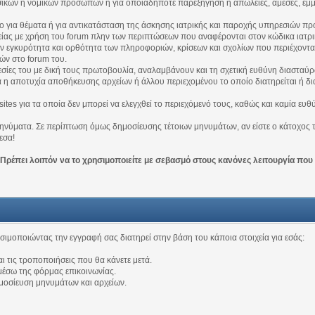
 φυσικών ή νομικών προσώπων ή για οποιαδήποτε παρεξήγηση ή απώλειες, άμεσες, έμ
όπο για θέματα ή για αντικατάσταση της άσκησης ιατρικής και παροχής υπηρεσιών πρ
ας με χρήση του forum πλην των περιπτώσεων που αναφέρονται στον κώδικα ιατρι
 την εγκυρότητα και ορθότητα των πληροφοριών, κρίσεων και σχολίων που περιέχονται
ών στο forum του.
ηρεσίες του με δική τους πρωτοβουλία, αναλαμβάνουν και τη σχετική ευθύνη διαστ
ά η αποτυχία αποθήκευσης αρχείων ή άλλου περιεχομένου το οποίο διατηρείται ή δι
ν sites για τα οποία δεν μπορεί να ελεγχθεί το περιεχόμενό τους, καθώς και καμία ε
νύματα. Σε περίπτωση όμως δημοσίευσης τέτοιων μηνυμάτων, αν είστε ο κάτοχος τω
εσα!
 Πρέπει λοιπόν να το χρησιμοποιείτε με σεβασμό στους κανόνες λειτουργία που
ησιμοποιώντας την εγγραφή σας διατηρεί στην βάση του κάποια στοιχεία για εσάς:
αι τις τροποποιήσεις που θα κάνετε μετά.
μέσω της φόρμας επικοινωνίας.
ημοσίευση μηνυμάτων και αρχείων.