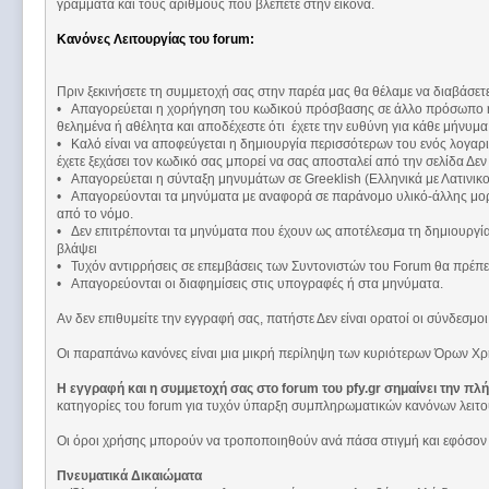
γράμματα και τους αριθμούς που βλέπετε στην εικόνα.
Κανόνες Λειτουργίας του forum:
Πριν ξεκινήσετε τη συμμετοχή σας στην παρέα μας θα θέλαμε να διαβάσετ
• Απαγορεύεται η χορήγηση του κωδικού πρόσβασης σε άλλο πρόσωπο ή η 
θελημένα ή αθέλητα και αποδέχεστε ότι έχετε την ευθύνη για κάθε μήνυμ
• Καλό είναι να αποφεύγεται η δημιουργία περισσότερων του ενός λογαρ
έχετε ξεχάσει τον κωδικό σας μπορεί να σας αποσταλεί από την σελίδα Δεν ε
• Απαγορεύεται η σύνταξη μηνυμάτων σε Greeklish (Ελληνικά με Λατινικο
• Απαγορεύονται τα μηνύματα με αναφορά σε παράνομο υλικό-άλλης μορ
από το νόμο.
• Δεν επιτρέπονται τα μηνύματα που έχουν ως αποτέλεσμα τη δημιουργία 
βλάψει
• Τυχόν αντιρρήσεις σε επεμβάσεις των Συντονιστών του Forum θα πρέπε
• Απαγορεύονται οι διαφημίσεις στις υπογραφές ή στα μηνύματα.
Αν δεν επιθυμείτε την εγγραφή σας, πατήστε Δεν είναι ορατοί οι σύνδεσμοι 
Οι παραπάνω κανόνες είναι μια μικρή περίληψη των κυριότερων Όρων Χρή
Η εγγραφή και η συμμετοχή σας στο forum του pfy.gr σημαίνει την πλ
κατηγορίες του forum για τυχόν ύπαρξη συμπληρωματικών κανόνων λειτου
Οι όροι χρήσης μπορούν να τροποποιηθούν ανά πάσα στιγμή και εφόσον πα
Πνευματικά Δικαιώματα