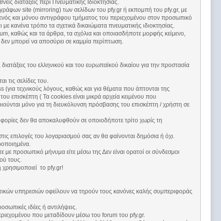
θνείς διατάξεις περί Πνευματικής Ιδιοκτησίας.
ων site (mirroring) των σελίδων του pfy.gr ή εκπομπή του pfy.gr, με
 ενός και μόνου αντιγράφου τμήματος του περιεχομένου στον προσωπικό
ι με κανένα τρόπο τα σχετικά δικαιώματα πνευματικής ιδιοκτησίας.
um, καθώς και τα άρθρα, τα σχόλια και οποιασδήποτε μορφής κείμενο,
ι δεν μπορεί να αποσύρει σε καμμία περίπτωση.
διατάξεις του ελληνικού και του ευρωπαϊκού δικαίου για την προστασία
ι τις σελίδες του.
 (για τεχνικούς λόγους, καθώς και για θέματα που άπτονται της
του επισκέπτη ( Τα cookies είναι μικρά αρχεία κειμένου που
ιούνται μόνο για τη διευκόλυνση πρόσβασης του επισκέπτη / χρήστη σε
οφορίες δεν θα αποκαλυφθούν σε οποιοδήποτε τρίτο χωρίς τη
τις επιλογές του λογαριασμού σας αν θα φαίνονται δημόσια ή όχι.
ροποιημένα.
τε με προσωπικό μήνυμα είτε μέσω της Δεν είναι ορατοί οι σύνδεσμοι
ού τους.
χρησιμοποιεί το pfy.gr!
χετικών υπηρεσιών οφείλουν να τηρούν τους κανόνες καλής συμπεριφοράς
οσωπικές ιδέες ή αντιλήψεις.
ριεχομένου που μεταδίδουν μέσω του forum του pfy.gr.