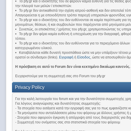
• Το pfy.gr και ο ιδιοκτήτης του δε φέρουν καμία ευθύνη για τις θέσεις
την πλευρά των μελών / επισκεπτών.
• Το pfy.gr δεν αντικαθιστά την σχέση ιατρού-ασθενή και δεν αποτελεί τ
Απαγορεύεται η με οποιοδήποτε τρόπο παροχή υπηρεσιών φροντίδας υγεί
• Το pfy.gr και ο ιδιοκτήτης του δεν ευθύνονται σε καμία περίπτωση για
μηνυμάτων, θέσεων, ή και συμβουλών που παρέχονται από μηνύματα μελ
• Συνεπώς, οι επισκέπτες / χρήστες του pfy.gr, χρησιμοποιώντας τις υπ
• Το pfy.gr δεν φέρει καμία ευθύνη ή υποχρέωση για την διαγραφή, φθορ
τόπου.
• Το pfy.gr και ο ιδιοκτήτης του δεν ευθύνονται για το περιεχόμενο άλλω
κατοχυρωμένου υλικού.
• Καταβάλλεται κάθε δυνατή προσπάθεια ώστε να μην υπάρξουν τέτοια μη
ορατοί οι σύνδεσμοι (links).
Εγγραφή
ή
Είσοδος
, ώστε να αποσυρθούν άμ
Η πρόσβαση σε αυτό το Forum δεν είναι κεκτημένο δικαίωμα κανενός.
Ευχαριστούμε για τη συμμετοχή σας στο Forum του pfy.gr
Privacy Policy
Για την καλή λειτουργία του forum και για την δυνατότητα συμμετοχής χρ
Για λόγους αναγνώρισης και δυνατότητας συμμετοχής:
- Τα στοιχεία που εισάγετε κατά την εγγραφή σας για το πως εμφανίζεστε κ
- Τα μηνύματα που ανταλλάσσετε μέσω του φόρουμ με άλλους χρήστες ή 
- Στοιχεία που αφορούν έγκριση ή απόρριψη από τους διαχειριστές για δ
- Συμμετοχή του ονόματος σας στα στατιστικά στοιχεία του φόρουμ