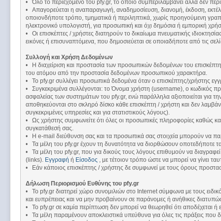
• Όλο το περιεχόμενο του pfy.gr, το οποίο συμπεριλαμβάνει αλλά δεν περιορ
• Απαγορεύεται η αναπαραγωγή, αναδημοσίευση, διανομή, έκδοση, εκτέλεσ
οποιονδήποτε τρόπο, τμηματικά ή περιληπτικά, χωρίς προηγούμενη γραπ
ηλεκτρονικό υπολογιστή, για προσωπική και όχι δημόσια ή εμπορική χρήση
• Οι επισκέπτες / χρήστες διατηρούν το δικαίωμα πνευματικής ιδιοκτησί
εικόνες ή επισυναπτόμενα, που δημοσιεύεται σε οποιαδήποτε από τις σελί
Συλλογή και Χρήση Δεδομένων
• Η διαχείριση και προστασία των προσωπικών δεδομένων του επισκέπτη/ 
του ατόμου από την προστασία δεδομένων προσωπικού χαρακτήρα.
• Το pfy.gr συλλέγει προσωπικά δεδομένα όταν ο επισκέπτης/χρήστης εγγρά
• Συγκεκριμένα συλλέγονται: το Όνομα χρήστη (username), ο κωδικός πρό
ασφαλείας των συστημάτων του pfy.gr, ενώ παράλληλα αξιοποιείται για την
αποθηκεύονται στο σκληρό δίσκο κάθε επισκέπτη / χρήστη και δεν λαμβά
συγκεκριμένες υπηρεσίες και για στατιστικούς λόγους).
• Ως χρήστης συμφωνείτε ότι όλες οι προσωπικές πληροφορίες καθώς και
συγκατάθεσή σας.
• Η e-mail διεύθυνση σας και τα προσωπικά σας στοιχεία μπορούν να παρ
• Τα μέλη του pfy.gr έχουν τη δυνατότητα να διορθώσουν οποτεδήποτε τα
• Τα μέλη του pfy.gr, που για δικούς τους λόγους επιθυμούν να διαγραφεί
(links).
Εγγραφή
ή
Είσοδος
, με τέτοιον τρόπο ώστε να μπορεί να γίνει τ
• Εάν κάποιος επισκέπτης / χρήστης δε συμφωνεί με τους όρους προστασ
Δήλωση Περιορισμού Ευθύνης του pfy.gr
• Το pfy.gr διατηρεί χώρο συνομιλιών στο Internet σύμφωνα με τους ει
και ευπρέπειας και να μην προβαίνουν σε παράνομες ή ανήθικες διατυπώσ
• Το pfy.gr σε καμία περίπτωση δεν μπορεί να θεωρηθεί ότι αποδέχεται ή
• Τα μέλη παραμένουν αποκλειστικά υπεύθυνα για όλες τις πράξεις που δ