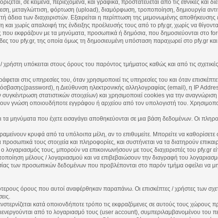
ίζεται, σε κείμενα, περιεχόμενα, και γραφικά, προστατεύεται από τις εθνικές και διε
η, μεταγλώττιση, φόρτωση (upload), διαμόρφωση, τροποποίηση, δημιουργία αντιγράφ
τή άδεια των διαχειριστών. Εξαιρείται η περίπτωση της μεμονωμένης αποθήκευσης
 και χωρίς απαλοιφή της ένδειξης προέλευσής τους από το pfy.gr, χωρίς να θίγοντα
ας που εκφράζουν με τα μηνύματα, προσωπικά ή δημόσια, που δημοσιεύονται στο for
δες του pfy.gr, της οποία όμως τη δημοσιευμένη υπόσταση παραχωρεί στο pfy.gr κα
χρήστη υπόκειται στους όρους του παρόντος τμήματος καθώς και από τις σχετικές 
φεται στις υπηρεσίες του, όταν χρησιμοποιεί τις υπηρεσίες του και όταν επισκέπτετα
σβασης(password), η Διεύθυνση ηλεκτρονικής αλληλογραφίας (email), η IP Address
 συγκέντρωση στατιστικών στοιχείων) και χρησιμοποιεί cookies για την αναγνώριση 
νουν γνώση οποιουδήποτε εγγράφου ή αρχείου από τον υπολογιστή του. Χρησιμοπο
 τα μηνύματα που έχετε εισαγάγει αποθηκεύονται σε μια βάση δεδομένων. Οι πληρ
αμείνουν κρυφά από τα υπόλοιπα μέλη, αν το επιθυμείτε. Μπορείτε να καθορίσετε σ
 προσωπικά τους στοιχεία και πληροφορίες, και συστήνεται να τα διατηρούν επικαι
 ο λογαριασμός τους, μπορούν να επικοινωνήσουν με τους διαχειριστές του pfy.gr εί
αυτοποίηση μέλους / λογαριασμού και να επιβεβαιώσουν την διαγραφή του λογαριασμ
ίας των προσωπικών δεδομένων που προβλέπονται στο παρόν τμήμα οφείλει να μη 
δικότερους όρους που αυτοί αναφέρθηκαν παραπάνω. Οι επισκέπτες / χρήστες των σ
εις.
 ενστερνίζεται κατά οποιονδήποτε τρόπο τις εκφραζόμενες σε αυτούς τους χώρους πρ
ιενεργούνται από το λογαριασμό τους (user account), συμπεριλαμβανομένου του πε