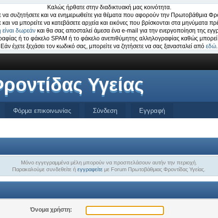
Καλώς ήρθατε στην διαδικτυακή μας κοινότητα.
 να συζητήσετε και να ενημερωθείτε για θέματα που αφορούν την Πρωτοβάθμια Φρο
ε και να μπορείτε να κατεβάσετε αρχεία και εικόνες που βρίσκονται στα μηνύματα πρέ
 είναι δωρεάν
και θα σας αποσταλεί άμεσα ένα e-mail για την ενεργοποίηση της εγγ
ογραφίας ή το φάκελο SPAM ή το φάκελο ανεπιθύμητης αλληλογραφίας καθώς μπορεί 
Εάν έχετε ξεχάσει τον κωδικό σας, μπορείτε να ζητήσετε να σας ξανασταλεί από
εδώ
.
ροντίδας Υγείας
Φόρμα επικοινωνίας
Σύνδεση
Εγγραφή
Μόνο εγγεγραμμένα μέλη μπορούν να προσπελάσουν αυτήν την περιοχή.
Παρακαλούμε συνδεθείτε ή
εγγραφείτε
με Forum Πρωτοβάθμιας Φροντίδας Υγείας.
Όνομα χρήστη: