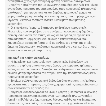
περιληπτικά, χωρίς προηγούμενη γραπτή άδεια των διαχειριστών.
Εξαιρείται η περίπτωση της μεμονωμένης αποθήκευσης ενός και μόνου
αντιγράφου τμήματος του περιεχομένου στον προσωπικό ηλεκτρονικό
υπολογιστή, για προσωπική και όχι δημόσια ή εμπορική χρήση και
χωρίς απαλοιφή της ένδειξης προέλευσής τους από το pfy.gr, χωρίς να
θίγονται με κανένα τρόπο τα σχετικά δικαιώματα πνευματικής
ιδιοκτησίας.
• Οι επισκέπτες / χρήστες διατηρούν το δικαίωμα πνευματικής
ιδιοκτησίας που εκφράζουν με τα μηνύματα, προσωπικά ή δημόσια,
που δημοσιεύονται στο forum, καθώς και τα άρθρα, τα σχόλια και
οποιασδήποτε μορφής κείμενο, εικόνες ή επισυναπτόμενα, που
δημοσιεύεται σε οποιαδήποτε από τις σελίδες του pfy.gr, της οποία
όμως τη δημοσιευμένη υπόσταση παραχωρεί στο pfy.gr και δεν μπορεί
να αποσύρει σε καμμία περίπτωση.
Συλλογή και Χρήση Δεδομένων
• Η διαχείριση και προστασία των προσωπικών δεδομένων του
επισκέπτη/ χρήστη υπόκειται στους όρους του παρόντος τμήματος
καθώς και από τις σχετικές διατάξεις του ελληνικού και του ευρωπαϊκού
δικαίου για την προστασία του ατόμου από την προστασία δεδομένων
προσωπικού χαρακτήρα.
• Το pfy.gr συλλέγει προσωπικά δεδομένα όταν ο επισκέπτης/χρήστης
εγγράφεται στις υπηρεσίες του, όταν χρησιμοποιεί τις υπηρεσίες του και
όταν επισκέπτεται τις σελίδες του.
• Συγκεκριμένα συλλέγονται: το Όνομα χρήστη (username), ο κωδικός
πρόσβασης(password), η Διεύθυνση ηλεκτρονικής αλληλογραφίας
(email), η IP Address (για τεχνικούς λόγους, καθώς και για θέματα που
άπτονται της ασφαλείας των συστημάτων του pfy.gr, ενώ παράλληλα