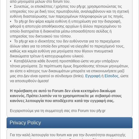
από μηνύματα μελών στο forum του.
• Συνεπώς, οι επισκέπτες / χρήστες του pfy.gr, χρησιμοποιώντας τις
υπηρεσίες του με δική τους πρωτοβουλία, αναλαμβάνουν και τη σχετική
ευθύνη διασταύρωσης των παρεχομένων πληροφοριών με τις πηγές.
• Το pfy.gr δεν φέρει καμία ευθύνη ή υποχρέωση για την διαγραφή,
φθορά η αποτυχία αποθήκευσης αρχείων ή άλλου περιεχομένου το
οποίο διατηρείται ή διακινείται μέσω οποιασδήποτε σελίδας ή
υπηρεσίας του δικτυακού του τόπου.
• Το pfy.gr και ο ιδιοκτήτης του δεν ευθύνονται για το περιεχόμενο
άλλων sites για τα οποία δεν μπορεί να ελεγχθεί το περιεχόμενό τους,
καθώς και καμία ευθύνη για μηνύματα που θίγουν πνευματικά
δικαιώματα τρίτων ή κατοχυρωμένου υλικού.
• Καταβάλλεται κάθε δυνατή προσπάθεια ώστε να μην υπάρξουν
τέτοια μηνύματα. Σε περίπτωση όμως δημοσίευσης τέτοιων μηνυμάτων,
αν είστε ο κάτοχος των δικαιωμάτων μπορείτε να επικοινωνήσετε μαζί
μας στο Δεν είναι ορατοί οι σύνδεσμοι (links).
Εγγραφή
ή
Είσοδος
, ώστε
να αποσυρθούν άμεσα!
Η πρόσβαση σε αυτό το Forum δεν είναι κεκτημένο δικαίωμα
κανενός. Πρέπει λοιπόν να το χρησιμοποιείτε με σεβασμό στους
κανόνες λειτουργία που αποδέχεστε κατά την εγγραφή σας.
Ευχαριστούμε για τη συμμετοχή σας στο Forum του pfy.gr
Privacy Policy
Για την καλή λειτουργία του forum και για την δυνατότητα συμμετοχής