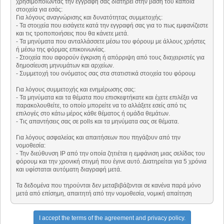
χρησιμοποιώντας την εγγραφή σας διατηρεί στην βάση του κάποια
στοιχεία για εσάς:
Για λόγους αναγνώρισης και δυνατότητας συμμετοχής:
- Τα στοιχεία που εισάγετε κατά την εγγραφή σας για το πως εμφανίζεστε
και τις τροποποιήσεις που θα κάνετε μετά.
- Τα μηνύματα που ανταλλάσσετε μέσω του φόρουμ με άλλους χρήστες
ή μέσω της φόρμας επικοινωνίας.
- Στοιχεία που αφορούν έγκριση ή απόρριψη από τους διαχειριστές για
δημοσίευση μηνυμάτων και αρχείων.
- Συμμετοχή του ονόματος σας στα στατιστικά στοιχεία του φόρουμ
Για λόγους συμμετοχής και ενημέρωσης σας:
- Τα μηνύματα και τα θέματα που επισκεφτήκατε και έχετε επιλέξει να
παρακολουθείτε, το οποίο μπορείτε να το αλλάξετε εσείς από τις
επιλογές στο κάτω μέρος κάθε θέματος ή ομάδα θεμάτων.
- Τις απαντήσεις σας σε polls και τα μηνύματα σας σε θέματα.
Για λόγους ασφαλείας και απαιτήσεων που πηγάζουν από την
νομοθεσία:
- Την διεύθυνση ΙΡ από την οποία ζητιέται η εμφάνιση μιας σελίδας του
φόρουμ και την χρονική στιγμή που έγινε αυτό. Διατηρείται για 5 χρόνια
και υφίσταται αυτόματη διαγραφή μετά.
Τα δεδομένα που τηρούνται δεν μεταβιβάζονται σε κανένα παρά μόνο
μετά από επίσημη, απαιτητή από την νομοθεσία, νομική απαίτηση