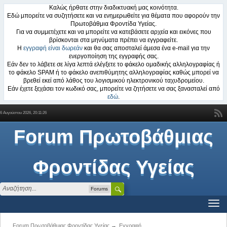
Καλώς ήρθατε στην διαδικτυακή μας κοινότητα.
Εδώ μπορείτε να συζητήσετε και να ενημερωθείτε για θέματα που αφορούν την
Πρωτοβάθμια Φροντίδα Υγείας.
Για να συμμετέχετε και να μπορείτε να κατεβάσετε αρχεία και εικόνες που
βρίσκονται στα μηνύματα πρέπει να εγγραφείτε.
Η
εγγραφή είναι δωρεάν
και θα σας αποσταλεί άμεσα ένα e-mail για την
ενεργοποίηση της εγγραφής σας.
Εάν δεν το λάβετε σε λίγα λεπτά ελέγξετε το φάκελο ομαδικής αλληλογραφίας ή
το φάκελο SPAM ή το φάκελο ανεπιθύμητης αλληλογραφίας καθώς μπορεί να
βρεθεί εκεί από λάθος του λογισμικού ηλεκτρονικού ταχυδρομείου.
Εάν έχετε ξεχάσει τον κωδικό σας, μπορείτε να ζητήσετε να σας ξανασταλεί από
εδώ
.
6 Αυγούστου 2026, 20:11:26
Forum Πρωτοβάθμιας
Φροντίδας Υγείας
Forums
Forum Πρωτοβάθμιας Φροντίδας Υγείας
→
Εγγραφή