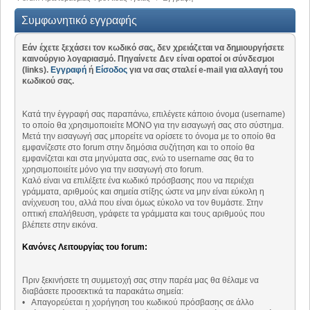
Συμφωνητικό εγγραφής
Εάν έχετε ξεχάσει τον κωδικό σας, δεν χρειάζεται να δημιουργήσετε
καινούργιο λογαριασμό. Πηγαίνετε Δεν είναι ορατοί οι σύνδεσμοι
(links).
Εγγραφή
ή
Είσοδος
για να σας σταλεί e-mail για αλλαγή του
κωδικού σας.
Κατά την έγγραφή σας παραπάνω, επιλέγετε κάποιο όνομα (username)
το οποίο θα χρησιμοποιείτε ΜΟΝΟ για την εισαγωγή σας στο σύστημα.
Μετά την εισαγωγή σας μπορείτε να ορίσετε το όνομα με το οποίο θα
εμφανίζεστε στο forum στην δημόσια συζήτηση και το οποίο θα
εμφανίζεται και στα μηνύματα σας, ενώ το username σας θα το
χρησιμοποιείτε μόνο για την εισαγωγή στο forum.
Καλό είναι να επιλέξετε ένα κωδικό πρόσβασης που να περιέχει
γράμματα, αριθμούς και σημεία στίξης ώστε να μην είναι εύκολη η
ανίχνευση του, αλλά που είναι όμως εύκολο να τον θυμάστε. Στην
οπτική επαλήθευση, γράφετε τα γράμματα και τους αριθμούς που
βλέπετε στην εικόνα.
Κανόνες Λειτουργίας του forum:
Πριν ξεκινήσετε τη συμμετοχή σας στην παρέα μας θα θέλαμε να
διαβάσετε προσεκτικά τα παρακάτω σημεία:
• Απαγορεύεται η χορήγηση του κωδικού πρόσβασης σε άλλο