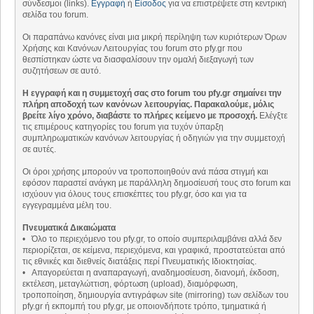
σύνδεσμοι (links).
Εγγραφή
ή
Είσοδος
για να επιστρέψετε στη κεντρική
σελίδα του forum.
Οι παραπάνω κανόνες είναι μια μικρή περίληψη των κυριότερων Όρων
Χρήσης και Κανόνων Λειτουργίας του forum στο pfy.gr που
θεσπίστηκαν ώστε να διασφαλίσουν την ομαλή διεξαγωγή των
συζητήσεων σε αυτό.
Η εγγραφή και η συμμετοχή σας στο forum του pfy.gr σημαίνει την
πλήρη αποδοχή των κανόνων λειτουργίας. Παρακαλούμε, μόλις
βρείτε λίγο χρόνο, διαβάστε το πλήρες κείμενο με προσοχή.
Ελέγξτε
τις επιμέρους κατηγορίες του forum για τυχόν ύπαρξη
συμπληρωματικών κανόνων λειτουργίας ή οδηγιών για την συμμετοχή
σε αυτές.
Οι όροι χρήσης μπορούν να τροποποιηθούν ανά πάσα στιγμή και
εφόσον παραστεί ανάγκη με παράλληλη δημοσίευσή τους στο forum και
ισχύουν για όλους τους επισκέπτες του pfy.gr, όσο και για τα
εγγεγραμμένα μέλη του.
Πνευματικά Δικαιώματα
• Όλο το περιεχόμενο του pfy.gr, το οποίο συμπεριλαμβάνει αλλά δεν
περιορίζεται, σε κείμενα, περιεχόμενα, και γραφικά, προστατεύεται από
τις εθνικές και διεθνείς διατάξεις περί Πνευματικής Ιδιοκτησίας.
• Απαγορεύεται η αναπαραγωγή, αναδημοσίευση, διανομή, έκδοση,
εκτέλεση, μεταγλώττιση, φόρτωση (upload), διαμόρφωση,
τροποποίηση, δημιουργία αντιγράφων site (mirroring) των σελίδων του
pfy.gr ή εκπομπή του pfy.gr, με οποιονδήποτε τρόπο, τμηματικά ή