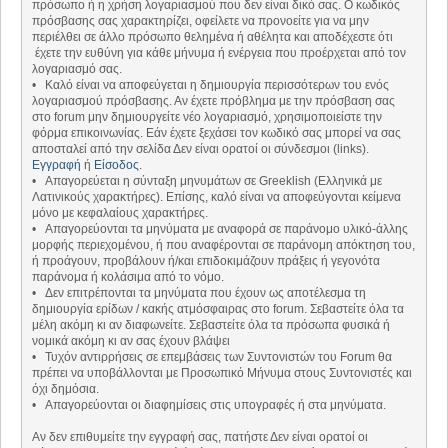
πρόσωπο ή η χρήση λογαριασμού που δεν είναι δικό σας. Ο κωδικός
πρόσβασης σας χαρακτηρίζει, οφείλετε να προνοείτε για να μην
περιέλθει σε άλλο πρόσωπο θελημένα ή αθέλητα και αποδέχεστε ότι
έχετε την ευθύνη για κάθε μήνυμα ή ενέργεια που προέρχεται από τον
λογαριασμό σας.
• Καλό είναι να αποφεύγεται η δημιουργία περισσότερων του ενός
λογαριασμού πρόσβασης. Αν έχετε πρόβλημα με την πρόσβαση σας
στο forum μην δημιουργείτε νέο λογαριασμό, χρησιμοποιείστε την
φόρμα επικοινωνίας. Εάν έχετε ξεχάσει τον κωδικό σας μπορεί να σας
αποσταλεί από την σελίδα Δεν είναι ορατοί οι σύνδεσμοι (links).
Εγγραφή
ή
Είσοδος
.
• Απαγορεύεται η σύνταξη μηνυμάτων σε Greeklish (Ελληνικά με
Λατινικούς χαρακτήρες). Επίσης, καλό είναι να αποφεύγονται κείμενα
μόνο με κεφαλαίους χαρακτήρες.
• Απαγορεύονται τα μηνύματα με αναφορά σε παράνομο υλικό-άλλης
μορφής περιεχομένου, ή που αναφέρονται σε παράνομη απόκτηση του,
ή προάγουν, προβάλουν ή/και επιδοκιμάζουν πράξεις ή γεγονότα
παράνομα ή κολάσιμα από το νόμο.
• Δεν επιτρέπονται τα μηνύματα που έχουν ως αποτέλεσμα τη
δημιουργία ερίδων / κακής ατμόσφαιρας στο forum. Σεβαστείτε όλα τα
μέλη ακόμη κι αν διαφωνείτε. Σεβαστείτε όλα τα πρόσωπα φυσικά ή
νομικά ακόμη κι αν σας έχουν βλάψει
• Τυχόν αντιρρήσεις σε επεμβάσεις των Συντονιστών του Forum θα
πρέπει να υποβάλλονται με Προσωπικό Μήνυμα στους Συντονιστές και
όχι δημόσια.
• Απαγορεύονται οι διαφημίσεις στις υπογραφές ή στα μηνύματα.
Αν δεν επιθυμείτε την εγγραφή σας, πατήστε Δεν είναι ορατοί οι