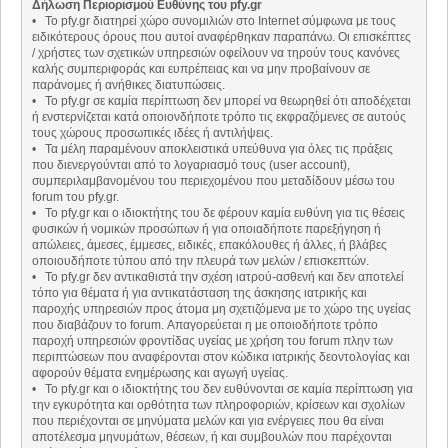
Δήλωση Περιορισμού Ευθύνης του pfy.gr
• Το pfy.gr διατηρεί χώρο συνομιλιών στο Internet σύμφωνα με τους
ειδικότερους όρους που αυτοί αναφέρθηκαν παραπάνω. Οι επισκέπτες
/ χρήστες των σχετικών υπηρεσιών οφείλουν να τηρούν τους κανόνες
καλής συμπεριφοράς και ευπρέπειας και να μην προβαίνουν σε
παράνομες ή ανήθικες διατυπώσεις.
• Το pfy.gr σε καμία περίπτωση δεν μπορεί να θεωρηθεί ότι αποδέχεται
ή ενστερνίζεται κατά οποιονδήποτε τρόπο τις εκφραζόμενες σε αυτούς
τους χώρους προσωπικές ιδέες ή αντιλήψεις.
• Τα μέλη παραμένουν αποκλειστικά υπεύθυνα για όλες τις πράξεις
που διενεργούνται από το λογαριασμό τους (user account),
συμπεριλαμβανομένου του περιεχομένου που μεταδίδουν μέσω του
forum του pfy.gr.
• Το pfy.gr και ο ιδιοκτήτης του δε φέρουν καμία ευθύνη για τις θέσεις
φυσικών ή νομικών προσώπων ή για οποιαδήποτε παρεξήγηση ή
απώλειες, άμεσες, έμμεσες, ειδικές, επακόλουθες ή άλλες, ή βλάβες
οποιουδήποτε τύπου από την πλευρά των μελών / επισκεπτών.
• Το pfy.gr δεν αντικαθιστά την σχέση ιατρού-ασθενή και δεν αποτελεί
τόπο για θέματα ή για αντικατάσταση της άσκησης ιατρικής και
παροχής υπηρεσιών προς άτομα μη σχετιζόμενα με το χώρο της υγείας
που διαβάζουν το forum. Απαγορεύεται η με οποιοδήποτε τρόπο
παροχή υπηρεσιών φροντίδας υγείας με χρήση του forum πλην των
περιπτώσεων που αναφέρονται στον κώδικα ιατρικής δεοντολογίας και
αφορούν θέματα ενημέρωσης και αγωγή υγείας.
• Το pfy.gr και ο ιδιοκτήτης του δεν ευθύνονται σε καμία περίπτωση για
την εγκυρότητα και ορθότητα των πληροφοριών, κρίσεων και σχολίων
που περιέχονται σε μηνύματα μελών και για ενέργειες που θα είναι
αποτέλεσμα μηνυμάτων, θέσεων, ή και συμβουλών που παρέχονται