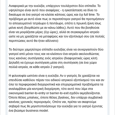
Αναφορικά με την ευελιξία, υπάρχουν τουλάχιστον δύο επίπεδα. Το
υψηλότερο είναι αυτό που αναφέρεις - η εγκατάσταση να δίνει το
δικαίωμα σε ένα γιατρό να κλείσει κάποιες ώρες και όχι full time. Το
πρόβλημα με αυτό είναι πως οι περισσότεροι γιατροί θα προτιμήσουν
το απογευματινό τετράωρο ή πεντάωρο, οπότε η πρωινή ζώνη ίσως
μείνει κενή (διορθώστε με αν κάνω λάθος). Αυτό που θα βοηθούσε
είναι να μοιράζεσαι μέρες (όχι ώρες), αλλά σε συγκεκριμένο ιατρείο
ώστε να μη χρειάζεται να μεταφέρεις και τον εξοπλισμό σου (σε πολλές
περιπτώσεις αυτό θα ήταν αδύνατο)
Το δεύτερο χαμηλότερο επίπεδο ευελιξίας είναι να συνεργαστούν δύο
γιατροί από μόνοι τους και να κλείσουν ένα ιατρείο ακολουθώντας
τους κανόνες συστέγασης ενός ιατρείου (διαφορετικές ώρες κλπ).
Δηλαδή να έχουμε συστέγαση μέσα στη συστέγαση (σε ένα χώρο
πολλά ιατρεία, σε κάθε ιατρείο 2 γιατροί).
Η φιλοσοφία ωστόσο είναι η ευελιξία. Αν ο γιατρός δε χρειάζεται να
επενδύσει καθόλου πέραν του ειδικού ιατρικού εξοπλισμού του και αν
όλα τα περιφερειακά διαχειριστικά και επιχειρηματικά προβλήματα τα
αναλαμβάνει μία κεντρική διαχείρηση, τότε αυτό που λέμε στα
οικονομικά barrier-to-entry or barrier-to-exit σχεδόν εκμηδενίζονται.
Όποτε θέλεις μπαίνεις, όποτε θέλεις βγαίνεις, δεν υπάρχει συμβατικά
κανένας χρονικός περιορισμός. Οπότε ναι, πρέπει να σκεφτούμε
σοβαρά πως θε μεγιστοποιήσουμε την ευελιξία για το γιατρό έχοντας
ένα βιώσιμο business model.