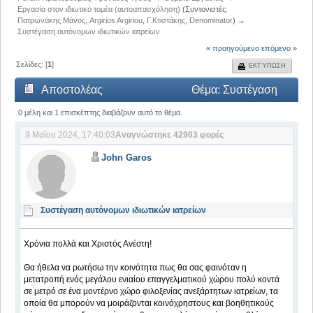
Εργασία στον ιδιωτικό τομέα (αυτοαπασχόληση)
(Συντονιστές:
Πατρωνάκης Μάνος
,
Argirios Argiriou
,
Γ.Κτιστάκης
,
Denominator
) →
Συστέγαση αυτόνομων ιδιωτικών ιατρείων
« προηγούμενο
επόμενο »
Σελίδες: [
1
]
ΕΚΤΎΠΩΣΗ
Αποστολέας
Θέμα: Συστέγαση
αυτόνομων ιδιωτικών ιατρείων (Αναγνώστηκε 42903
0 μέλη και 1 επισκέπτης διαβάζουν αυτό το θέμα.
9 Μαΐου 2024, 17:40:03
Αναγνώστηκε 42903 φορές
φορές)
John Garos
Συστέγαση αυτόνομων ιδιωτικών ιατρείων
Χρόνια πολλά και Χριστός Ανέστη!
Θα ήθελα να ρωτήσω την κοινότητα πως θα σας φαινόταν η
μετατροπή ενός μεγάλου ενιαίου επαγγελματικού χώρου πολύ κοντά
σε μετρό σε ένα μοντέρνο χώρο φιλοξενίας ανεξάρτητων ιατρείων, τα
οποία θα μπορούν να μοιράζονται κοινόχρηστους και βοηθητικούς