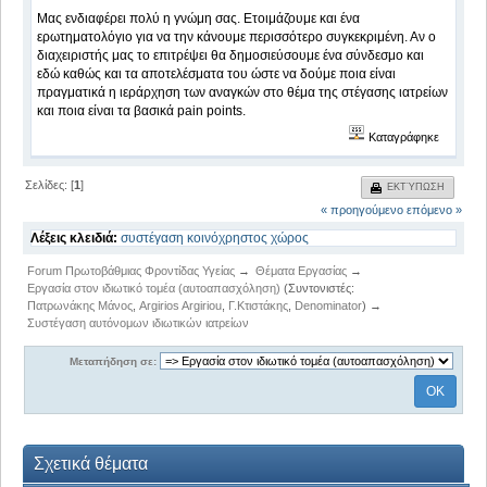
Μας ενδιαφέρει πολύ η γνώμη σας. Ετοιμάζουμε και ένα
ερωτηματολόγιο για να την κάνουμε περισσότερο συγκεκριμένη. Αν ο
διαχειριστής μας το επιτρέψει θα δημοσιεύσουμε ένα σύνδεσμο και
εδώ καθώς και τα αποτελέσματα του ώστε να δούμε ποια είναι
πραγματικά η ιεράρχηση των αναγκών στο θέμα της στέγασης ιατρείων
και ποια είναι τα βασικά pain points.
Καταγράφηκε
Σελίδες: [
1
]
ΕΚΤΎΠΩΣΗ
« προηγούμενο
επόμενο »
Λέξεις κλειδιά:
συστέγαση
κοινόχρηστος χώρος
Forum Πρωτοβάθμιας Φροντίδας Υγείας
→
Θέματα Εργασίας
→
Εργασία στον ιδιωτικό τομέα (αυτοαπασχόληση)
(Συντονιστές:
Πατρωνάκης Μάνος
,
Argirios Argiriou
,
Γ.Κτιστάκης
,
Denominator
) →
Συστέγαση αυτόνομων ιδιωτικών ιατρείων
Μεταπήδηση σε:
Σχετικά θέματα