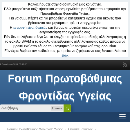
Καλώς ήρθατε στην διαδικτυακή μας κοινότητα.
Εδώ μπορείτε να συζητήσετε και να ενημερωθείτε για θέματα που αφορούν την
Πρωτοβάθμια Φροντίδα Υγείας.
Για να συμμετέχετε και να μπορείτε να κατεβάσετε αρχεία και εικόνες που
βρίσκονται στα μηνύματα πρέπει να εγγραφείτε.
Η
εγγραφή είναι δωρεάν
και θα σας αποσταλεί άμεσα ένα e-mail για την
ενεργοποίηση της εγγραφής σας.
Εάν δεν το λάβετε σε λίγα λεπτά ελέγξετε το φάκελο ομαδικής αλληλογραφίας ή
το φάκελο SPAM ή το φάκελο ανεπιθύμητης αλληλογραφίας καθώς μπορεί να
βρεθεί εκεί από λάθος του λογισμικού ηλεκτρονικού ταχυδρομείου.
Εάν έχετε ξεχάσει τον κωδικό σας, μπορείτε να ζητήσετε να σας ξανασταλεί από
εδώ
.
9 Αυγούστου 2026, 02:32:40
Forum Πρωτοβάθμιας
Φροντίδας Υγείας
Forums
Forum Πρωτοβάθμιας Φροντίδας Υγείας
→
Θέματα Εργασίας
→