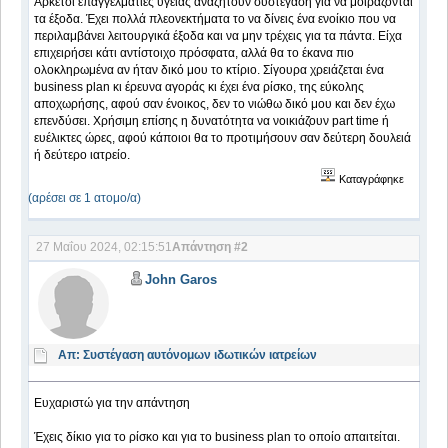
Αρκετοί επαγγελματίες υγείας αναζητούν συστέγαση για να μοιράζονται
τα έξοδα. Έχει πολλά πλεονεκτήματα το να δίνεις ένα ενοίκιο που να
περιλαμβάνει λειτουργικά έξοδα και να μην τρέχεις για τα πάντα. Είχα
επιχειρήσει κάτι αντίστοιχο πρόσφατα, αλλά θα το έκανα πιο
ολοκληρωμένα αν ήταν δικό μου το κτίριο. Σίγουρα χρειάζεται ένα
business plan κι έρευνα αγοράς κι έχει ένα ρίσκο, της εύκολης
αποχωρήσης, αφού σαν ένοικος, δεν το νιώθω δικό μου και δεν έχω
επενδύσει. Χρήσιμη επίσης η δυνατότητα να νοικιάζουν part time ή
ευέλικτες ώρες, αφού κάποιοι θα το προτιμήσουν σαν δεύτερη δουλειά
ή δεύτερο ιατρείο.
Καταγράφηκε
(αρέσει σε 1 ατομο/α)
27 Μαΐου 2024, 02:15:51
Απάντηση #2
John Garos
Απ: Συστέγαση αυτόνομων ιδωτικών ιατρείων
Ευχαριστώ για την απάντηση
Έχεις δίκιο για το ρίσκο και για το business plan το οποίο απαιτείται.