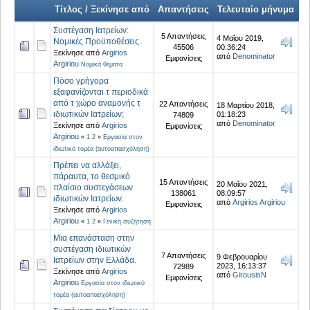
Τίτλος / Ξεκίνησε από
Απαντήσεις
Τελευταίο μήνυμα
Συστέγαση Ιατρείων:
5 Απαντήσεις
4 Μαΐου 2019,
Νομικές Προϋποθέσεις.
45506
00:36:24
Ξεκίνησε από
Argirios
από
Denominator
Εμφανίσεις
Argiriou
Νομικά θέματα
Πόσο γρήγορα
εξαφανίζονται τ περιοδικά
από τ χώρο αναμονής τ
22 Απαντήσεις
18 Μαρτίου 2018,
ιδιωτικών Ιατρείων;
01:18:23
74809
από
Denominator
Ξεκίνησε από
Argirios
Εμφανίσεις
Argiriou
«
1
2
»
Εργασία στον
ιδιωτικό τομέα (αυτοαπασχόληση)
Πρέπει να αλλάξει,
πάραυτα, το θεσμικό
15 Απαντήσεις
20 Μαΐου 2021,
πλαίσιο συστεγάσεων
138061
08:09:57
ιδιωτικών Ιατρείων.
από
Argirios Argiriou
Εμφανίσεις
Ξεκίνησε από
Argirios
Argiriou
«
1
2
»
Γενική συζήτηση
Μια επανάσταση στην
συστέγαση ιδιωτικών
7 Απαντήσεις
9 Φεβρουαρίου
Ιατρείων στην Ελλάδα.
2023, 16:13:37
72989
Ξεκίνησε από
Argirios
από
GirousisN
Εμφανίσεις
Argiriou
Εργασία στον ιδιωτικό
τομέα (αυτοαπασχόληση)