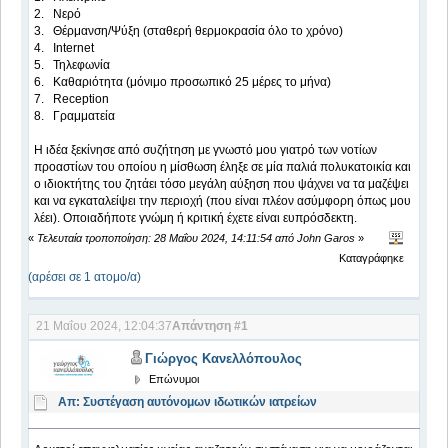
2. Νερό
3. Θέρμανση/Ψύξη (σταθερή θερμοκρασία όλο το χρόνο)
4. Internet
5. Τηλεφωνία
6. Καθαριότητα (μόνιμο προσωπικό 25 μέρες το μήνα)
7. Reception
8. Γραμματεία
Η ιδέα ξεκίνησε από συζήτηση με γνωστό μου γιατρό των νοτίων
προαστίων του οποίου η μίσθωση έληξε σε μία παλιά πολυκατοικία και
ο ιδιοκτήτης του ζητάει τόσο μεγάλη αύξηση που ψάχνει να τα μαζέψει
και να εγκαταλείψει την περιοχή (που είναι πλέον ασύμφορη όπως μου
λέει). Οποιαδήποτε γνώμη ή κριτική έχετε είναι ευπρόσδεκτη.
«
Τελευταία τροποποίηση: 28 Μαΐου 2024, 14:11:54 από John Garos
»
Καταγράφηκε
(αρέσει σε 1 ατομο/α)
21 Μαΐου 2024, 12:04:37
Απάντηση #1
Γιώργος Κανελλόπουλος
Επώνυμοι
Απ: Συστέγαση αυτόνομων ιδωτικών ιατρείων