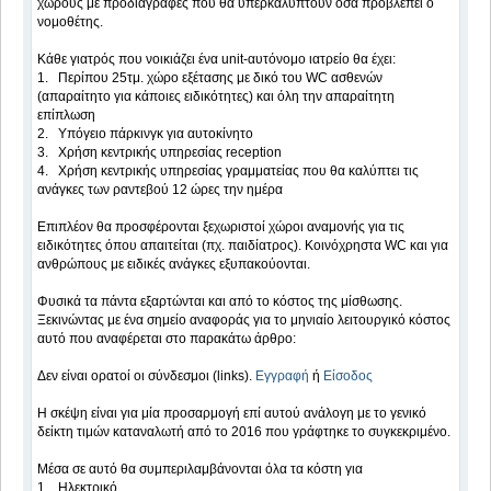
χώρους με προδιαγραφές που θα υπερκαλύπτουν όσα προβλέπει ο
νομοθέτης.
Κάθε γιατρός που νοικιάζει ένα unit-αυτόνομο ιατρείο θα έχει:
1. Περίπου 25τμ. χώρο εξέτασης με δικό του WC ασθενών
(απαραίτητο για κάποιες ειδικότητες) και όλη την απαραίτητη
επίπλωση
2. Υπόγειο πάρκινγκ για αυτοκίνητο
3. Χρήση κεντρικής υπηρεσίας reception
4. Χρήση κεντρικής υπηρεσίας γραμματείας που θα καλύπτει τις
ανάγκες των ραντεβού 12 ώρες την ημέρα
Επιπλέον θα προσφέρονται ξεχωριστοί χώροι αναμονής για τις
ειδικότητες όπου απαιτείται (πχ. παιδίατρος). Κοινόχρηστα WC και για
ανθρώπους με ειδικές ανάγκες εξυπακούονται.
Φυσικά τα πάντα εξαρτώνται και από το κόστος της μίσθωσης.
Ξεκινώντας με ένα σημείο αναφοράς για το μηνιαίο λειτουργικό κόστος
αυτό που αναφέρεται στο παρακάτω άρθρο:
Δεν είναι ορατοί οι σύνδεσμοι (links).
Εγγραφή
ή
Είσοδος
Η σκέψη είναι για μία προσαρμογή επί αυτού ανάλογη με το γενικό
δείκτη τιμών καταναλωτή από το 2016 που γράφτηκε το συγκεκριμένο.
Μέσα σε αυτό θα συμπεριλαμβάνονται όλα τα κόστη για
1. Ηλεκτρικό