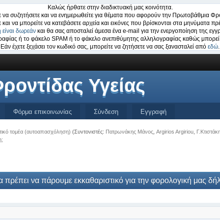
Καλώς ήρθατε στην διαδικτυακή μας κοινότητα.
 να συζητήσετε και να ενημερωθείτε για θέματα που αφορούν την Πρωτοβάθμια Φρο
ε και να μπορείτε να κατεβάσετε αρχεία και εικόνες που βρίσκονται στα μηνύματα πρέ
 είναι δωρεάν
και θα σας αποσταλεί άμεσα ένα e-mail για την ενεργοποίηση της εγγ
ογραφίας ή το φάκελο SPAM ή το φάκελο ανεπιθύμητης αλληλογραφίας καθώς μπορεί 
Εάν έχετε ξεχάσει τον κωδικό σας, μπορείτε να ζητήσετε να σας ξανασταλεί από
εδώ
.
ροντίδας Υγείας
Φόρμα επικοινωνίας
Σύνδεση
Εγγραφή
ωτικό τομέα (αυτοαπασχόληση)
(Συντονιστές:
Πατρωνάκης Μάνος
,
Argirios Argiriou
,
Γ.Κτιστάκ
η;
α πρέπει να πάρουμε εκκαθαριστικό για την φορολογική μας 