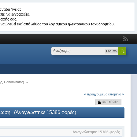
ντίδα Υγείας.
πει να εγγραφείτε.
ραφής σας.
να βρεθεί εκεί από λάθος του λογισμικού ηλεκτρονικού ταχυδρομείου.
Forums
ης
,
Denominator
) →
« προηγούμενο
επόμενο »
ΕΚΤΎΠΩΣΗ
δήλωση; (Αναγνώστηκε 15386 φορές)
Αναγνώστηκε 15386 φορές