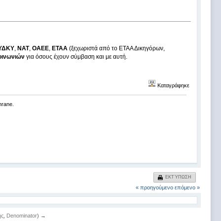
ΥΔΚΥ
,
ΝΑΤ
,
ΟΑΕΕ
,
ΕΤΑΑ
(ξεχωριστά από το ΕΤΑΑ Δικηγόρων,
οινωνιών
για όσους έχουν σύμβαση και με αυτή.
Καταγράφηκε
chrane.
ΕΚΤΎΠΩΣΗ
« προηγούμενο
επόμενο »
ης
,
Denominator
) →