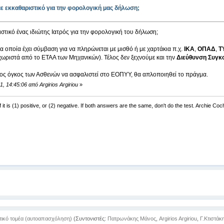
ε εκκαθαριστικό για την φορολογική μας δήλωση;
ιστικό ένας ιδιώτης Ιατρός για την φορολογική του δήλωση;
α οποία έχει σύμβαση για να πληρώνεται με μισθό ή με χαρτάκια π.χ.
ΙΚΑ
,
ΟΠΑΔ
,
Τ
χωριστά από το ΕΤΑΑ των Μηχανικών). Τέλος δεν ξεχνούμε και την
Διεύθυνση Συγκ
ρος όγκος των Ασθενών να ασφαλιστεί στο ΕΟΠΥΥ, θα απλοποιηθεί το πράγμα.
, 14:45:06 από Argirios Argiriou
»
f it is (1) positive, or (2) negative. If both answers are the same, don't do the test. Archie Co
ωτικό τομέα (αυτοαπασχόληση)
(Συντονιστές:
Πατρωνάκης Μάνος
,
Argirios Argiriou
,
Γ.Κτιστάκ