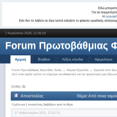
Εδώ μπορείτε
Για να συμμετέχετ
Η
εγγραφή
Εάν δεν το λάβετε σε λίγα λεπτά ελέγξετε το φάκελο ομαδικής αλληλ
7 Αυγούστου 2026, 12:36:19
Forum Πρωτοβάθμιας Φ
Αρχική
Βοήθεια
Λέξεις κλειδιά
Ημερολόγιο
Forum Πρωτοβάθμιας Φροντίδας Υγείας
→
Θέματα Εργασίας
→
Εργασία στον ιδι
Από ποια ταμεία πρέπει να πάρουμε εκκαθαριστικό για την φορολογική μας δήλωσ
Σελίδες: [
1
]
Αποστολέας
Θέμα: Από ποια ταμεί
0 μέλη και 1 επισκέπτης διαβάζουν αυτό το θέμα.
27 Φεβρουαρίου 2011, 13:42:31