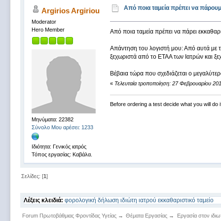
Από ποια ταμεία πρέπει να πάρουμ
Argirios Argiriou
Moderator
Hero Member
Από ποια ταμεία πρέπει να πάρει εκκαθαρ
Απάντηση του λογιστή μου: Από αυτά με τ
ξεχωριστά από το ΕΤΑΑ των Ιατρών και ξε
Βέβαια τώρα που σχεδιάζεται ο μεγαλύτε
«
Τελευταία τροποποίηση: 27 Φεβρουαρίου 2011
Before ordering a test decide what you will do i
Μηνύματα: 22382
Σύνολο Μου αρέσει: 1233
Ιδιότητα: Γενικός ιατρός
Τόπος εργασίας: Καβάλα.
Σελίδες: [
1
]
Λέξεις κλειδιά:
φορολογική
δήλωση
ιδιώτη
ιατρού
εκκαθαριστικό
ταμείο
Forum Πρωτοβάθμιας Φροντίδας Υγείας
→
Θέματα Εργασίας
→
Εργασία στον ιδι