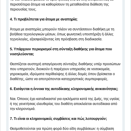
περισσότερα άτομα να καθορίσουν τη μεταθανάτια διάθεση της
περιουσίας τους.
4. Τι προβλέπεται για άτομα με αναπηρία;
Άτομα με αναπηρίες μπορούν πλέον να συντάσσουν διαθήκη με τη
βοήθεια τεχνολογικών μέσων, όπως φωνητική υποστήριξη ή άλλες
τεχνολογίες, εξασφαλίζοντας ίση πρόσβαση στη διαδικασία.
5. Υπάρχουν περιορισμοί στη σύνταξη διαθήκης για άτομα που
νοσηλεύονται;
Θεσπίζεται αυστηρή απαγόρευση σύνταξης διαθήκης υπέρ προσώπων
που υπηρετούν, διοικούν ή παρέχουν υπηρεσίες σε νοσοκομεία,
γηροκομεία, ιδρύματα περίθαλψης ή άλλες δομές όπου βρίσκεται ο
διαθέτης, ώστε να αποτρέπονται καταχρηστικές συμπεριφορές.
6. Εισάγεται η έννοια της αυτοδίκαιης κληρονομικής ανικανότητας;
Ναι. Όποιος έχει καταδικαστεί για εγκλήματα κατά της ζωής, της υγείας
ή της γενετήσιας ελευθερίας του διαθέτη αποκλείεται αυτοδίκαια από
την κληρονομιά.
7. Τι είναι οι κληρονομικές συμβάσεις και πώς λειτουργούν;
Θεσμοθετούνται για πρώτη φορά δύο είδη συμβάσεων: η σύμβαση