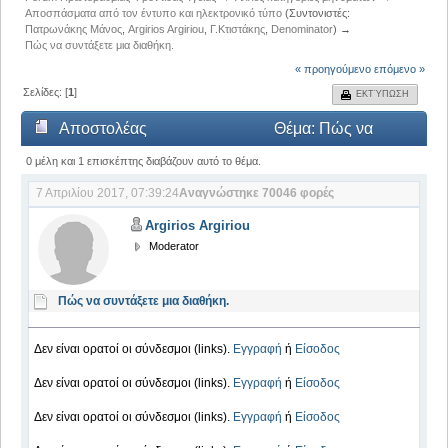
Αποσπάσματα από τον έντυπο και ηλεκτρονικό τύπο
(Συντονιστές:
Πατρωνάκης Μάνος
,
Argirios Argiriou
,
Γ.Κτιστάκης
,
Denominator
) →
Πώς να συντάξετε μια διαθήκη.
« προηγούμενο
επόμενο »
Σελίδες: [
1
]
ΕΚΤΎΠΩΣΗ
Αποστολέας
Θέμα: Πώς να
συντάξετε μια διαθήκη. (Αναγνώστηκε 70046 φορές)
0 μέλη και 1 επισκέπτης διαβάζουν αυτό το θέμα.
7 Απριλίου 2017, 07:39:24
Αναγνώστηκε 70046 φορές
Argirios Argiriou
Moderator
Πώς να συντάξετε μια διαθήκη.
Δεν είναι ορατοί οι σύνδεσμοι (links).
Εγγραφή
ή
Είσοδος
Δεν είναι ορατοί οι σύνδεσμοι (links).
Εγγραφή
ή
Είσοδος
Δεν είναι ορατοί οι σύνδεσμοι (links).
Εγγραφή
ή
Είσοδος