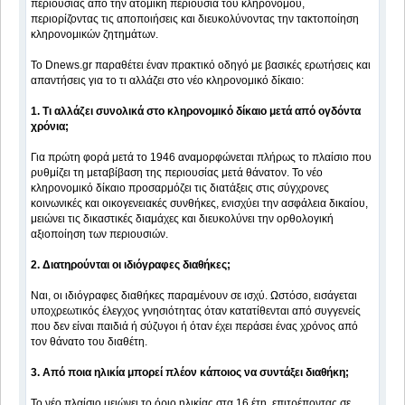
περιουσίας από την ατομική περιουσία του κληρονόμου,
περιορίζοντας τις αποποιήσεις και διευκολύνοντας την τακτοποίηση
κληρονομικών ζητημάτων.
To Dnews.gr παραθέτει έναν πρακτικό οδηγό με βασικές ερωτήσεις και
απαντήσεις για το τι αλλάζει στο νέο κληρονομικό δίκαιο:
1. Τι αλλάζει συνολικά στο κληρονομικό δίκαιο μετά από ογδόντα
χρόνια;
Για πρώτη φορά μετά το 1946 αναμορφώνεται πλήρως το πλαίσιο που
ρυθμίζει τη μεταβίβαση της περιουσίας μετά θάνατον. Το νέο
κληρονομικό δίκαιο προσαρμόζει τις διατάξεις στις σύγχρονες
κοινωνικές και οικογενειακές συνθήκες, ενισχύει την ασφάλεια δικαίου,
μειώνει τις δικαστικές διαμάχες και διευκολύνει την ορθολογική
αξιοποίηση των περιουσιών.
2. Διατηρούνται οι ιδιόγραφες διαθήκες;
Ναι, οι ιδιόγραφες διαθήκες παραμένουν σε ισχύ. Ωστόσο, εισάγεται
υποχρεωτικός έλεγχος γνησιότητας όταν κατατίθενται από συγγενείς
που δεν είναι παιδιά ή σύζυγοι ή όταν έχει περάσει ένας χρόνος από
τον θάνατο του διαθέτη.
3. Από ποια ηλικία μπορεί πλέον κάποιος να συντάξει διαθήκη;
Το νέο πλαίσιο μειώνει το όριο ηλικίας στα 16 έτη, επιτρέποντας σε