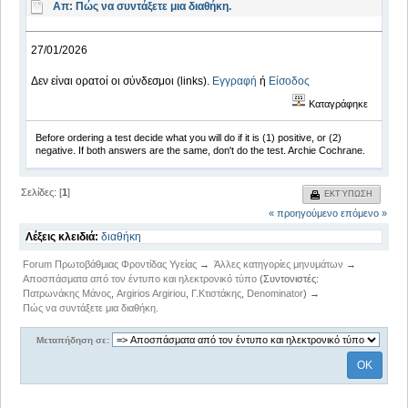
Απ: Πώς να συντάξετε μια διαθήκη.
27/01/2026
Δεν είναι ορατοί οι σύνδεσμοι (links).
Εγγραφή
ή
Είσοδος
Καταγράφηκε
Before ordering a test decide what you will do if it is (1) positive, or (2)
negative. If both answers are the same, don't do the test. Archie Cochrane.
Σελίδες: [
1
]
ΕΚΤΎΠΩΣΗ
« προηγούμενο
επόμενο »
Λέξεις κλειδιά:
διαθήκη
Forum Πρωτοβάθμιας Φροντίδας Υγείας
→
Άλλες κατηγορίες μηνυμάτων
→
Αποσπάσματα από τον έντυπο και ηλεκτρονικό τύπο
(Συντονιστές:
Πατρωνάκης Μάνος
,
Argirios Argiriou
,
Γ.Κτιστάκης
,
Denominator
) →
Πώς να συντάξετε μια διαθήκη.
Μεταπήδηση σε: