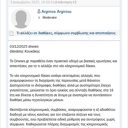
3 Δεκεμβρίου 2025, 16:50:01
Απάντηση #3
Argirios Argiriou
Moderator
Τι αλλάζει σε διαθήκες, σύμφωνο συμβίωσης και αποποιήσεις
03/12/2025 dnews
Θανάσης Κουκάκης
To Dnews.gr παραθέτει έναν πρακτικό οδηγό με βασικές ερωτήσεις και
απαντήσεις για το τι αλλάζει στο νέο κληρονομικό δίκαιο.
Το νέο κληρονομικό δίκαιο εισάγει εκτεταμένες αλλαγές που
αναμορφώνουν τη διαχείριση της περιουσίας μετά θάνατον.
Διατηρούνται οι ιδιόγραφες διαθήκες αλλά με αυστηρότερο έλεγχο
γνησιότητας, μειώνεται το όριο ηλικίας για σύνταξη διαθήκης στα 16
έτη και δίνεται η δυνατότητα σε άτομα με αναπηρία να συντάσσουν
διαθήκη μέσω τεχνολογικών μέσων.
Θεσπίζονται κληρονομικές συμβάσεις, αναμορφώνεται η εξ αδιαθέτου
διαδοχή με νέους κανόνες για τον επιζώντα σύζυγο και τους
συμβιούντες, ενώ προβλέπεται ειδική ρύθμιση για συντρόφους χωρίς
σύμφωνο. Καθιερώνεται πλήρης διαχωρισμός της κληρονομικής