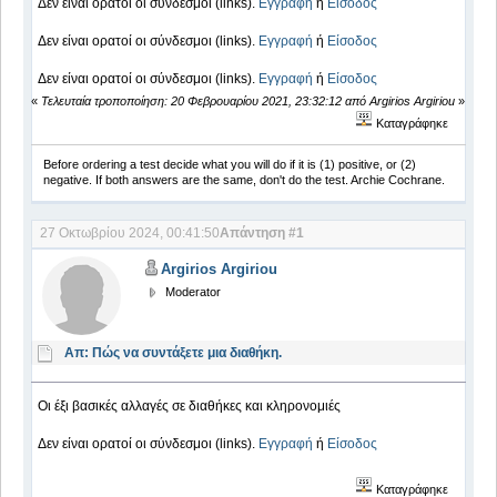
Δεν είναι ορατοί οι σύνδεσμοι (links).
Εγγραφή
ή
Είσοδος
Δεν είναι ορατοί οι σύνδεσμοι (links).
Εγγραφή
ή
Είσοδος
Δεν είναι ορατοί οι σύνδεσμοι (links).
Εγγραφή
ή
Είσοδος
«
Τελευταία τροποποίηση: 20 Φεβρουαρίου 2021, 23:32:12 από Argirios Argiriou
»
Καταγράφηκε
Before ordering a test decide what you will do if it is (1) positive, or (2)
negative. If both answers are the same, don't do the test. Archie Cochrane.
27 Οκτωβρίου 2024, 00:41:50
Απάντηση #1
Argirios Argiriou
Moderator
Απ: Πώς να συντάξετε μια διαθήκη.
Οι έξι βασικές αλλαγές σε διαθήκες και κληρονομιές
Δεν είναι ορατοί οι σύνδεσμοι (links).
Εγγραφή
ή
Είσοδος
Καταγράφηκε