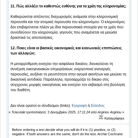
11. Πώς αλλάζει το καθεστώς ευθύνης για τα χρέη της κληρονομίας;
Καθιερώνεται απόλυτος διαχωρισμός ανάμεσα στην κληρονομική
περιουσία και την ατομική περιουσία του κληρονόμου. Ο κληρονόμος
δεν επιβαρύνεται πλέον με ίδια περιουσιακά στοιχεία για τα χρέη που
συνοδεύουν την κληρονομία, γεγονός που αναμένεται να μειώσει
δραστικά τις αποποιήσεις.
12. Ποιες είναι οι βασικές οικονομικές και κοινωνικές επιπτώσεις
των αλλαγών;
Η μεταρρύθμιση ενισχύει την ασφάλεια δικαίου, διευκολύνει τη
συνέχιση οικογενειακών επιχειρήσεων, ενεργοποιεί ανενεργές
περιουσίες, αυξάνει τη ρευστότητα στην αγορά ακινήτων και μειώνει τη
δικαστική αντιδικία. Παράλληλα, προσαρμόζει το δίκαιο στις
σύγχρονες μορφές οικογένειας και ενισχύει τον σεβασμό στη βούληση
του διαθέτη.
Δεν είναι ορατοί οι σύνδεσμοι (links).
Εγγραφή
ή
Είσοδος
«
Τελευταία τροποποίηση: 3 Δεκεμβρίου 2025, 17:11:24 από Argirios Argiriou
»
Καταγράφηκε
Before ordering a test decide what you will do if it is (1) positive, or (2)
negative. If both answers are the same, don't do the test. Archie Cochrane.