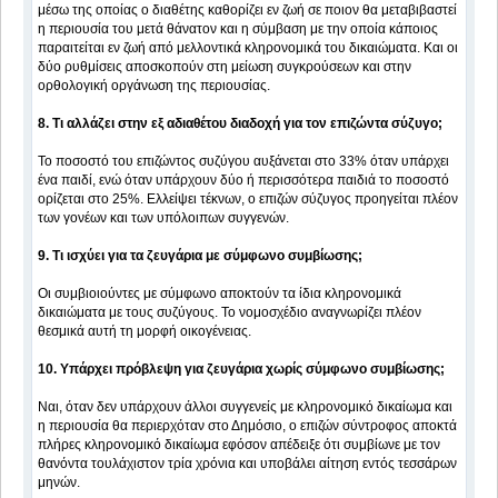
μέσω της οποίας ο διαθέτης καθορίζει εν ζωή σε ποιον θα μεταβιβαστεί
η περιουσία του μετά θάνατον και η σύμβαση με την οποία κάποιος
παραιτείται εν ζωή από μελλοντικά κληρονομικά του δικαιώματα. Και οι
δύο ρυθμίσεις αποσκοπούν στη μείωση συγκρούσεων και στην
ορθολογική οργάνωση της περιουσίας.
8. Τι αλλάζει στην εξ αδιαθέτου διαδοχή για τον επιζώντα σύζυγο;
Το ποσοστό του επιζώντος συζύγου αυξάνεται στο 33% όταν υπάρχει
ένα παιδί, ενώ όταν υπάρχουν δύο ή περισσότερα παιδιά το ποσοστό
ορίζεται στο 25%. Ελλείψει τέκνων, ο επιζών σύζυγος προηγείται πλέον
των γονέων και των υπόλοιπων συγγενών.
9. Τι ισχύει για τα ζευγάρια με σύμφωνο συμβίωσης;
Οι συμβιοιούντες με σύμφωνο αποκτούν τα ίδια κληρονομικά
δικαιώματα με τους συζύγους. Το νομοσχέδιο αναγνωρίζει πλέον
θεσμικά αυτή τη μορφή οικογένειας.
10. Υπάρχει πρόβλεψη για ζευγάρια χωρίς σύμφωνο συμβίωσης;
Ναι, όταν δεν υπάρχουν άλλοι συγγενείς με κληρονομικό δικαίωμα και
η περιουσία θα περιερχόταν στο Δημόσιο, ο επιζών σύντροφος αποκτά
πλήρες κληρονομικό δικαίωμα εφόσον απέδειξε ότι συμβίωνε με τον
θανόντα τουλάχιστον τρία χρόνια και υποβάλει αίτηση εντός τεσσάρων
μηνών.