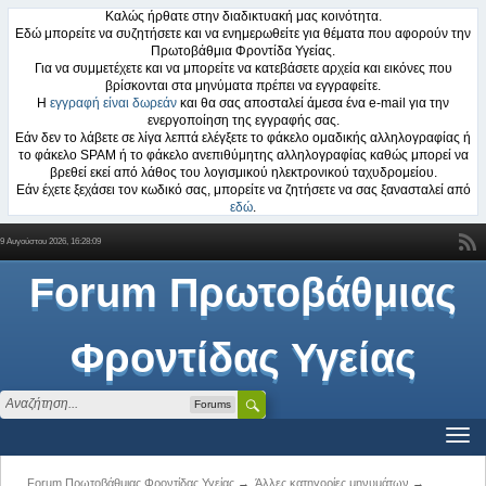
Καλώς ήρθατε στην διαδικτυακή μας κοινότητα.
Εδώ μπορείτε να συζητήσετε και να ενημερωθείτε για θέματα που αφορούν την
Πρωτοβάθμια Φροντίδα Υγείας.
Για να συμμετέχετε και να μπορείτε να κατεβάσετε αρχεία και εικόνες που
βρίσκονται στα μηνύματα πρέπει να εγγραφείτε.
Η
εγγραφή είναι δωρεάν
και θα σας αποσταλεί άμεσα ένα e-mail για την
ενεργοποίηση της εγγραφής σας.
Εάν δεν το λάβετε σε λίγα λεπτά ελέγξετε το φάκελο ομαδικής αλληλογραφίας ή
το φάκελο SPAM ή το φάκελο ανεπιθύμητης αλληλογραφίας καθώς μπορεί να
βρεθεί εκεί από λάθος του λογισμικού ηλεκτρονικού ταχυδρομείου.
Εάν έχετε ξεχάσει τον κωδικό σας, μπορείτε να ζητήσετε να σας ξανασταλεί από
εδώ
.
9 Αυγούστου 2026, 16:28:09
Forum Πρωτοβάθμιας
Φροντίδας Υγείας
Forums
Forum Πρωτοβάθμιας Φροντίδας Υγείας
→
Άλλες κατηγορίες μηνυμάτων
→