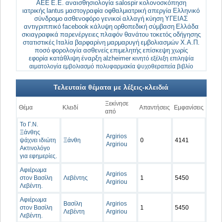
ΑΕΕ
Ε.Ε.
αναισθησιολογία
salospir
κολονοσκόπηση
ιατρικής
lantus
μαστογραφία
οφθαλμιατρική
απεργία
Ελληνικό
σύνδρομο
ασθενοφόρο
γενικοί
αλλαγή
κύηση
ΥΓΕΙΑΣ
αντιγριππικό
facebook
κάλυψη
ορθοπεδική
σύμβαση
Ελλάδα
σκιαγραφικά
παρενέργειες
πλαφόν
θανάτου
τοκετός
οδήγησης
στατιστικές
Ιταλία
βαρφαρίνη
μαρμαρυγή
εμβολιασμών
Χ.Α.Π.
ποσό
φορολογία
ασθενείς
επιμελητής
επίσκεψη
χωρίς
εφορία
κατάθλιψη
έναρξη
alzheimer
κινητό
εξέλιξη
επιληψία
αιματολογία
εμβολιασμό
πολυφαρμακία
ψυχοθεραπεία
βιβλίο
Τελευταία θέματα με λέξεις-κλειδιά
Ξεκίνησε
Θέμα
Κλειδί
Απαντήσεις
Εμφανίσεις
από
Το Γ.Ν.
Ξάνθης
Argirios
ψάχνει ιδιώτη
Ξάνθη
0
4141
Argiriou
Ακτινολόγο
για εφημερίες.
Αφιέρωμα
Argirios
στον Βασίλη
Λεβέντης
1
5450
Argiriou
Λεβέντη.
Αφιέρωμα
Βασίλη
Argirios
στον Βασίλη
1
5450
Λεβέντη
Argiriou
Λεβέντη.