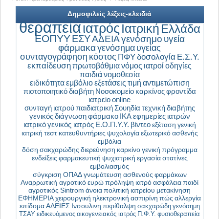
Δημοφιλείς λέξεις-κλειδιά
θεραπεία
ιατρός
Ιατρική
Ελλάδα
ΕΟΠΥΥ
ΕΣΥ
ΑΔΕΙΑ
γενόσημο
υγεία
φάρμακα
γενόσημα
υγείας
συνταγογράφηση
κόστος
ΠΦΥ
δοσολογία
Ε.Σ.Υ.
εκπαίδευση
πρωτοβάθμια
νόμος
ιατροί
οδηγίες
παιδιά
νομοθεσία
ειδικότητα
εμβόλιο
εξετάσεις
τιμή
αντιμετώπιση
πιστοποιητικό
διαβήτη
Νοσοκομείο
καρκίνος
φροντίδα
ιατρείο
online
συνταγή
ιατρού
παιδιατρική
Σουηδία
τεχνική
διαβήτης
γενικός
διάγνωση
φάρμακο
ΙΚΑ
εφημερίες
ιατρών
ιατρικό
γενικός ιατρός
Ε.Ο.Π.Υ.Υ.
βίντεο
εξέταση
γενική
ιατρική
τεστ
κατευθυντήριες
ψυχολογία
εξωτερικό
ασθενής
εμβόλια
δόση
σακχαρώδης
διερεύνηση
καρκίνο
γενική
πρόγραμμα
ενδείξεις
φαρμακευτική
ψυχιατρική
εργασία
στατίνες
εμβολιασμός
σύγκριση
ΟΠΑΔ
γνωμάτευση
ασθενούς
φαρμάκων
Αναρρωτική
αγροτικό
ευρώ
πρόληψη
ιατρό
ασφάλεια
παιδί
αγροτικός
Sintrom
άνοια
πολιτική
ιατρείου
μετακίνηση
ΕΦΗΜΕΡΙΑ
χειρουργική
ηλεκτρονική
ασπιρίνη
πώς
αλλεργία
επίδομα
ΑΔΕΙΕΣ
Ινσουλινη
περίθαλψη
σακχαρώδη
γενόσημη
ΤΣΑΥ
ειδικευόμενος
οικογενειακός ιατρός
Π.Φ.Υ.
φυσιοθεραπεία