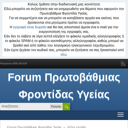
Καλώς ήρθατε στην διαδικτυακή μας κοινότητα.
Εδώ μπορείτε να συζητήσετε και να ενημερωθείτε για θέματα που αφορούν την
Πρωτοβάθμια Φροντίδα Υγείας.
Για να συμμετέχετε και να μπορείτε να κατεβάσετε αρχεία και εικόνες που
βρίσκονται στα μηνύματα πρέπει να εγγραφείτε.
Η
εγγραφή είναι δωρεάν
και θα σας αποσταλεί άμεσα ένα e-mail για την
ενεργοποίηση της εγγραφής σας.
Εάν δεν το λάβετε σε λίγα λεπτά ελέγξετε το φάκελο ομαδικής αλληλογραφίας ή
το φάκελο SPAM ή το φάκελο ανεπιθύμητης αλληλογραφίας καθώς μπορεί να
βρεθεί εκεί από λάθος του λογισμικού ηλεκτρονικού ταχυδρομείου.
Εάν έχετε ξεχάσει τον κωδικό σας, μπορείτε να ζητήσετε να σας ξανασταλεί από
εδώ
.
9 Αυγούστου 2026, 09:31:28
Forum Πρωτοβάθμιας
Φροντίδας Υγείας
Forums
Forum Πρωτοβάθμιας Φροντίδας Υγείας
→
Λέξεις κλειδιά