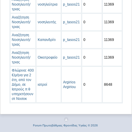
Νοσηλευτή/
νοσηλεύτρια
p_tasos21
0
11369
τριας
Αναζήτηση
Νοσηλευτή/
νοσηλευτής
p_tasos21
0
11369
τριας
Αναζήτηση
Νοσηλευτή/
Καπανδρίτι
p_tasos21
0
11369
τριας
Αναζήτηση
Νοσηλευτή/
Οικοτροφείο
p_tasos21
0
11369
τριας
Φλώρινα: 400
€/μήνα για 2
έτη, από τον
Argirios
Δήμο, σε
ιατροί
0
8648
Argiriou
Ιατρούς π θ
υπηρετήσουν
στ Νοσοκ
Forum Πρωτοβάθμιας Φροντίδας Υγείας © 2026