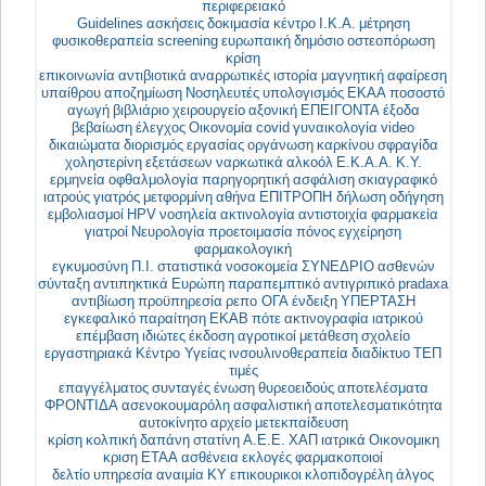
περιφερειακό
Guidelines
ασκήσεις
δοκιμασία
κέντρο
Ι.Κ.Α.
μέτρηση
φυσικοθεραπεία
screening
ευρωπαική
δημόσιο
οστεοπόρωση
κρίση
επικοινωνία
αντιβιοτικά
αναρρωτικές
ιστορία
μαγνητική
αφαίρεση
υπαίθρου
αποζημίωση
Νοσηλευτές
υπολογισμός
ΕΚΑΑ
ποσοστό
αγωγή
βιβλιάριο
χειρουργείο
αξονική
ΕΠΕΙΓΟΝΤΑ
έξοδα
βεβαίωση
έλεγχος
Οικονομία
covid
γυναικολογία
video
δικαιώματα
διορισμός
εργασίας
οργάνωση
καρκίνου
σφραγίδα
χοληστερίνη
εξετάσεων
ναρκωτικά
αλκοόλ
Ε.Κ.Α.Α.
Κ.Υ.
ερμηνεία
οφθαλμολογία
παρηγορητική
ασφάλιση
σκιαγραφικό
ιατρούς
γιατρός
μετφορμίνη
αθήνα
ΕΠΙΤΡΟΠΗ
δήλωση
οδήγηση
εμβολιασμοί
HPV
νοσηλεία
ακτινολογία
αντιστοιχία
φαρμακεία
γιατροί
Νευρολογία
προετοιμασία
πόνος
εγχείρηση
φαρμακολογική
εγκυμοσύνη
Π.Ι.
στατιστικά
νοσοκομεία
ΣΥΝΕΔΡΙΟ
ασθενών
σύνταξη
αντιπηκτικά
Ευρώπη
παραπεμπτικό
αντιγριπικό
pradaxa
αντιβίωση
προϋπηρεσία
ρεπο
ΟΓΑ
ένδειξη
ΥΠΕΡΤΑΣΗ
εγκεφαλικό
παραίτηση
ΕΚΑΒ
πότε
ακτινογραφία
ιατρικού
επέμβαση
ιδιώτες
έκδοση
αγροτικοί
μετάθεση
σχολείο
εργαστηριακά
Κέντρο Υγείας
ινσουλινοθεραπεία
διαδίκτυο
ΤΕΠ
τιμές
επαγγέλματος
συνταγές
ένωση
θυρεοειδούς
αποτελέσματα
ΦΡΟΝΤΙΔΑ
ασενοκουμαρόλη
ασφαλιστική
αποτελεσματικότητα
αυτοκίνητο
αρχείο
μετεκπαίδευση
κρίση
κολπική
δαπάνη
στατίνη
Α.Ε.Ε.
ΧΑΠ
ιατρικά
Οικονομικη
κριση
ΕΤΑΑ
ασθένεια
εκλογές
φαρμακοποιοί
δελτίο
υπηρεσία
αναιμία
ΚΥ
επικουρικοι
κλοπιδογρέλη
άλγος