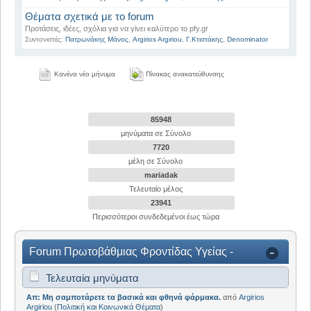
Θέματα σχετικά με το forum
Προτάσεις, ιδέες, σχόλια για να γίνει καλύτερο το pfy.gr
Συντονιστές:
Πατρωνάκης Μάνος
,
Argirios Argiriou
,
Γ.Κτιστάκης
,
Denominator
Κανένα νέο μήνυμα
Πίνακας ανακατεύθυνσης
85948
μηνύματα σε Σύνολο
7720
μέλη σε Σύνολο
mariadak
Τελευταίο μέλος
23941
Περισσότεροι συνδεδεμένοι έως τώρα
Forum Πρωτοβάθμιας Φροντίδας Υγείας -
Κέντρο Πληροφοριών
Τελευταία μηνύματα
Απ: Μη σαμποτάρετε τα βασικά και φθηνά φάρμακα.
από
Argirios
Argiriou
(
Πολιτική και Κοινωνικά Θέματα
)