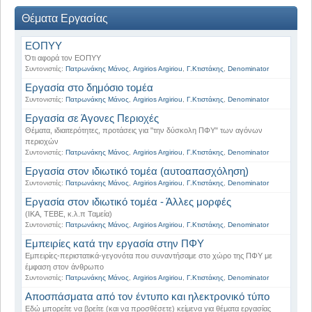
Θέματα Εργασίας
ΕΟΠΥΥ
Ότι αφορά τον ΕΟΠΥΥ
Συντονιστές:
Πατρωνάκης Μάνος
,
Argirios Argiriou
,
Γ.Κτιστάκης
,
Denominator
Εργασία στο δημόσιο τομέα
Συντονιστές:
Πατρωνάκης Μάνος
,
Argirios Argiriou
,
Γ.Κτιστάκης
,
Denominator
Εργασία σε Άγονες Περιοχές
Θέματα, ιδιαιτερότητες, προτάσεις για "την δύσκολη ΠΦΥ" των αγόνων
περιοχών
Συντονιστές:
Πατρωνάκης Μάνος
,
Argirios Argiriou
,
Γ.Κτιστάκης
,
Denominator
Εργασία στον ιδιωτικό τομέα (αυτοαπασχόληση)
Συντονιστές:
Πατρωνάκης Μάνος
,
Argirios Argiriou
,
Γ.Κτιστάκης
,
Denominator
Εργασία στον ιδιωτικό τομέα - Άλλες μορφές
(ΙΚΑ, ΤΕΒΕ, κ.λ.π Ταμεία)
Συντονιστές:
Πατρωνάκης Μάνος
,
Argirios Argiriou
,
Γ.Κτιστάκης
,
Denominator
Εμπειρίες κατά την εργασία στην ΠΦΥ
Εμπειρίες-περιστατικά-γεγονότα που συναντήσαμε στο χώρο της ΠΦΥ με
έμφαση στον άνθρωπο
Συντονιστές:
Πατρωνάκης Μάνος
,
Argirios Argiriou
,
Γ.Κτιστάκης
,
Denominator
Αποσπάσματα από τον έντυπο και ηλεκτρονικό τύπο
Εδώ μπορείτε να βρείτε (και να προσθέσετε) κείμενα για θέματα εργασίας