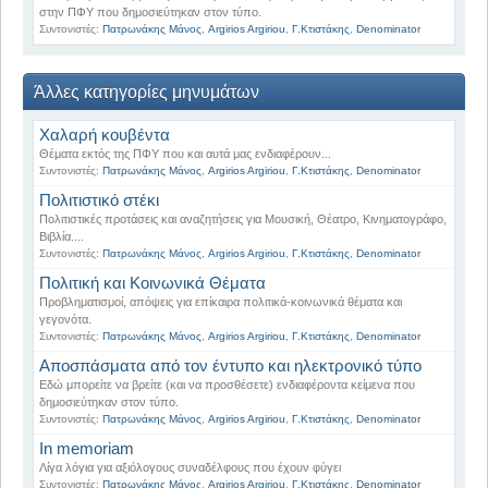
στην ΠΦΥ που δημοσιεύτηκαν στον τύπο.
Συντονιστές:
Πατρωνάκης Μάνος
,
Argirios Argiriou
,
Γ.Κτιστάκης
,
Denominator
Άλλες κατηγορίες μηνυμάτων
Χαλαρή κουβέντα
Θέματα εκτός της ΠΦΥ που και αυτά μας ενδιαφέρουν...
Συντονιστές:
Πατρωνάκης Μάνος
,
Argirios Argiriou
,
Γ.Κτιστάκης
,
Denominator
Πολιτιστικό στέκι
Πολιτιστικές προτάσεις και αναζητήσεις για Μουσική, Θέατρο, Κινηματογράφο,
Βιβλία....
Συντονιστές:
Πατρωνάκης Μάνος
,
Argirios Argiriou
,
Γ.Κτιστάκης
,
Denominator
Πολιτική και Κοινωνικά Θέματα
Προβληματισμοί, απόψεις για επίκαιρα πολιτικά-κοινωνικά θέματα και
γεγονότα.
Συντονιστές:
Πατρωνάκης Μάνος
,
Argirios Argiriou
,
Γ.Κτιστάκης
,
Denominator
Αποσπάσματα από τον έντυπο και ηλεκτρονικό τύπο
Εδώ μπορείτε να βρείτε (και να προσθέσετε) ενδιαφέροντα κείμενα που
δημοσιεύτηκαν στον τύπο.
Συντονιστές:
Πατρωνάκης Μάνος
,
Argirios Argiriou
,
Γ.Κτιστάκης
,
Denominator
Ιn memoriam
Λίγα λόγια για αξιόλογους συναδέλφους που έχουν φύγει
Συντονιστές:
Πατρωνάκης Μάνος
,
Argirios Argiriou
,
Γ.Κτιστάκης
,
Denominator