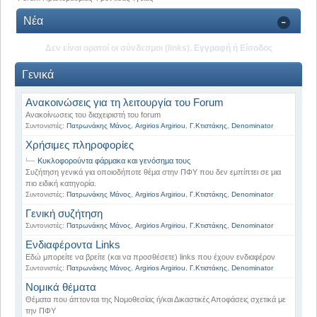
Νέα
Δεν είναι ορατοί οι σύνδεσμοι (links).
Εγγραφή
ή
Είσοδος
Γενικά
Ανακοινώσεις για τη λειτουργία του Forum
Ανακοίνωσεις του διαχειριστή του forum
Συντονιστές:
Πατρωνάκης Μάνος
,
Argirios Argiriou
,
Γ.Κτιστάκης
,
Denominator
Χρήσιμες πληροφορίες
Κυκλοφορούντα φάρμακα και γενόσημα τους
Συζήτηση γενικά για οποιοδήποτε θέμα στην ΠΦΥ που δεν εμπίπτει σε μια
πιο ειδική κατηγορία.
Συντονιστές:
Πατρωνάκης Μάνος
,
Argirios Argiriou
,
Γ.Κτιστάκης
,
Denominator
Γενική συζήτηση
Συντονιστές:
Πατρωνάκης Μάνος
,
Argirios Argiriou
,
Γ.Κτιστάκης
,
Denominator
Ενδιαφέροντα Links
Εδώ μπορείτε να βρείτε (και να προσθέσετε) links που έχουν ενδιαφέρον
Συντονιστές:
Πατρωνάκης Μάνος
,
Argirios Argiriou
,
Γ.Κτιστάκης
,
Denominator
Νομικά θέματα
Θέματα που άπτονται της Νομοθεσίας ή/και Δικαστικές Αποφάσεις σχετικά με
την ΠΦΥ