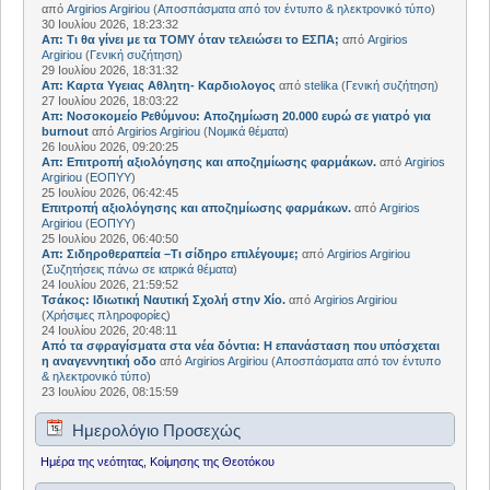
από
Argirios Argiriou
(
Αποσπάσματα από τον έντυπο & ηλεκτρονικό τύπο
)
30 Ιουλίου 2026, 18:23:32
Απ: Τι θα γίνει με τα ΤΟΜΥ όταν τελειώσει το ΕΣΠΑ;
από
Argirios
Argiriou
(
Γενική συζήτηση
)
29 Ιουλίου 2026, 18:31:32
Απ: Kαρτα Υγειας Αθλητη- Καρδιολογος
από
stelika
(
Γενική συζήτηση
)
27 Ιουλίου 2026, 18:03:22
Απ: Νοσοκομείο Ρεθύμνου: Αποζημίωση 20.000 ευρώ σε γιατρό για
burnout
από
Argirios Argiriou
(
Νομικά θέματα
)
26 Ιουλίου 2026, 09:20:25
Απ: Επιτροπή αξιολόγησης και αποζημίωσης φαρμάκων.
από
Argirios
Argiriou
(
ΕΟΠΥΥ
)
25 Ιουλίου 2026, 06:42:45
Επιτροπή αξιολόγησης και αποζημίωσης φαρμάκων.
από
Argirios
Argiriou
(
ΕΟΠΥΥ
)
25 Ιουλίου 2026, 06:40:50
Απ: Σιδηροθεραπεία –Τι σίδηρο επιλέγουμε;
από
Argirios Argiriou
(
Συζητήσεις πάνω σε ιατρικά θέματα
)
24 Ιουλίου 2026, 21:59:52
Τσάκος: Ιδιωτική Ναυτική Σχολή στην Χίο.
από
Argirios Argiriou
(
Χρήσιμες πληροφορίες
)
24 Ιουλίου 2026, 20:48:11
Από τα σφραγίσματα στα νέα δόντια: Η επανάσταση που υπόσχεται
η αναγεννητική οδο
από
Argirios Argiriou
(
Αποσπάσματα από τον έντυπο
& ηλεκτρονικό τύπο
)
23 Ιουλίου 2026, 08:15:59
Ημερολόγιο Προσεχώς
Ημέρα της νεότητας, Κοίμησης της Θεοτόκου