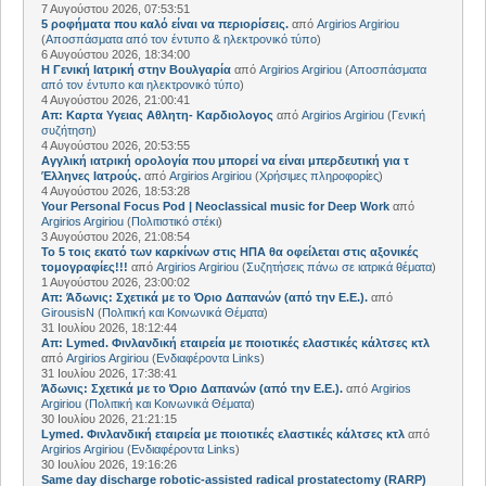
7 Αυγούστου 2026, 07:53:51
5 ροφήματα που καλό είναι να περιορίσεις.
από
Argirios Argiriou
(
Αποσπάσματα από τον έντυπο & ηλεκτρονικό τύπο
)
6 Αυγούστου 2026, 18:34:00
Η Γενική Ιατρική στην Βουλγαρία
από
Argirios Argiriou
(
Αποσπάσματα
από τον έντυπο και ηλεκτρονικό τύπο
)
4 Αυγούστου 2026, 21:00:41
Απ: Kαρτα Υγειας Αθλητη- Καρδιολογος
από
Argirios Argiriou
(
Γενική
συζήτηση
)
4 Αυγούστου 2026, 20:53:55
Αγγλική ιατρική ορολογία που μπορεί να είναι μπερδευτική για τ
Έλληνες Ιατρούς.
από
Argirios Argiriou
(
Χρήσιμες πληροφορίες
)
4 Αυγούστου 2026, 18:53:28
Your Personal Focus Pod | Neoclassical music for Deep Work
από
Argirios Argiriou
(
Πολιτιστικό στέκι
)
3 Αυγούστου 2026, 21:08:54
Το 5 τοις εκατό των καρκίνων στις ΗΠΑ θα οφείλεται στις αξονικές
τομογραφίες!!!
από
Argirios Argiriou
(
Συζητήσεις πάνω σε ιατρικά θέματα
)
1 Αυγούστου 2026, 23:00:02
Απ: Άδωνις: Σχετικά με το Όριο Δαπανών (από την Ε.Ε.).
από
GirousisN
(
Πολιτική και Κοινωνικά Θέματα
)
31 Ιουλίου 2026, 18:12:44
Απ: Lymed. Φινλανδική εταιρεία με ποιοτικές ελαστικές κάλτσες κτλ
από
Argirios Argiriou
(
Ενδιαφέροντα Links
)
31 Ιουλίου 2026, 17:38:41
Άδωνις: Σχετικά με το Όριο Δαπανών (από την Ε.Ε.).
από
Argirios
Argiriou
(
Πολιτική και Κοινωνικά Θέματα
)
30 Ιουλίου 2026, 21:21:15
Lymed. Φινλανδική εταιρεία με ποιοτικές ελαστικές κάλτσες κτλ
από
Argirios Argiriou
(
Ενδιαφέροντα Links
)
30 Ιουλίου 2026, 19:16:26
Same day discharge robotic-assisted radical prostatectomy (RARP)